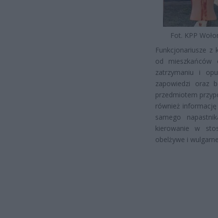
Fot. KPP Woło
Funkcjonariusze z 
od mieszkańców 
zatrzymaniu i op
zapowiedzi oraz 
przedmiotem przypo
również informację
samego napastnik
kierowanie w st
obelżywe i wulgarne