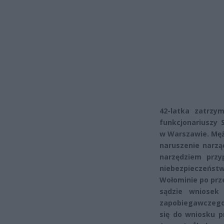
42-latka zatrzym
funkcjonariuszy 
w Warszawie. Męż
naruszenie narzą
narzędziem przy
niebezpieczeńst
Wołominie po prze
sądzie wniosek
zapobiegawczego
się do wniosku p