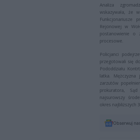
Analiza zgromad
wskazywała, że w
Funkcjonariusze p
Rejonowej w Woło
postanowienie o 
procesowe.
Policjanci podejr
przegotowali się d
Pododdziału Kontrt
latka. Mężczyzna 
zarzutów popełnie
prokuratora, S
najsurowszy środ
okres najbliższych 
Obserwuj na