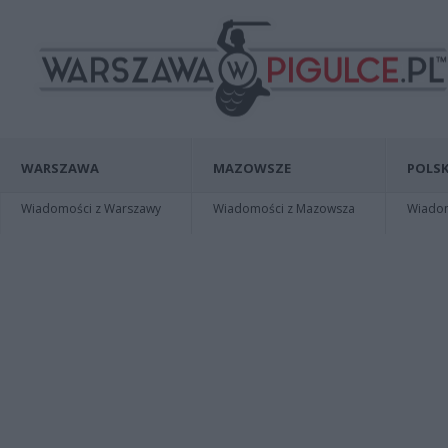
WARSZAWA
MAZOWSZE
POLSK
Wiadomości z Warszawy
Wiadomości z Mazowsza
Wiadomo