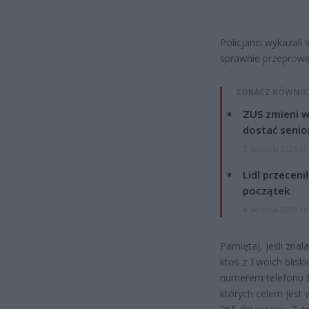
Policjanci wykazali
sprawnie przeprowad
ZOBACZ RÓWNIE
ZUS zmieni w
dostać senio
7 sierpnia 2026 13
Lidl przeceni
początek
4 sierpnia 2026 16
Pamiętaj, jeśli znal
ktoś z Twoich blisk
numerem telefonu 80
których celem jest 