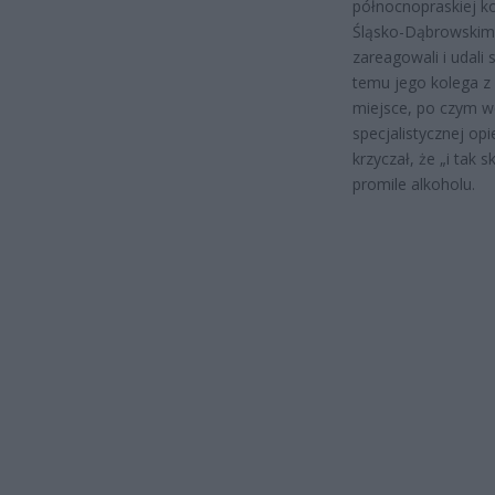
północnopraskiej k
Śląsko-Dąbrowskim 
zareagowali i udali 
temu jego kolega z 
miejsce, po czym we
specjalistycznej op
krzyczał, że „i tak 
promile alkoholu.