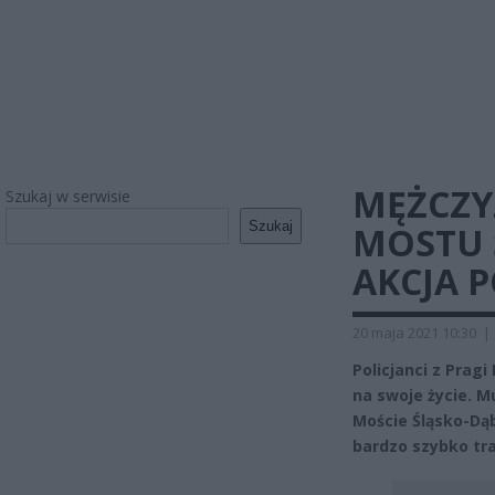
MĘŻCZY
Szukaj w serwisie
Szukaj
MOSTU 
AKCJA P
20 maja 2021 10:30
|
Policjanci z Prag
na swoje życie. Mu
Moście Śląsko-Dą
bardzo szybko tra