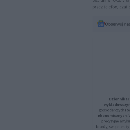
365 dni w roku, 7 
przez telefon, czat 
Obserwuj na
Dziennikar
wykładowczyn
gospodarczych i t
ekonomicznych
.
precyzyjne artyku
branży, swoje tekst