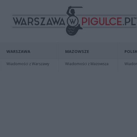
WARSZAWA
MAZOWSZE
POLSK
Wiadomości z Warszawy
Wiadomości z Mazowsza
Wiadomo