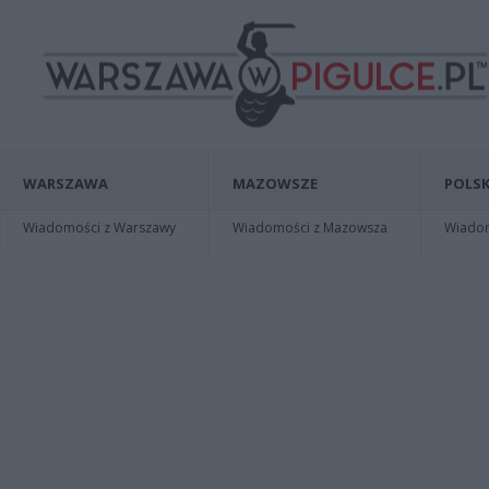
WARSZAWA
MAZOWSZE
POLSK
Wiadomości z Warszawy
Wiadomości z Mazowsza
Wiadomo