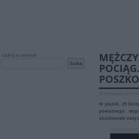
MĘŻCZY
Szukaj w serwisie
Szukaj
POCIĄG
POSZK
29 listopada 2024 21:
W piątek, 29 lis
poważnego wypa
skutkowało naty