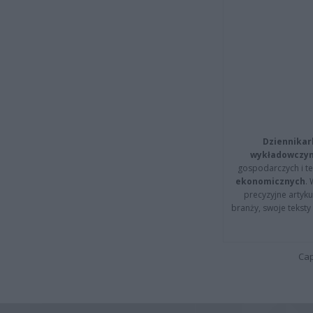
Dziennikar
wykładowczyn
gospodarczych i t
ekonomicznych
.
precyzyjne artyku
branży, swoje tekst
Cap