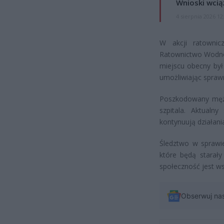
Wnioski wcią
4 sierpnia 2026 12
W akcji ratownicz
Ratownictwo Wodne
miejscu obecny był 
umożliwiając spraw
Poszkodowany mężc
szpitala. Aktualn
kontynuują działani
Śledztwo w sprawie
które będą starały
społeczność jest ws
Obserwuj na