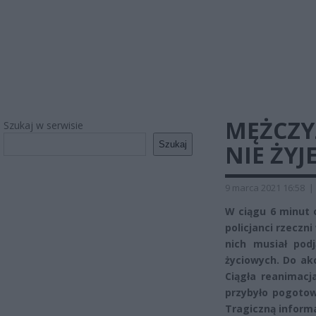
MĘŻCZY
Szukaj w serwisie
Szukaj
NIE ŻYJ
9 marca 2021 16:58
|
W ciągu 6 minut 
policjanci rzeczn
nich musiał pod
życiowych. Do akc
Ciągła reanimacj
przybyło pogoto
Tragiczną informa