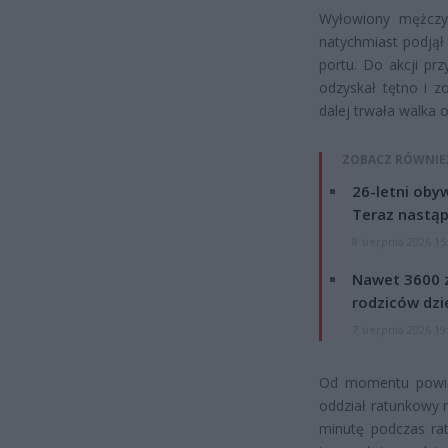
Wyłowiony mężczyz
natychmiast podjął
portu. Do akcji pr
odzyskał tętno i z
dalej trwała walka 
ZOBACZ RÓWNIE
26-letni obyw
Teraz nastąp
8 sierpnia 2026 15
Nawet 3600 z
rodziców dzie
7 sierpnia 2026 19
Od momentu powiad
oddział ratunkowy m
minutę podczas rat