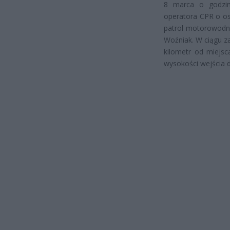
8 marca o godzin
operatora CPR o os
patrol motorowodny 
Woźniak. W ciągu zal
kilometr od miejsc
wysokości wejścia d