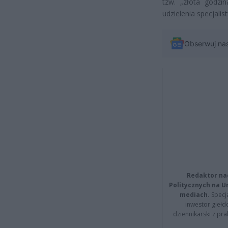
tzw. „złota godzi
udzielenia specjali
Obserwuj na
Redaktor na
Politycznych na 
mediach.
Specja
inwestor giełd
dziennikarski z pr