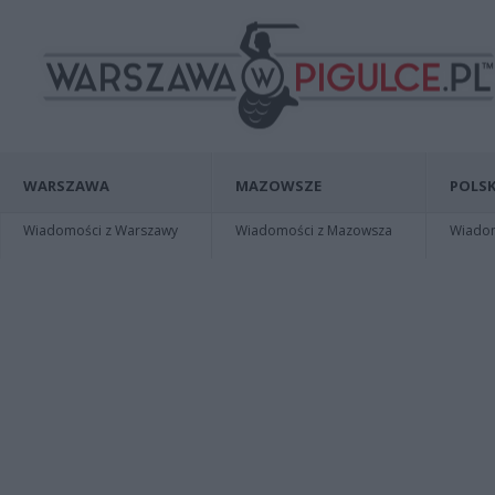
WARSZAWA
MAZOWSZE
POLSK
Wiadomości z Warszawy
Wiadomości z Mazowsza
Wiadomo