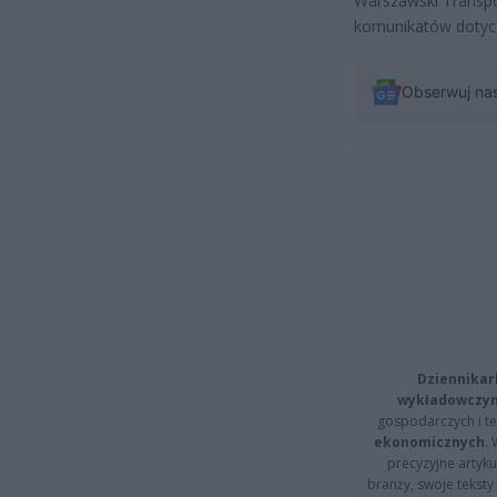
Warszawski Transpo
komunikatów dotycz
Obserwuj na
Dziennikar
wykładowczyn
gospodarczych i t
ekonomicznych
.
precyzyjne artyku
branży, swoje tekst