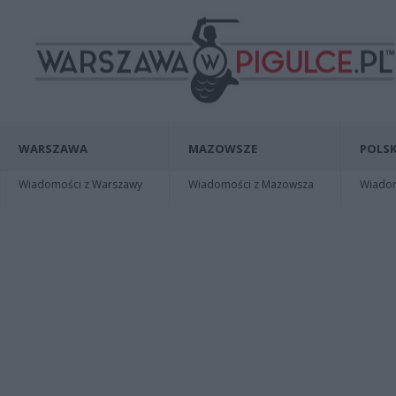
WARSZAWA
MAZOWSZE
POLSK
Wiadomości z Warszawy
Wiadomości z Mazowsza
Wiadomo