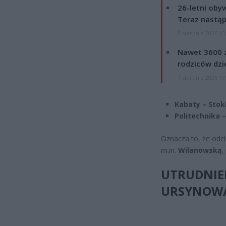
26-letni obyw
Teraz nastąp
8 sierpnia 2026 15
Nawet 3600 z
rodziców dzie
7 sierpnia 2026 19
Kabaty – Stok
Politechnika 
Oznacza to, że odc
m.in.
Wilanowską
,
UTRUDNIE
URSYNOW