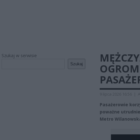
MĘŻCZY
Szukaj w serwisie
Szukaj
OGROMN
PASAŻ
9 lipca 2026 16:56
|
A
Pasażerowie korzy
poważne utrudnien
Metro Wilanowska