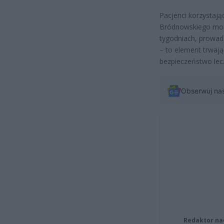
Pacjenci korzystają
Bródnowskiego mogą
tygodniach, prowad
– to element trwaj
bezpieczeństwo lec
Obserwuj na
Redaktor na