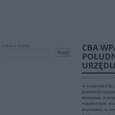
CBA WP
Szukaj w serwisie
Szukaj
POŁUDN
URZĘDU
9 lipca 2026 17:23
|
A
W czwartek 9 lipc
prowadzili czynno
Warszawy, w Urzę
Południowym. Dzi
Warszawie, w ram