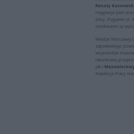
Renaty Kaznowski
rezygnacje pani pre
Góry. Przyjąłem je. 
oczekiwania są wyżs
Władze Warszawy od
zapowiadając powoł
wojewodzie mazowi
ratunkowej przepro
jak i
Mazowieckieg
Inspekcja Pracy or