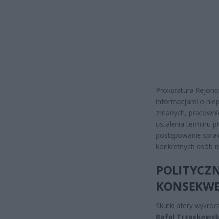
Prokuratura Rejon
informacjami o nie
zmarłych, pracowni
ustalenia terminu p
postępowanie spraw
konkretnych osób ni
POLITYCZN
KONSEKWE
Skutki afery wykroc
Rafał Trzaskowsk