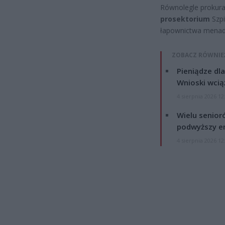
Równolegle prokura
prosektorium
Szpi
łapownictwa menadż
ZOBACZ RÓWNIE
Pieniądze dla
Wnioski wcią
4 sierpnia 2026 12
Wielu senior
podwyższy e
4 sierpnia 2026 12