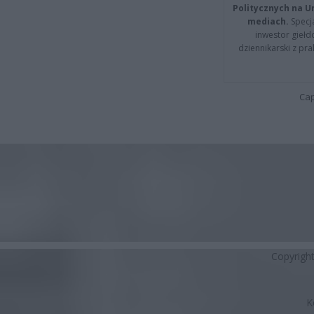
Politycznych na 
mediach.
Specja
inwestor giełd
dziennikarski z pr
Cap
Copyrigh
K