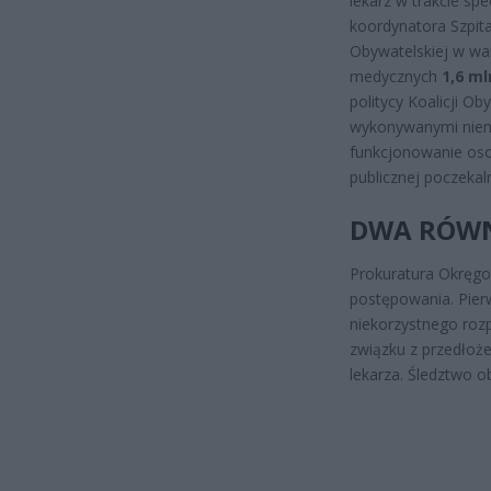
lekarz w trakcie spe
koordynatora Szpit
Obywatelskiej w wa
medycznych
1,6 ml
politycy Koalicji O
wykonywanymi niema
funkcjonowanie oso
publicznej poczekaln
DWA RÓWN
Prokuratura Okręg
postępowania. Pier
niekorzystnego roz
związku z przedłoże
lekarza. Śledztwo o