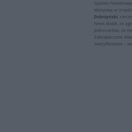
Szpitalu Południowy
Warszawy, w Urzędzie
Dobrzyński
, rzecz
News dodał, że agen
jednocześnie, że ni
Zabezpieczone dok
zweryfikowane – wię