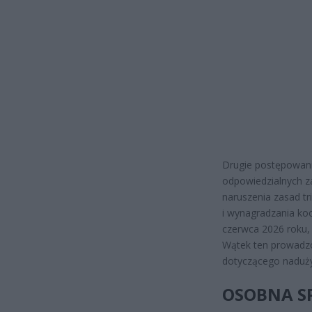
Drugie postępowani
odpowiedzialnych 
naruszenia zasad tr
i wynagradzania ko
czerwca 2026 roku,
Wątek ten prowadzo
dotyczącego naduży
OSOBNA S