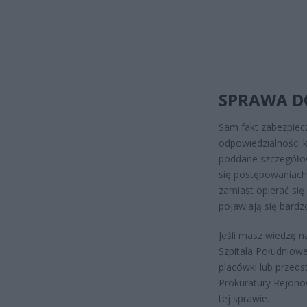
SPRAWA DO
Sam fakt zabezpiec
odpowiedzialności 
poddane szczegółow
się postępowaniach.
zamiast opierać się
pojawiają się bardz
Jeśli masz wiedzę 
Szpitala Południow
placówki lub przeds
Prokuratury Rejon
tej sprawie.