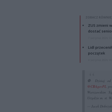
ZOBACZ RÓWNIE
ZUS zmieni w
dostać senio
7 sierpnia 2026 13
Lidl przeceni
początek
4 sierpnia 2026 16
🛑 Dzisiaj od 
@CBAgovPL
pro
Warszawskim Sz
Urzędzie m. st. 
— Jacek Dobrzyń