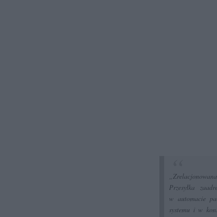
„Zrelacjonowana
Przesyłka zaad
w automacie pac
systemu i w kon