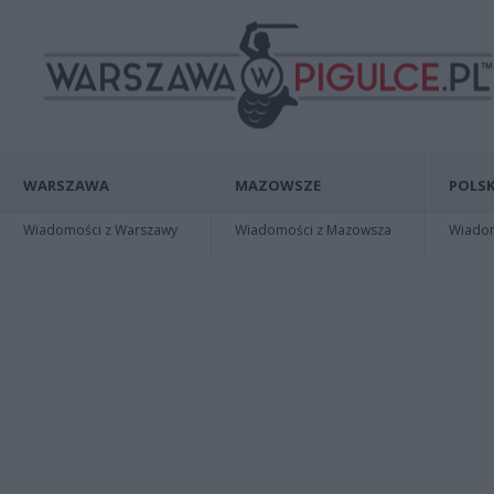
WARSZAWA
MAZOWSZE
POLSK
Wiadomości z Warszawy
Wiadomości z Mazowsza
Wiadomo