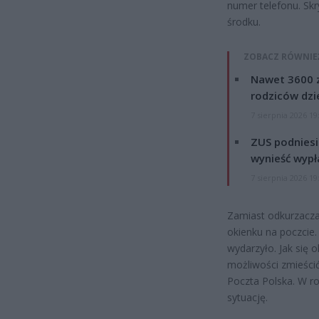
numer telefonu. Skr
środku.
ZOBACZ RÓWNIE
Nawet 3600 z
rodziców dzie
7 sierpnia 2026 19
ZUS podniesie
wynieść wypł
7 sierpnia 2026 19
Zamiast odkurzacza
okienku na poczcie. 
wydarzyło. Jak się o
możliwości zmieścić 
Poczta Polska. W ro
sytuację.