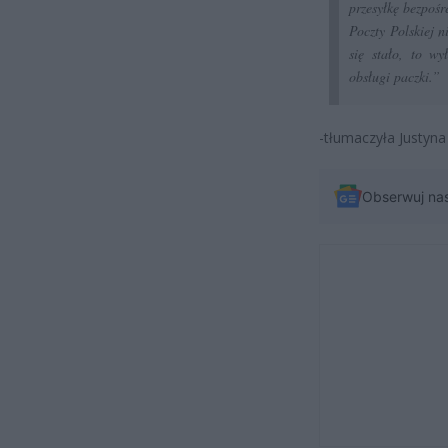
przesyłkę bezpoś
Poczty Polskiej 
się stało, to w
obsługi paczki.”
-tłumaczyła Justyna
Obserwuj na