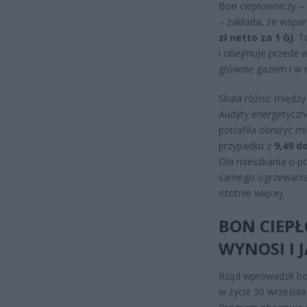
Bon ciepłowniczy –
– zakłada, że wspa
zł netto za 1 GJ
. T
i obejmuje przede 
głównie gazem i w m
Skala różnic międz
Audyty energetyczn
potrafiła obniżyć m
przypadku z
9,49 do
Dla mieszkania o po
samego ogrzewania
istotnie więcej.
BON CIEPŁ
WYNOSI I 
Rząd wprowadził bo
w życie 30 września