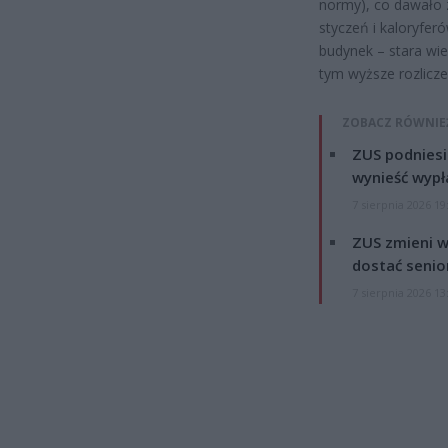
normy), co dawało 
styczeń i kaloryfer
budynek – stara wie
tym wyższe rozlicze
ZOBACZ RÓWNIE
ZUS podniesie
wynieść wypł
7 sierpnia 2026 19
ZUS zmieni w
dostać senio
7 sierpnia 2026 13