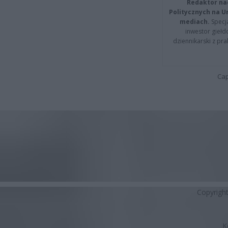
Redaktor na
Politycznych na 
mediach.
Specja
inwestor giełd
dziennikarski z pr
Cap
Copyrigh
K