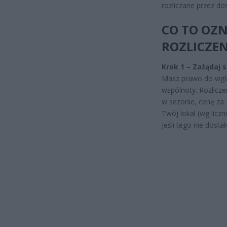
rozliczane przez do
CO TO OZN
ROZLICZEN
Krok 1 – Zażądaj 
Masz prawo do wglą
wspólnoty. Rozlicze
w sezonie, cenę za 
Twój lokal (wg liczn
Jeśli tego nie dosta