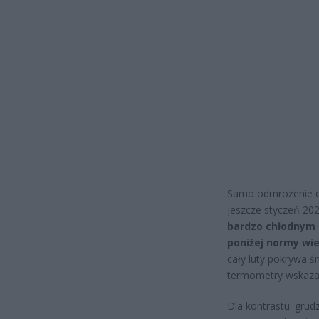
Samo odmrożenie c
jeszcze styczeń 20
bardzo chłodnym –
poniżej normy wiel
cały luty pokrywa ś
termometry wskazał
Dla kontrastu: grud