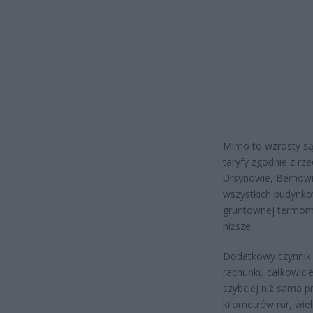
Mimo to wzrosty są 
taryfy zgodnie z rz
Ursynowie, Bemowie
wszystkich budynkó
gruntownej termomod
niższe.
Dodatkowy czynnik 
rachunku całkowici
szybciej niż sama p
kilometrów rur, wie