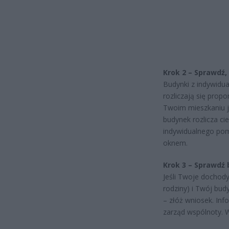
Krok 2 – Sprawdź, 
Budynki z indywidua
rozliczają się propo
Twoim mieszkaniu je
budynek rozlicza ci
indywidualnego pomi
oknem.
Krok 3 – Sprawdź 
Jeśli Twoje dochody 
rodziny) i Twój bud
– złóż wniosek. Inf
zarząd wspólnoty. W