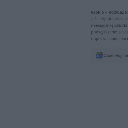
Krok 5 – Rozważ k
Jeśli dopłata za s
miesięcznej zaliczk
podwyższenie zalicz
dopłaty. Lepiej płac
Obserwuj na