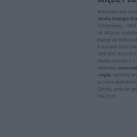
Warszawa jest obsł
Veolia Energia W
Europejskiej – 1800
ok. 80 proc. budynk
kupuje od elektrocie
6 stycznia 2026 rok
DRE.WRC.4210.29.5.2
klienta wzrosło o 0
rachunku:
znaczni
ciepła
, na którą V
w części dystrybuto
GJ/rok), podczas gd
842,23 zł.