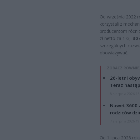
Od września 2022 r
korzystali z mecha
producentom różnic
zł netto za 1 GJ.
30
szczególnych rozwią
obowiązywać.
ZOBACZ RÓWNIE
26-letni obyw
Teraz nastąp
8 sierpnia 2026 15
Nawet 3600 z
rodziców dzie
7 sierpnia 2026 19
Od 1 lipca 2025 rok