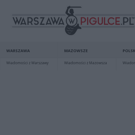
WARSZAWA
MAZOWSZE
POLSK
Wiadomości z Warszawy
Wiadomości z Mazowsza
Wiadomo