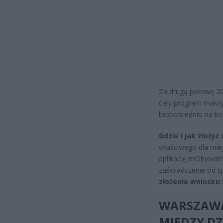
Za drugą połowę 202
cały program maksym
bezpośrednio na ko
Gdzie i jak złożyć
właściwego dla mie
aplikację mObywatel
zaświadczenie od sp
złożenie wniosku z
WARSZAWA:
MIĘDZY DZ