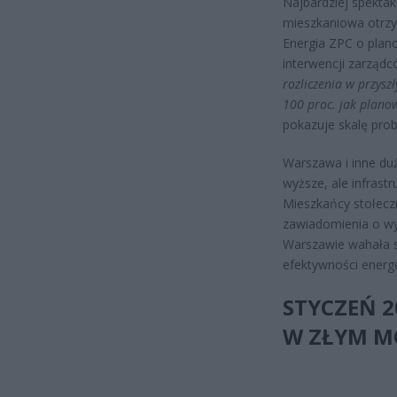
Najbardziej spektak
mieszkaniowa otrzy
Energia ZPC o plan
interwencji zarząd
rozliczenia w przysz
100 proc. jak plano
pokazuje skalę pro
Warszawa i inne duże
wyższe, ale infrastr
Mieszkańcy stołeczn
zawiadomienia o wy
Warszawie wahała si
efektywności energ
STYCZEŃ 2
W ZŁYM M