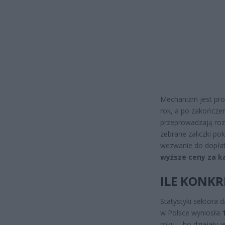
Mechanizm jest prost
rok, a po zakończe
przeprowadzają rozl
zebrane zaliczki po
wezwanie do dopłaty
wyższe ceny za ka
ILE KONKR
Statystyki sektora 
w Polsce wyniosła
roku – bo działały 