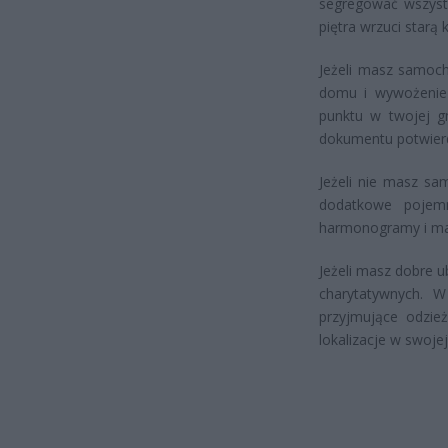
segregować wszystk
piętra wrzuci starą
Jeżeli masz samoch
domu i wywożenie 
punktu w twojej gm
dokumentu potwierd
Jeżeli nie masz sa
dodatkowe pojemni
harmonogramy i ma
Jeżeli masz dobre u
charytatywnych. W
przyjmujące odzież
lokalizacje w swojej