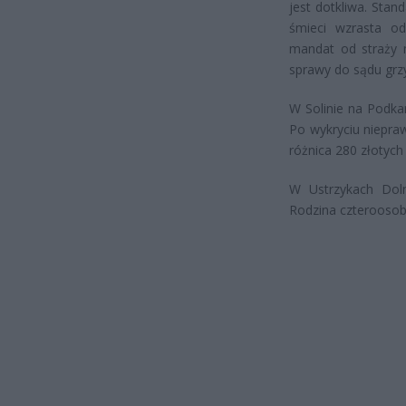
jest dotkliwa. St
śmieci wzrasta od
mandat od straży m
sprawy do sądu grz
W Solinie na Podka
Po wykryciu niepra
różnica 280 złotych 
W Ustrzykach Doln
Rodzina czteroosob