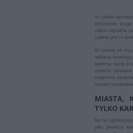
W Lublinie wprowad
ostrzeżenie. Druga
odbiór odpadów za 
Lublinie jest to dw
W Lesznie od styc
aplikacją lokalizuj
systemu. Każdy poj
oznacza poważne 
trzykrotnie otrzym
zamiast standardow
MIASTA, 
TYLKO KA
Na tle ogólnopolsk
jako pierwsza wp