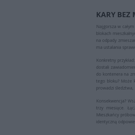
KARY BEZ
Najgorsza w całym 
blokach mieszkalnyc
na odpady zmieszan
ma ustalania spraw
Konkretny przykład
dostali zawiadomie
do kontenera na zm
tego bloku? Może k
prowadzi śledztwa, 
Konsekwencja? Wszy
trzy miesiące. Łą
Mieszkańcy próbowal
identyczną odpowied