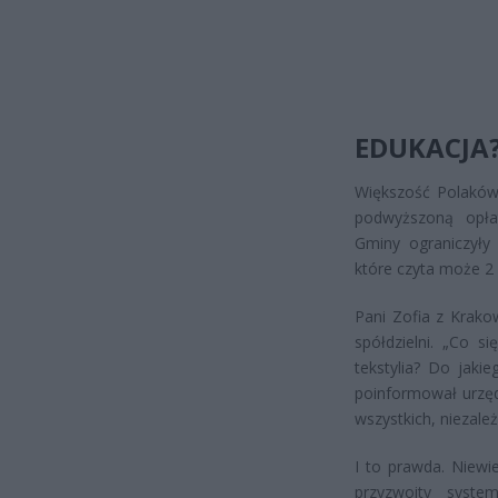
EDUKACJA?
Większość Polaków 
podwyższoną opłat
Gminy ograniczyły
które czyta może 2
Pani Zofia z Krako
spółdzielni. „Co si
tekstylia? Do jaki
poinformował urzędn
wszystkich, niezale
I to prawda. Niewi
przyzwoity syste