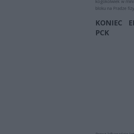
kogokolwiek w minis
bloku na Pradze fiz
KONIEC 
PCK