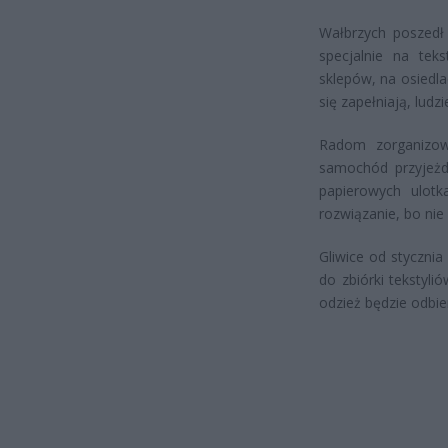
Wałbrzych poszedł 
specjalnie na teks
sklepów, na osiedla
się zapełniają, ludz
Radom zorganizowa
samochód przyjeżd
papierowych ulotk
rozwiązanie, bo nie
Gliwice od styczni
do zbiórki tekstyl
odzież będzie odbi