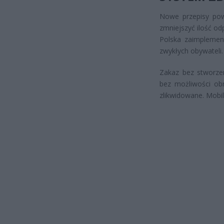
Nowe przepisy pows
zmniejszyć ilość o
Polska zaimplemen
zwykłych obywateli.
Zakaz bez stworzen
bez możliwości obr
zlikwidowane. Mobiln