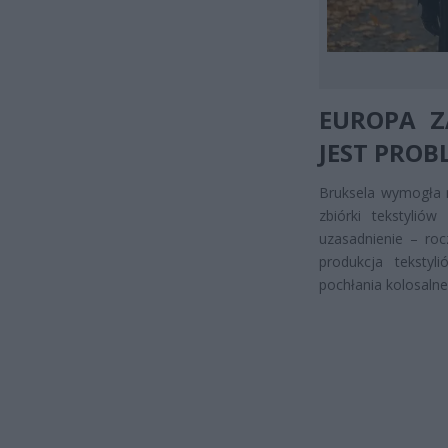
EUROPA Z
JEST PROB
Bruksela wymogła n
zbiórki tekstyliów
uzasadnienie – ro
produkcja teksty
pochłania kolosalne 