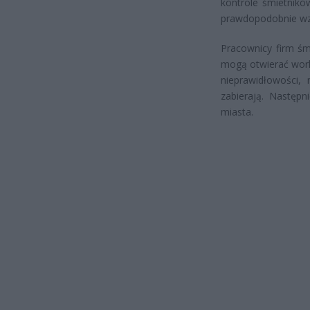
kontrole śmietnikó
prawdopodobnie wz
Pracownicy firm śm
mogą otwierać worki
nieprawidłowości,
zabierają. Następn
miasta.