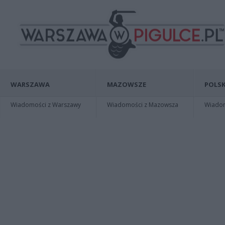
WARSZAWA
MAZOWSZE
POLSK
Wiadomości z Warszawy
Wiadomości z Mazowsza
Wiadomo