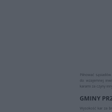
Pilnować sąsiadów.
do wzajemnej inwig
karami za czyny inny
GMINY PRZ
Wysokość kar za br