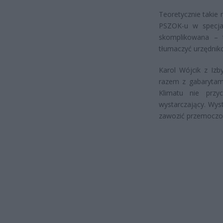
Teoretycznie takie
PSZOK-u w specjaln
skomplikowana – 
tłumaczyć urzędniko
Karol Wójcik z Iz
razem z gabarytami
Klimatu nie przy
wystarczający. Wys
zawozić przemoczon