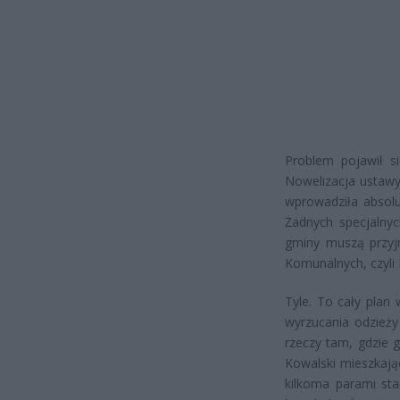
Problem pojawił s
Nowelizacja ustawy
wprowadziła absol
Żadnych specjalny
gminy muszą przyj
Komunalnych, czyli
Tyle. To cały plan
wyrzucania odzieży
rzeczy tam, gdzie g
Kowalski mieszkaj
kilkoma parami sta