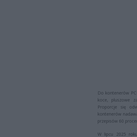
Do kontenerów PCK 
koce, pluszowe za
Proporcje się od
kontenerów nadawa
przepisów 60 procen
W lipcu 2025 rok