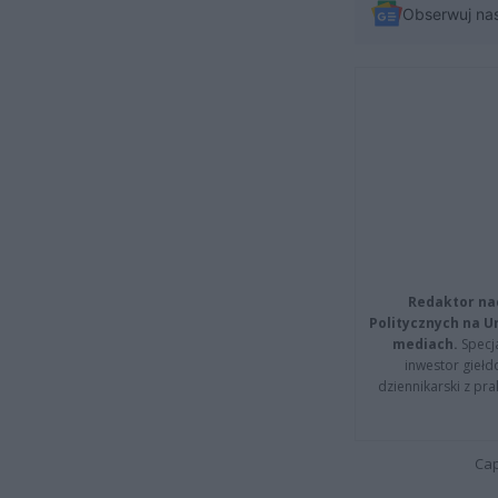
Obserwuj na
Redaktor na
Politycznych na 
mediach.
Specja
inwestor giełd
dziennikarski z pr
Cap