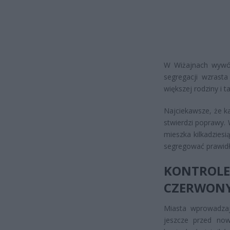
W Wiżajnach wywóz
segregacji wzrast
większej rodziny i 
Najciekawsze, że ka
stwierdzi poprawy.
mieszka kilkadziesi
segregować prawid
KONTROL
CZERWONY
Miasta wprowadzaj
jeszcze przed now