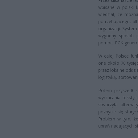
Przez kilkanaście l
wpisane w polski k
wiedział, że można
potrzebującego, al
organizacji. System
wygodny sposób po
pomoc, PCK generow
W całej Polsce fun
one około 70 tysięc
przez lokalne oddzi
logistyką, sortowan
Potem przyszedł s
wyrzucania teksty
stworzyła alterna
pozbycie się stary
Problem w tym, że 
ubrań nadających s