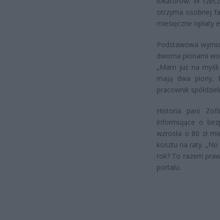
lokatorów. W rzecz
otrzyma osobnej fak
miesięczne opłaty ek
Podstawowa wymian
dwoma pionami wodn
„Mam już na myśli 
mają dwa piony, b
pracownik spółdzie
Historia pani Zof
informujące o bez
wzrosła o 80 zł mie
kosztu na raty. „No
rok? To razem prawi
portalu.