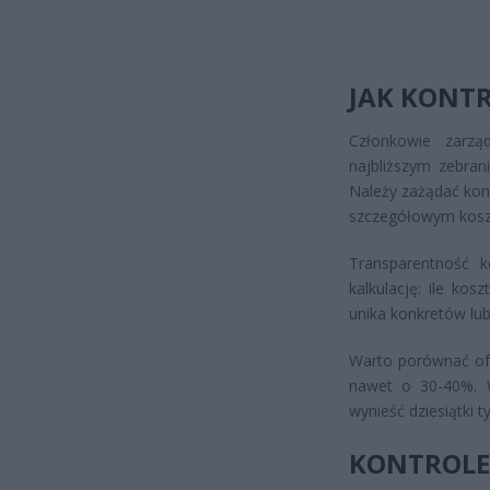
JAK KONT
Członkowie zarzą
najbliższym zebran
Należy zażądać kon
szczegółowym kosz
Transparentność 
kalkulację: ile kosz
unika konkretów lu
Warto porównać ofer
nawet o 30-40%. 
wynieść dziesiątki t
KONTROLE