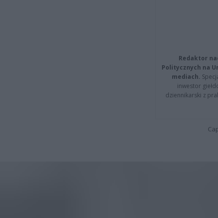
Redaktor na
Politycznych na 
mediach.
Specja
inwestor giełd
dziennikarski z pr
Cap