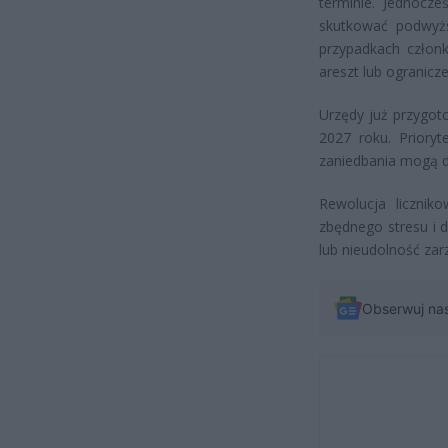
terminie. Jednocz
skutkować podwyżs
przypadkach człon
areszt lub ogranicz
Urzędy już przygot
2027 roku. Prioryt
zaniedbania mogą d
Rewolucja licznik
zbędnego stresu i 
lub nieudolność zar
Obserwuj na