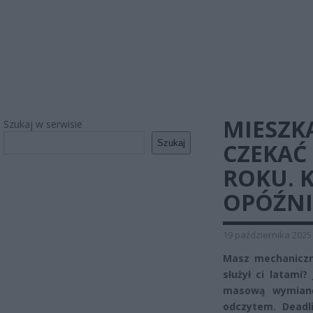
MIESZK
Szukaj w serwisie
Szukaj
CZEKAĆ 
ROKU. K
OPÓŹNI
19 października 2025
Masz mechaniczn
służył ci latami?
masową wymianę
odczytem. Deadli