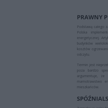
PRAWNY P
Podstawą całego za
Polska implemen
energetycznej. Art
budynków wielolok
kosztów ogrzewani
odczytu.
Termin jest nieprze
poza bardzo spec
argumentuje, że 
marnotrawstwo en
mieszkańców.
SPÓŹNIAL