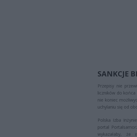
SANKCJE B
Przepisy nie przew
liczników do końca 
nie koniec możliwy
uchylaniu się od ob
Polska Izba Inżyni
portal Portalsamo
wykazałaby, że i