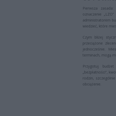
Pierwsza zasada: 
oznaczenie „LZO” 
administratorem bu
wiedzieć, które mi
Czym bliżej stycz
przeciążone zlece
jednocześnie. Mi
terminach, mogą mi
Przygotuj budż
„bezpłatności”, kwo
rodzin, szczególn
obciążenie.