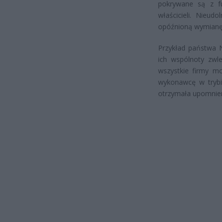
pokrywane są z fu
właścicieli. Nieu
opóźnioną wymianę 
Przykład państwa 
ich wspólnoty zwle
wszystkie firmy mo
wykonawcę w trybi
otrzymała upomnieni