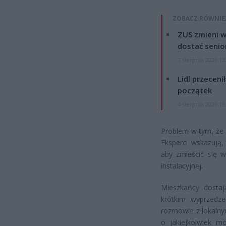
ZOBACZ RÓWNIE
ZUS zmieni w
dostać senio
7 sierpnia 2026 13
Lidl przeceni
początek
4 sierpnia 2026 16
Problem w tym, że 
Eksperci wskazują, 
aby zmieścić się w
instalacyjnej.
Mieszkańcy dostaj
krótkim wyprzedze
rozmowie z lokalny
o jakiejkolwiek mo