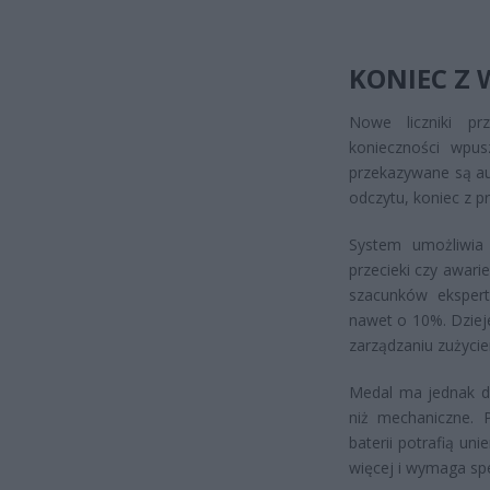
KONIEC Z 
Nowe liczniki pr
konieczności wpu
przekazywane są au
odczytu, koniec z 
System umożliwia 
przecieki czy awar
szacunków ekspert
nawet o 10%. Dzieje
zarządzaniu zużyci
Medal ma jednak dru
niż mechaniczne. P
baterii potrafią un
więcej i wymaga spe