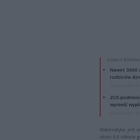
ZOBACZ RÓWNIE
Nawet 3600 z
rodziców dzie
7 sierpnia 2026 19
ZUS podniesie
wynieść wypł
7 sierpnia 2026 19
Matematyka jest pr
około 6,8 miliona 