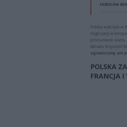
rodziców dzie
7 sierpnia 2026 19
Polska walczyła w B
negocjacji w listop
przesunięcie startu
klimatu Krzysztof B
ograniczony ani p
POLSKA ZA
FRANCJA I