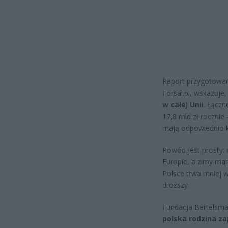
Raport przygotowany
Forsal.pl, wskazuje
w całej Unii
. Łączn
17,8 mld zł rocznie
mają odpowiednio k
Powód jest prosty: 
Europie, a zimy mam
Polsce trwa mniej w
droższy.
Fundacja Bertelsma
polska rodzina zap