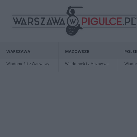
WARSZAWA
MAZOWSZE
POLSK
Wiadomości z Warszawy
Wiadomości z Mazowsza
Wiadomo