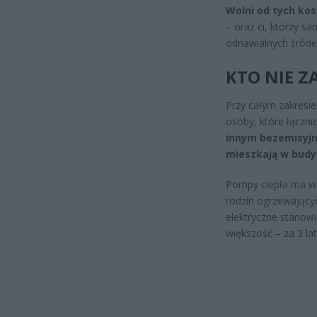
Wolni od tych ko
– oraz ci, którzy s
odnawialnych źróde
KTO NIE Z
Przy całym zakresie
osoby, które łączni
innym bezemisyjn
mieszkają w budyn
Pompy ciepła ma w 
rodzin ogrzewający
elektryczne stanowi
większość – za 3 l