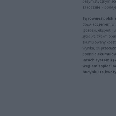
pesymistycznym sce
zł rocznie
– podaje 
Są również polskie
doświadczeniem w s
Izdebski, ekspert Fu
życia Polaków”
, opa
skumulowany koszt, c
wynika, że przecię
poniesie
skumulowa
latach systemu (2
węglem zapłaci od
budynku te kwoty 