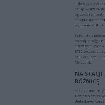
Elektrociepłownie i 
emisje w przemyśle 
ogrzewaniem budynk
lub opłat do spółdzi
wymienić kotła, b
Szacunki dla przec
opartej na węglu m
pierwszych latach –
ETS2 zostaną połąc
miastach, gdzie cie
Małopolski.
NA STACJI
RÓŻNICĘ
ETS2 dotknie nie ty
z obliczeniami zawa
dodatkowy koszt n