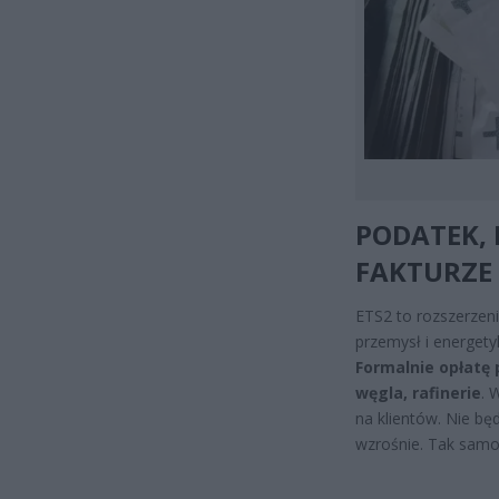
PODATEK, 
FAKTURZE
ETS2 to rozszerzen
przemysł i energet
Formalnie opłatę 
węgla, rafinerie
. 
na klientów. Nie bę
wzrośnie. Tak samo 