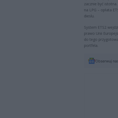
zacznie być istotna
na LPG – opłata ETS
dieslu.
System ETS2 wejdzie
prawo Unii Europejsk
do tego przygotować
portfela.
Obserwuj na