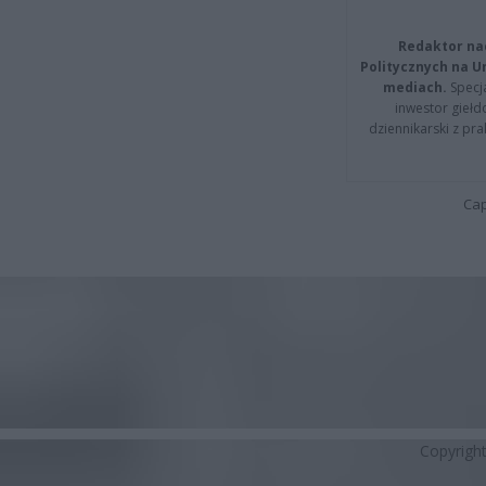
Redaktor na
Politycznych na 
mediach.
Specja
inwestor giełd
dziennikarski z pr
Cap
Copyrigh