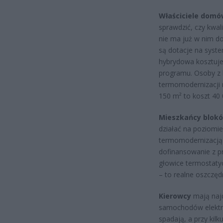
Właściciele dom
sprawdzić, czy kwal
nie ma już w nim d
są dotacje na syst
hybrydowa kosztuje
programu. Osoby z b
termomodernizacji 
150 m² to koszt 40 
Mieszkańcy blok
działać na poziomie
termomodernizacją 
dofinansowanie z p
głowice termostatyc
– to realne oszczęd
Kierowcy
mają najd
samochodów elektry
spadają, a przy kil