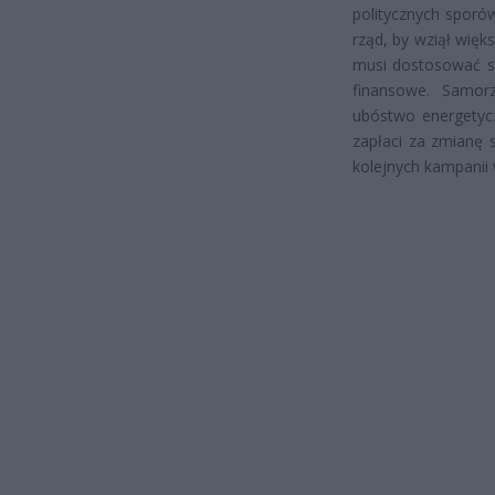
politycznych sporó
rząd, by wziął więk
musi dostosować si
finansowe. Samor
ubóstwo energetycz
zapłaci za zmianę
kolejnych kampanii