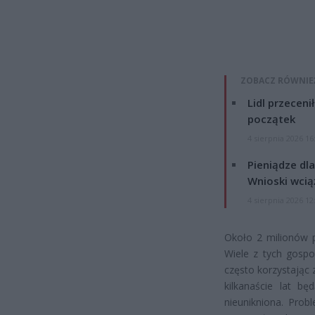
ZOBACZ RÓWNIE
Lidl przeceni
początek
4 sierpnia 2026 16
Pieniądze dla
Wnioski wcią
4 sierpnia 2026 12
Około 2 milionów p
Wiele z tych gosp
często korzystając 
kilkanaście lat b
nieunikniona. Pro