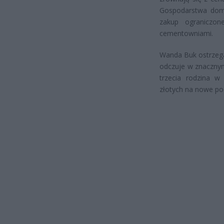
Gospodarstwa dom
zakup ograniczon
cementowniami.
Wanda Buk ostrzega
odczuje w znacznym
trzecia rodzina w
złotych na nowe pod