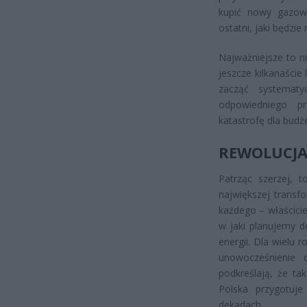
kupić nowy gazow
ostatni, jaki będzie
Najważniejsze to ni
jeszcze kilkanaście 
zacząć systematy
odpowiedniego p
katastrofę dla budż
REWOLUCJA
Patrząc szerzej, t
największej transfo
każdego – właścici
w jaki planujemy d
energii. Dla wielu 
unowocześnienie 
podkreślają, że ta
Polska przygotuje
dekadach.