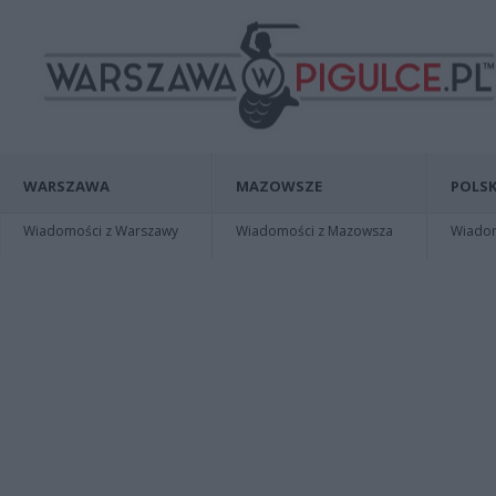
WARSZAWA
MAZOWSZE
POLSK
Wiadomości z Warszawy
Wiadomości z Mazowsza
Wiadomo