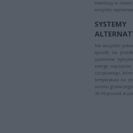
inwestują w nowocz
wszystko wymieniać
SYSTEM
ALTERNA
Nie wszystko jednak
sposób na przedł
systemów hybrydow
energii, najczęści
szczytowego, które
temperatura na ze
sezonu grzewczego 
30-50 procent w po