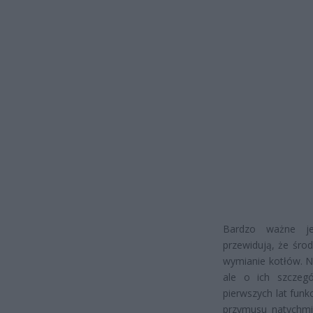
Bardzo ważne je
przewidują, że śro
wymianie kotłów. N
ale o ich szczeg
pierwszych lat funk
przymusu natychmi