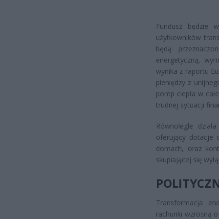
Fundusz będzie w
użytkowników trans
będą przeznaczo
energetyczną, wymi
wynika z raportu Eu
pieniędzy z unijne
pomp ciepła w całe
trudnej sytuacji fi
Równolegle dział
oferujący dotacje
domach, oraz kont
skupiającej się wył
POLITYCZ
Transformacja ene
rachunki wzrosną o 