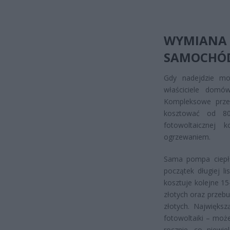
WYMIANA 
SAMOCHÓ
Gdy nadejdzie m
właściciele domó
Kompleksowe prze
kosztować od 80 
fotowoltaicznej
ogrzewaniem.
Sama pompa ciepła
początek długiej l
kosztuje kolejne 1
złotych oraz przebu
złotych. Największ
fotowoltaiki – moż
rocznie, co niewie