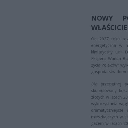
NOWY P
WŁAŚCICIE
Od 2027 roku rozp
energetyczna w h
klimatyczny Unii E
Eksperci Wanda Buk
życia Polaków” wyl
gospodarstw domo
Dla przeciętnej 
skumulowany kosz
złotych w latach 2
wykorzystania węgl
dramatyczniejsze
mieszkających w s
gazem w latach 20