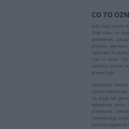
CO TO OZN
Jeśli masz kocioł 
2040 roku, co daj
powinieneś zaczą
przyszłą wymianę
ogromny. W praktyc
roku o około 100-
będziesz musiał od
grzewczego.
Właściciele kotłów
system hybrydowy, 
się psuje lub gene
hybrydowy może o
przepisami. Miesz
największego ryzyk
poniosą najwyższe 