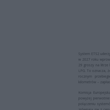
System ETS2 uderzy 
w 2027 roku wprowa
29 groszy na litrze
LPG. To oznacza, ż
rocznym przebiegi
kilometrów – zapłac
Komisja Europejsk
powyżej pierwotni
połączeniu system
zrównają się z cen