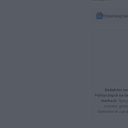
Obserwuj na
Redaktor na
Politycznych na 
mediach.
Specja
inwestor giełd
dziennikarski z pr