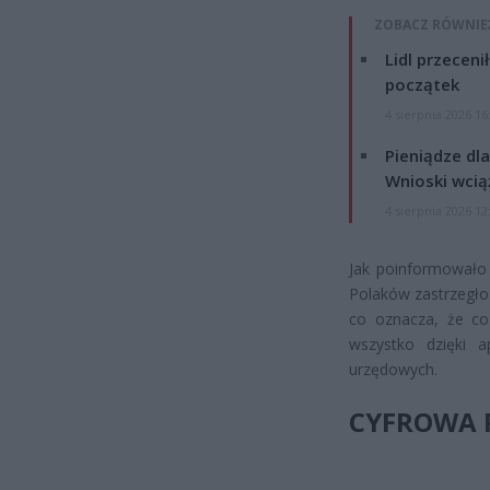
ZOBACZ RÓWNIE
Lidl przeceni
początek
4 sierpnia 2026 16
Pieniądze dla
Wnioski wcią
4 sierpnia 2026 12
Jak poinformowało 
Polaków zastrzegło
co oznacza, że co
wszystko dzięki a
urzędowych.
CYFROWA 