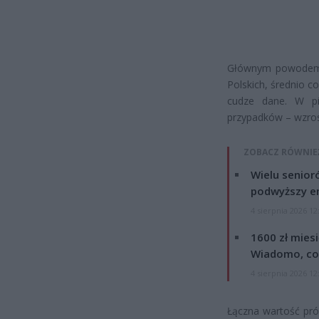
Głównym powodem j
Polskich, średnio c
cudze dane. W pi
przypadków – wzros
ZOBACZ RÓWNIE
Wielu senior
podwyższy e
4 sierpnia 2026 12
1600 zł mies
Wiadomo, co
4 sierpnia 2026 12
Łączna wartość pró