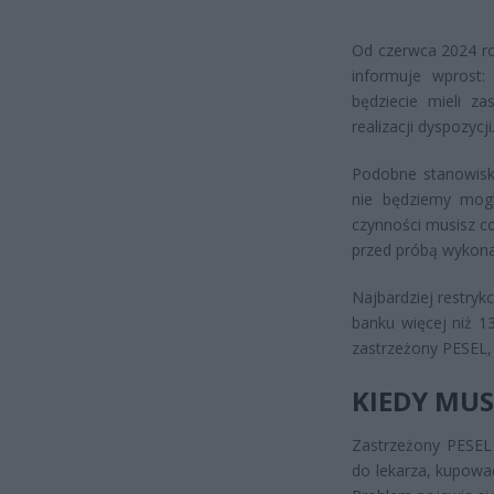
Od czerwca 2024 ro
informuje wprost:
będziecie mieli z
realizacji dyspozycji
Podobne stanowisko
nie będziemy mogl
czynności musisz c
przed próbą wykona
Najbardziej restryk
banku więcej niż 1
zastrzeżony PESEL,
KIEDY MUS
Zastrzeżony PESEL 
do lekarza, kupowa