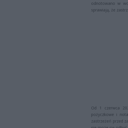
odnotowano w woje
sprawiają, że zastr
Od 1 czerwca 2024
pożyczkowe i nota
zastrzeżeń przed z
nie może się odbyć.