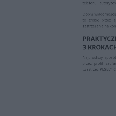
telefonu i autoryz
Dobrą wiadomością j
to zrobić przez 
zastrzeżenie na kon
PRAKTYCZN
3 KROKAC
Najprostszy sposób
przez profil zau
„Zastrzeż PESEL”. C