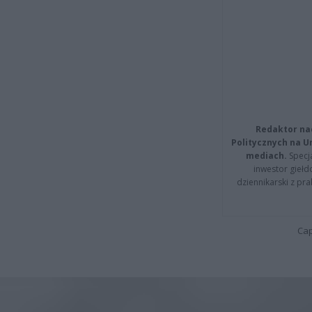
Redaktor na
Politycznych na 
mediach.
Specja
inwestor giełd
dziennikarski z pr
Cap