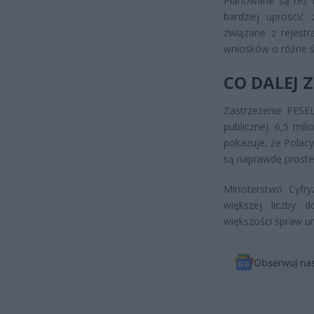
Planowane są też k
bardziej uprościć
związane z rejest
wniosków o różne ś
CO DALEJ 
Zastrzeżenie PESEL
publicznej. 6,5 mi
pokazuje, że Polac
są naprawdę proste i
Ministerstwo Cyfry
większej liczby 
większości spraw ur
Obserwuj na