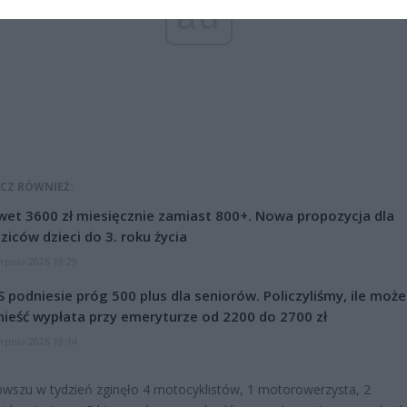
ad
CZ RÓWNIEŻ:
et 3600 zł miesięcznie zamiast 800+. Nowa propozycja dla
ziców dzieci do 3. roku życia
erpnia 2026 19:29
 podniesie próg 500 plus dla seniorów. Policzyliśmy, ile może
ieść wypłata przy emeryturze od 2200 do 2700 zł
erpnia 2026 19:14
szu w tydzień zginęło 4 motocyklistów, 1 motorowerzysta, 2