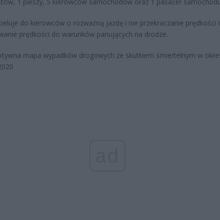
stów, 1 pieszy, 5 kierowców samochodów oraz 1 pasażer samochodu
apeluje do kierowców o rozważną jazdę i nie przekraczanie prędkości 
anie prędkości do warunków panujących na drodze.
ad