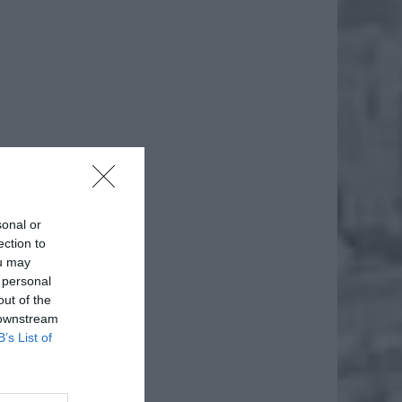
sonal or
ection to
daj
ou may
 personal
out of the
 downstream
B’s List of