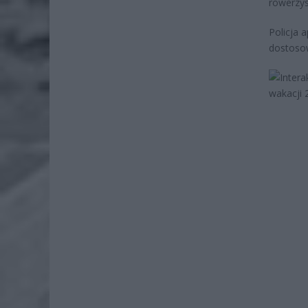
rowerzy
Policja 
dostosow