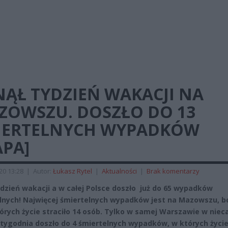
NĄŁ TYDZIEŃ WAKACJI NA
ZOWSZU. DOSZŁO DO 13
IERTELNYCH WYPADKÓW
APA]
020 13:28
|
Autor:
Łukasz Rytel
|
Aktualności
|
Brak komentarzy
ydzień wakacji a w całej Polsce doszło już do 65 wypadków
lnych! Najwięcej śmiertelnych wypadków jest na Mazowszu, b
tórych życie straciło 14 osób. Tylko w samej Warszawie w niec
 tygodnia doszło do 4 śmiertelnych wypadków, w których życi