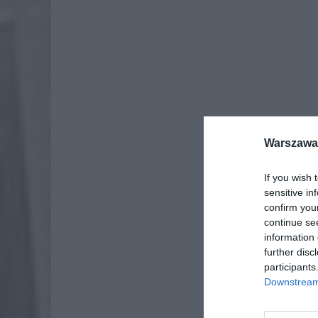
Warszawa 
If you wish 
sensitive in
Dod
confirm you
continue se
information 
further disc
participants
Downstream 