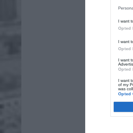
Persona
I want t
Opted 
I want t
Opted 
I want 
Advertis
Opted 
I want t
of my P
was col
Opted 