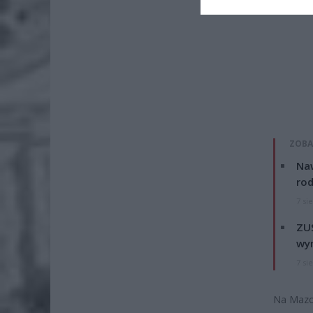
ZOBA
Naw
rod
7 si
ZUS
wyn
7 si
Na Mazow