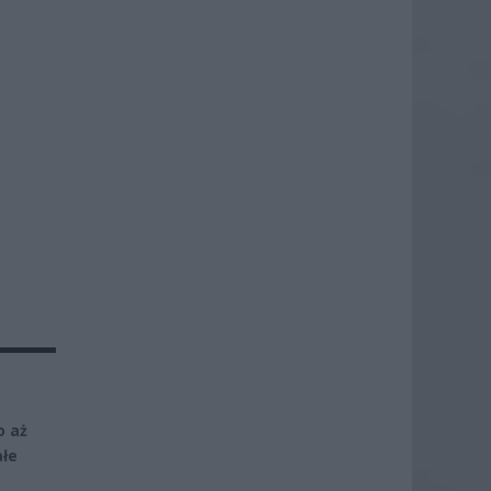
o aż
ałe
e