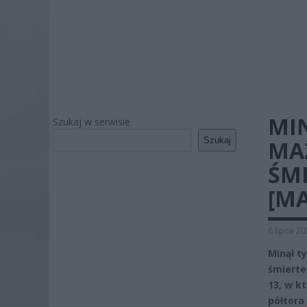
MI
Szukaj w serwisie
Szukaj
MA
ŚM
[M
6 lipca 2
Minął t
śmierte
13, w k
półtora