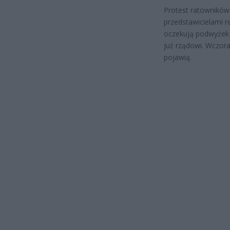
Protest ratowników
przedstawicielami re
oczekują podwyżek i
już rządowi. Wczora
pojawią.