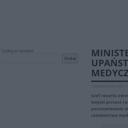
MINIST
Szukaj w serwisie
Szukaj
UPAŃS
MEDYCZ
5 października 2021 
Szef resortu zdr
innymi protest r
porozumieniem si
ratownictwa med