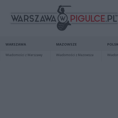
WARSZAWA
MAZOWSZE
POLSK
Wiadomości z Warszawy
Wiadomości z Mazowsza
Wiadomo