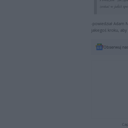
zostać w jakiś s
-powiedział Adam Ni
jakiegoś kroku, ab
Obserwuj na
Cap