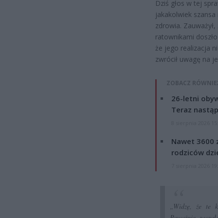
Dziś głos w tej spr
jakakolwiek szansa
zdrowia. Zauważył, 
ratownikami doszło
że jego realizacja 
zwrócił uwagę na j
ZOBACZ RÓWNIE
26-letni obyw
Teraz nastąp
8 sierpnia 2026 15
Nawet 3600 z
rodziców dzie
7 sierpnia 2026 19
„Widzę, że te k
Poważnie zaczął