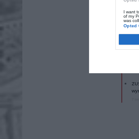
I want t
of my P
was col
Opted 
ZOBA
Naw
rod
7 si
ZUS
wyn
7 si