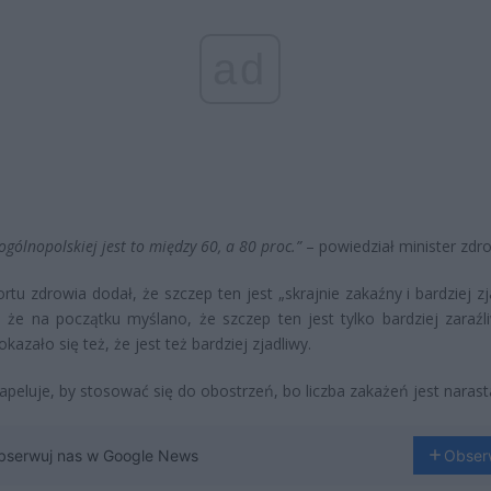
ad
ogólnopolskiej jest to między 60, a 80 proc.”
– powiedział minister zdro
ortu zdrowia dodał, że szczep ten jest „skrajnie zakaźny i bardziej zj
, że na początku myślano, że szczep ten jest tylko bardziej zaraźli
okazało się też, że jest też bardziej zjadliwy.
 apeluje, by stosować się do obostrzeń, bo liczba zakażeń jest narast
bserwuj nas w Google News
Obser