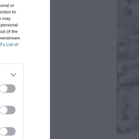
sonal or
ection to
ou may
 personal
out of the
 downstream
B’s List of
daj