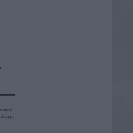
.
asowej
utacją