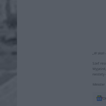
„W skali 
Szef res
Wyjaśnił
niestety 
Minister
O