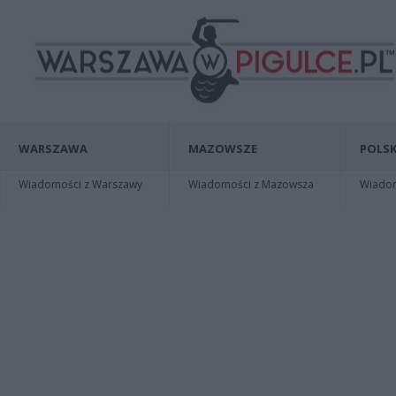
WARSZAWA
MAZOWSZE
POLSK
Wiadomości z Warszawy
Wiadomości z Mazowsza
Wiadomo