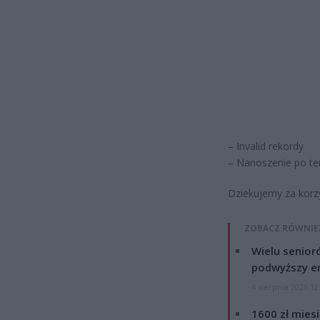
– Invalid rekordy
– Nanoszenie po te
Dziekujemy za korzy
ZOBACZ RÓWNIE
Wielu senior
podwyższy e
4 sierpnia 2026 12
1600 zł mies