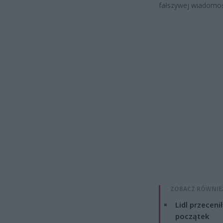
fałszywej wiadomoś
ZOBACZ RÓWNIE
Lidl przeceni
początek