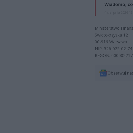
Wiadomo, co
4 sierpnia 2026 12
Ministerstwo Finan
Swietokrzyska 12
00-916 Warsawa
NIP: 526-025-02-74
REGON: 000002217
Obserwuj na