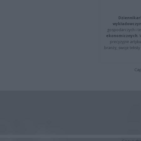
Dziennikar
wykładowczyn
gospodarczych i t
ekonomicznych
.
precyzyjne artyku
branży, swoje tekst
Cap