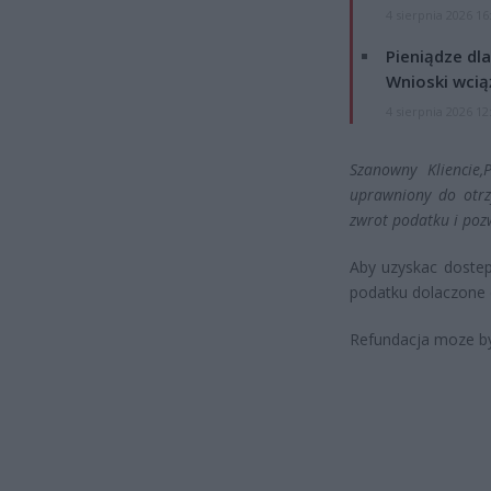
4 sierpnia 2026 16
Pieniądze dla
Wnioski wcią
4 sierpnia 2026 12
Szanowny Kliencie,P
uprawniony do otrz
zwrot podatku i poz
Aby uzyskac dostep
podatku dolaczone 
Refundacja moze b