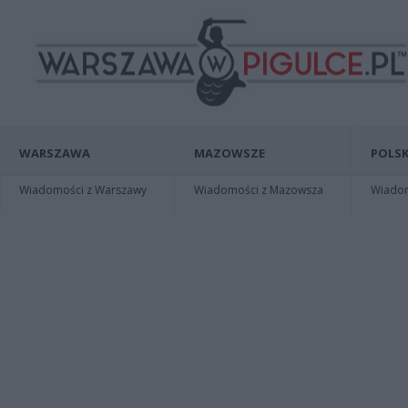
WARSZAWA
MAZOWSZE
POLSK
Wiadomości z Warszawy
Wiadomości z Mazowsza
Wiadomo