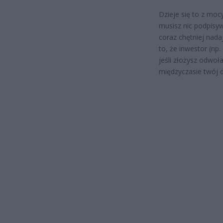
Dzieje się to z moc
musisz nic podpisyw
coraz chętniej nadaj
to, że inwestor (n
jeśli złożysz odwoł
międzyczasie twój 