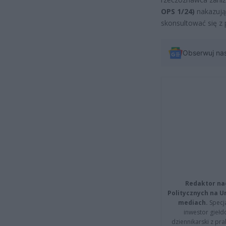
OPS 1/24)
nakazują
skonsultować się z 
Obserwuj na
Redaktor na
Politycznych na 
mediach.
Specja
inwestor giełd
dziennikarski z pr