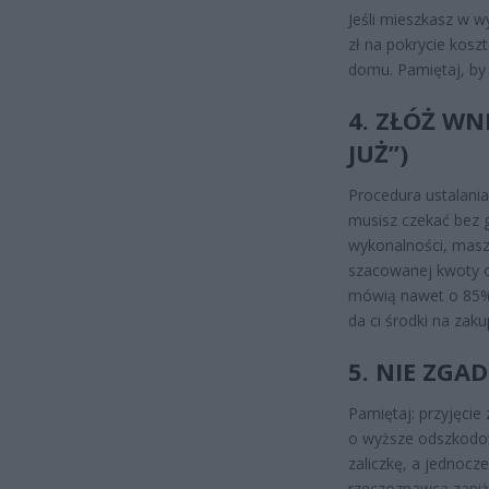
Jeśli mieszkasz w w
zł na pokrycie kos
domu. Pamiętaj, by 
4. ZŁÓŻ WN
JUŻ”)
Procedura ustalani
musisz czekać bez g
wykonalności, masz
szacowanej kwoty o
mówią nawet o 85%)
da ci środki na zak
5. NIE ZGA
Pamiętaj: przyjęcie
o wyższe odszkodo
zaliczkę, a jednocz
rzeczoznawca zaniż