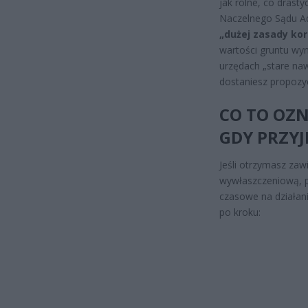
jak rolne, co dras
Naczelnego Sądu Ad
„dużej zasady kor
wartości gruntu wyn
urzędach „stare nawy
dostaniesz propozyc
CO TO OZN
GDY PRZYJ
Jeśli otrzymasz za
wywłaszczeniową, p
czasowe na działani
po kroku: