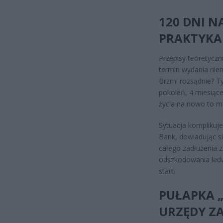
120 DNI N
PRAKTYKA
Przepisy teoretycz
termin wydania nier
Brzmi rozsądnie? Ty
pokoleń, 4 miesiąc
życia na nowo to m
Sytuacja komplikuj
Bank, dowiadując s
całego zadłużenia 
odszkodowania ledw
start.
PUŁAPKA „
URZĘDY Z