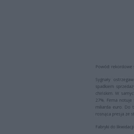
Powód: rekordowe st
Sygnały ostrzega
spadkiem sprzedaży
chińskim. W samyc
27%. Firma notuje t
miliarda euro. Do 
rosnąca presja ze s
Fabryki do likwidac