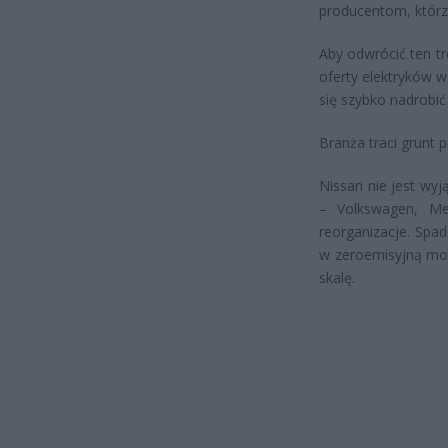
producentom, którz
Aby odwrócić ten t
oferty elektryków w
się szybko nadrobić
Branża traci grunt
Nissan nie jest wyj
– Volkswagen, Mer
reorganizacje. Spa
w zeroemisyjną mot
skalę.