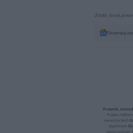
Źródło: forsal.pl/w
Obserwuj na
Prawnik, menedż
Prawa i Adminis
menedżerskich
E
dyplomem
SG
samorządowy, kt