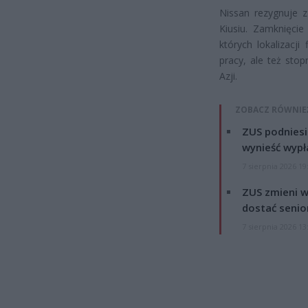
Nissan rezygnuje z
Kiusiu. Zamknięcie
których lokalizacji
pracy, ale też sto
Azji.
ZOBACZ RÓWNIE
ZUS podniesie
wynieść wypł
7 sierpnia 2026 19
ZUS zmieni w
dostać senio
7 sierpnia 2026 13