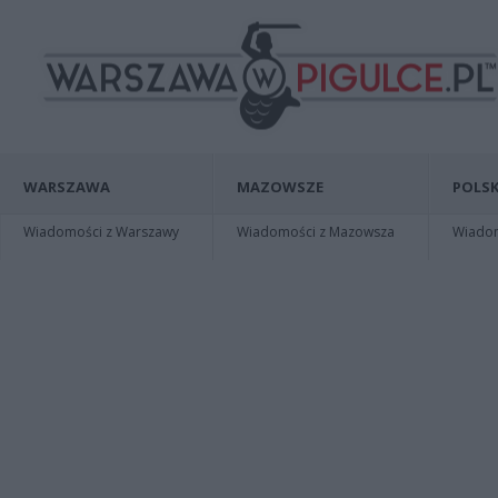
WARSZAWA
MAZOWSZE
POLSK
Wiadomości z Warszawy
Wiadomości z Mazowsza
Wiadomo