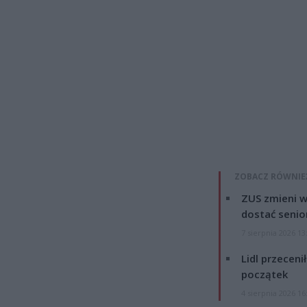
ZOBACZ RÓWNIE
ZUS zmieni w
dostać senio
7 sierpnia 2026 13
Lidl przeceni
początek
4 sierpnia 2026 16