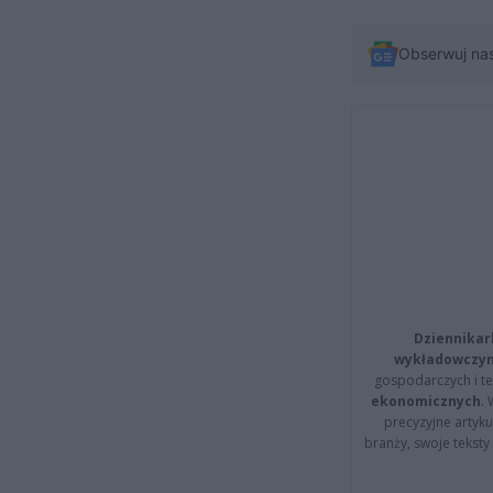
Obserwuj na
Dziennikar
wykładowczyn
gospodarczych i t
ekonomicznych
.
precyzyjne artyku
branży, swoje tekst