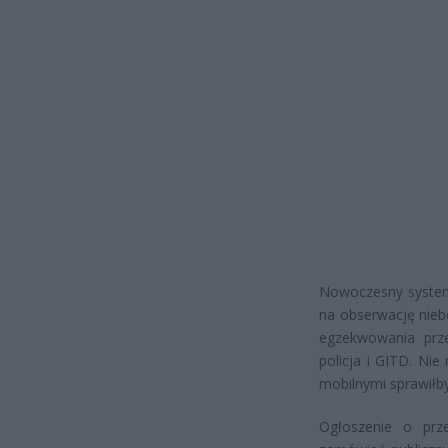
Nowoczesny system
na obserwację nie
egzekwowania prze
policja i GITD. Ni
mobilnymi sprawiłby
Ogłoszenie o prze