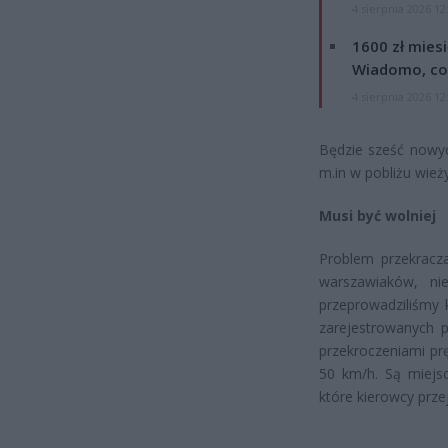
4 sierpnia 2026 12
1600 zł mies
Wiadomo, co
4 sierpnia 2026 12
Będzie sześć nowyc
m.in w pobliżu wież
Musi być wolniej
Problem przekracza
warszawiaków, ni
przeprowadziliśmy 
zarejestrowanych p
przekroczeniami pr
50 km/h. Są miejsca
które kierowcy prze