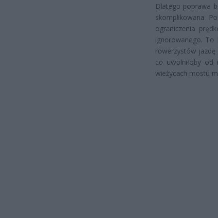
Dlatego poprawa be
skomplikowana. Pod
ograniczenia pręd
ignorowanego. To 
rowerzystów jazdę 
co uwolniłoby od n
wieżycach mostu ma