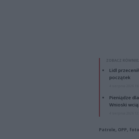
ZOBACZ RÓWNIE
Lidl przeceni
początek
4 sierpnia 2026 16
Pieniądze dla
Wnioski wcią
4 sierpnia 2026 12
Patrole, OPP, fot