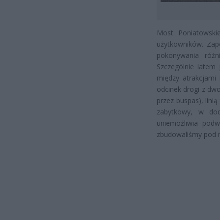
Most Poniatowski
użytkowników. Zap
pokonywania różn
Szczególnie latem 
między atrakcjami 
odcinek drogi z dw
przez buspas), lin
zabytkowy, w do
uniemożliwia podw
zbudowaliśmy pod 