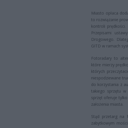
Miasto opłaca doda
to rozwiązanie pro
kontroli prędkości
Przepisami ustaw
Drogowego. Dlateg
GITD w ramach sy
Fotoradary to alte
które mierzy prędk
których przeczytac
niespodziewane trud
do korzystania z 
takiego sprzętu w 
sprzęt oferuje tylk
założenia miasta.
Stąd przetarg na f
zabytkowym moście