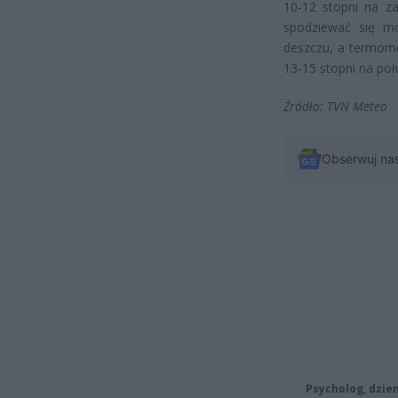
10-12 stopni na za
spodziewać się mo
deszczu, a termome
13-15 stopni na po
Źródło: TVN Meteo
Obserwuj na
Psycholog, dzie