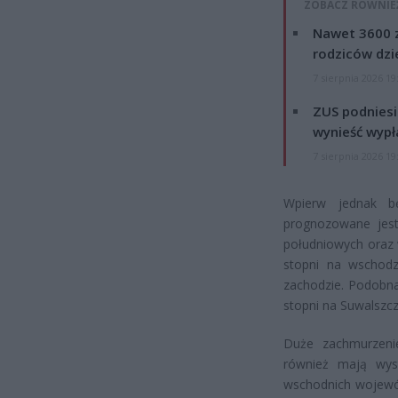
ZOBACZ RÓWNIE
Nawet 3600 z
rodziców dzie
7 sierpnia 2026 19
ZUS podniesie
wynieść wypł
7 sierpnia 2026 19
Wpierw jednak b
prognozowane jest
południowych oraz
stopni na wschodz
zachodzie. Podobna
stopni na Suwalszc
Duże zachmurzeni
również mają wys
wschodnich wojewó