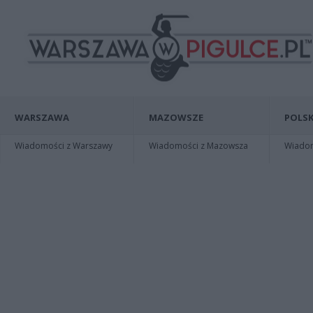
WARSZAWA
MAZOWSZE
POLSK
Wiadomości z Warszawy
Wiadomości z Mazowsza
Wiadomo