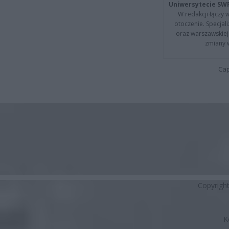
Uniwersytecie SW
W redakcji łączy 
otoczenie. Specja
oraz warszawskiej 
zmiany 
Cap
Copyrigh
K