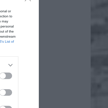
 to już
ędziemy
sonal or
ection to
ou may
 personal
out of the
 downstream
B’s List of
/73 dla
, a dla
 to nie