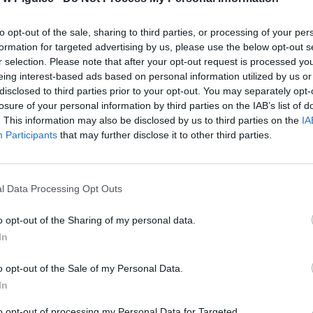
h basenów. W tym roku, w związku z wysokimi temperaturami nastąpi
. Jak przekazała wiceprezydentka stolicy, korzystać z obiektów b
to opt-out of the sale, sharing to third parties, or processing of your per
ż od najbliższej środy, 29 maja.
formation for targeted advertising by us, please use the below opt-out s
r selection. Please note that after your opt-out request is processed y
eing interest-based ads based on personal information utilized by us or
disclosed to third parties prior to your opt-out. You may separately opt-
losure of your personal information by third parties on the IAB’s list of
. This information may also be disclosed by us to third parties on the
IA
Participants
that may further disclose it to other third parties.
ad
l Data Processing Opt Outs
o opt-out of the Sharing of my personal data.
In
o opt-out of the Sale of my Personal Data.
 Wodnym Moczydło, znajdującym się na ulicy Górczewskiej 69
In
ających udostępnione zostaną baseny sportowy oraz rekreacyjny
szych dostępny będzie brodzik oraz wodny plac zabaw. Jednak
to opt-out of processing my Personal Data for Targeted