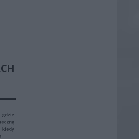
ACH
 gdzie
neczną
 kiedy
a