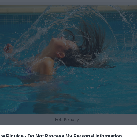
Fot. Pixabay
iża się wielkimi krokami, a wraz z nim możemy liczyć na szybkie o
w Pigułce -
Do Not Process My Personal Information