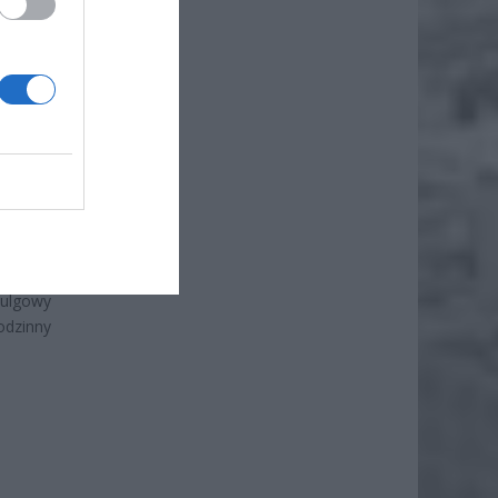
ej rzeki
ku oraz
 ulgowy
 lub 25
j 8 mają
 gości.
ortowy.
zień na
ormalny
 ulgowy
odzinny