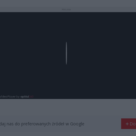
REKLAMA
Play
aj nas do preferowanych źródeł w Google
Do