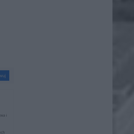
wuj
wa i
ych