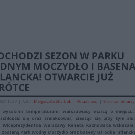
DCHODZI SEZON W PARKU
DNYM MOCZYDŁO I BASEN
LANCKA! OTWARCIE JUŻ
RÓTCE
024 16:29
|
Autor:
Małgorzata Skarbek
|
Aktualności
|
Brak komentarzy
 wysokimi temperaturami warszawiacy marzą o miejscu,
chłodzić się oraz zrelaksować, ciesząc się przy tym sło
. Wiceprezydentka Warszawy Renata Kaznowska wskazała,
 zostaną Park Wodny Moczydło oraz baseny Ośrodka Inflanck