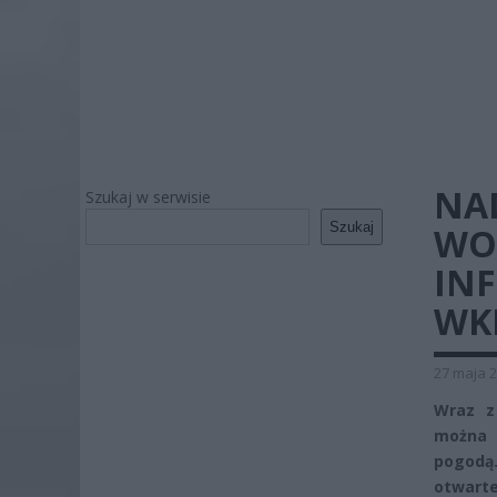
NA
Szukaj w serwisie
Szukaj
WO
INF
WK
27 maja 2
Wraz z
można s
pogodą
otwarte