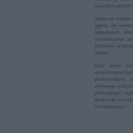
sąsiednich państw 
Wojna na Ukrainie n
agresji, ale równ
hybrydowych, któ
Doświadczenia ukr
informacji na tema
obrony.
Rząd polski szc
antyterrorystyczny
profesjonalizmu 
aktywnego uczestni
potencjalnych zag
wczesnego ostrzega
terrorystycznym.