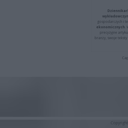
Dziennikar
wykładowczyn
gospodarczych i t
ekonomicznych
.
precyzyjne artyku
branży, swoje tekst
Cap
Copyrigh