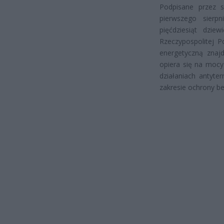
Podpisane przez s
pierwszego sierpn
pięćdziesiąt dzie
Rzeczypospolitej Po
energetyczną znaj
opiera się na mocy
działaniach antyte
zakresie ochrony b