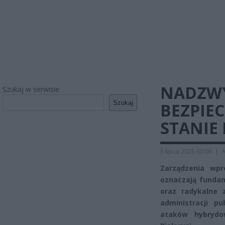
NADZWY
Szukaj w serwisie
Szukaj
BEZPIE
STANIE
5 lipca 2025 00:06
|
A
Zarządzenia wp
oznaczają funda
oraz radykalne 
administracji p
ataków hybrydo