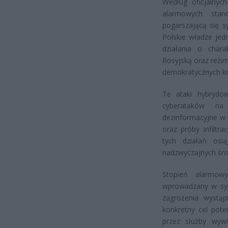
Według oficjalnyc
alarmowych stan
pogarszającą się s
Polskie władze jed
działania o char
Rosyjską oraz reżim
demokratycznych kra
Te ataki hybrydow
cyberataków na
dezinformacyjne w 
oraz próby infiltr
tych działań osi
nadzwyczajnych śro
Stopień alarmow
wprowadzany w syt
zagrożenia wystąp
konkretny cel pote
przez służby wyw