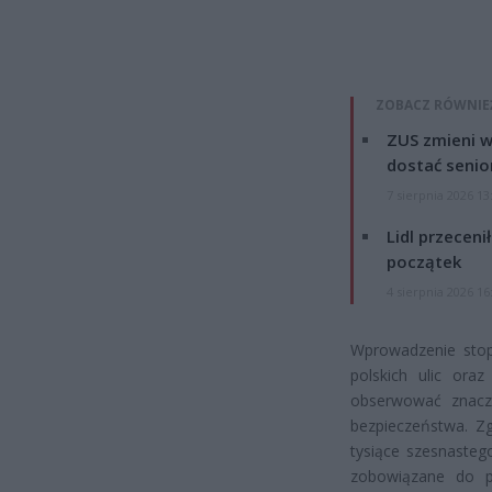
ZOBACZ RÓWNIE
ZUS zmieni w
dostać senio
7 sierpnia 2026 13
Lidl przeceni
początek
4 sierpnia 2026 16
Wprowadzenie sto
polskich ulic ora
obserwować znaczą
bezpieczeństwa. Z
tysiące szesnasteg
zobowiązane do pr