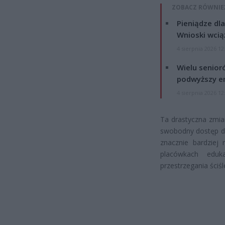
ZOBACZ RÓWNIE
Pieniądze dla
Wnioski wcią
4 sierpnia 2026 12
Wielu senior
podwyższy e
4 sierpnia 2026 12
Ta drastyczna zmia
swobodny dostęp do
znacznie bardziej 
placówkach eduk
przestrzegania ściś