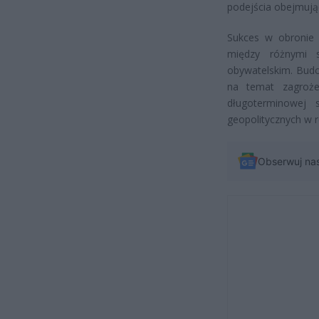
podejścia obejmują
Sukces w obronie 
między różnymi s
obywatelskim. Budo
na temat zagroże
długoterminowej 
geopolitycznych w r
Obserwuj na