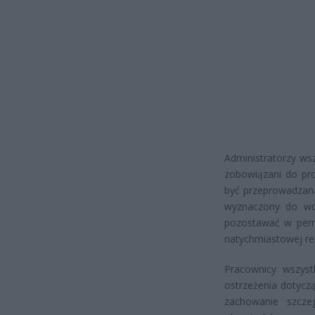
Administratorzy wsz
zobowiązani do pro
być przeprowadzana
wyznaczony do wdr
pozostawać w per
natychmiastowej rea
Pracownicy wszystk
ostrzeżenia dotycz
zachowanie szcze