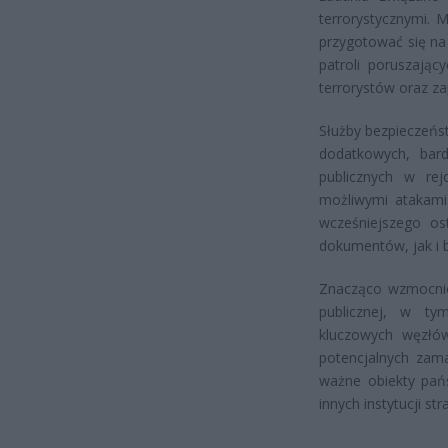
terrorystycznymi. 
przygotować się na
patroli poruszając
terrorystów oraz za
Służby bezpieczeńs
dodatkowych, bar
publicznych w re
możliwymi atakami
wcześniejszego o
dokumentów, jak i 
Znacząco wzmocnio
publicznej, w ty
kluczowych węzłów
potencjalnych zam
ważne obiekty pań
innych instytucji s