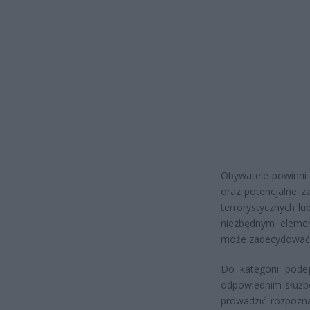
Obywatele powinni 
oraz potencjalne 
terrorystycznych lu
niezbędnym eleme
może zadecydować o
Do kategorii pode
odpowiednim służbo
prowadzić rozpozna