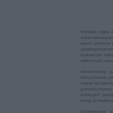
Wszystkie organy ad
zostali zobowiąza
swoich systemów te
cyberbezpieczeńst
błyskawiczne wykr
elektronicznej oraz
Administratorzy 
funkcjonowania pa
zespoły specjalist
gotowości bojowej.
instytucjach pańs
dostęp do dodatko
Systematycznie s