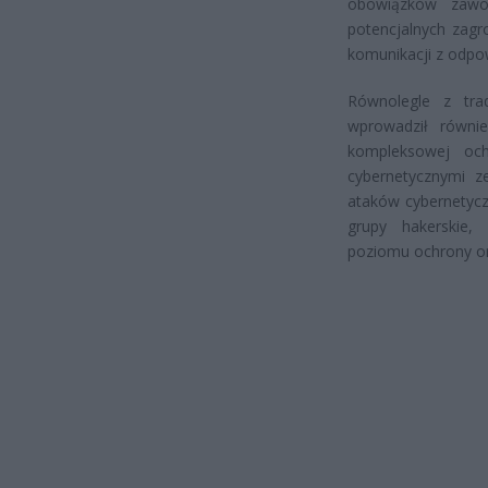
obowiązków zawod
potencjalnych zagr
komunikacji z odpo
Równolegle z trad
wprowadził równi
kompleksowej ochr
cybernetycznymi z
ataków cybernetycz
grupy hakerskie,
poziomu ochrony or