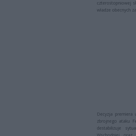
czterostopniowej s
władze obecnych z
Decyzja premiera 
zbrojnego ataku Fe
destabilizuje sy
Wschodniej oraz 