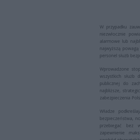
W przypadku zauważ
niezwłocznie pow
alarmowe lub najbl
najwyższą powagą o
personel służb bez
Wprowadzone stopn
wszystkich służb 
publicznej do zac
najbliższe, strate
zabezpieczenia Pols
Władze podkreśla
bezpieczeństwa, n
przebiegać bez 
zapewnienie mak
swobód obywatelski