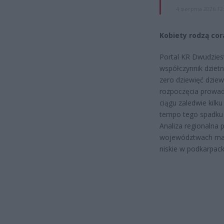
4 sierpnia 2026 12
Kobiety rodzą cor
Portal KR Dwudzies
współczynnik dzietn
zero dziewięć dziew
rozpoczęcia prowad
ciągu zaledwie kilku
tempo tego spadku j
Analiza regionalna 
województwach maz
niskie w podkarpack