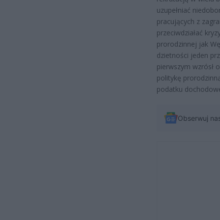
uzupełniać niedobor
pracujących z zagran
przeciwdziałać kry
prorodzinnej jak Wę
dzietności jeden pr
pierwszym wzrósł o
politykę prorodzin
podatku dochodoweg
Obserwuj na