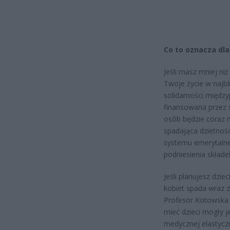
Co to oznacza dla
Jeśli masz mniej ni
Twoje życie w najbl
solidarności międz
finansowana przez 
osób będzie coraz m
spadająca dzietnoś
systemu emerytaln
podniesienia składe
Jeśli planujesz dzie
kobiet spada wraz z
Profesor Kotowska 
mieć dzieci mogły 
medycznej elastyczn