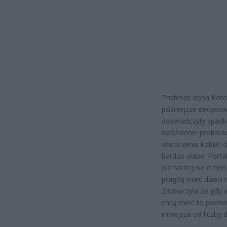
Profesor Irena Koto
późniejsze decydowa
doświadczyły spadku
opóźnienie prokreac
wkroczeniu kobiet d
bardzo słabe. Port
już raczej nie o tym
pragną mieć dzieci 
Zaznaczyła że gdy a
chcą mieć to porówn
mniejsza od liczby d