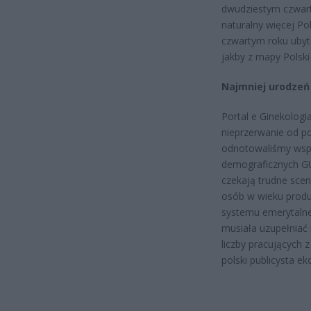
dwudziestym czwart
naturalny więcej Po
czwartym roku ubyte
jakby z mapy Polski 
Najmniej urodzeń
Portal e Ginekologi
nieprzerwanie od po
odnotowaliśmy wspó
demograficznych GU
czekają trudne scen
osób w wieku produ
systemu emerytalne
musiała uzupełniać 
liczby pracujących z
polski publicysta ek