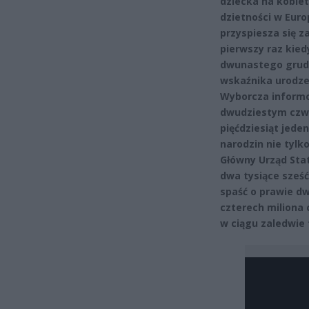
dziecka na kobiet
dzietności w Euro
przyspiesza się za
pierwszy raz kied
dwunastego grudn
wskaźnika urodze
Wyborcza informo
dwudziestym czwar
pięćdziesiąt jeden
narodzin nie tylko
Główny Urząd Stat
dwa tysiące sześć
spaść o prawie dw
czterech miliona 
w ciągu zaledwie t