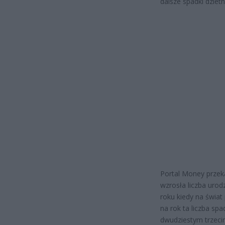
dalsze spadki dzietn
Portal Money przek
wzrosła liczba urod
roku kiedy na świat
na rok ta liczba sp
dwudziestym trzecim