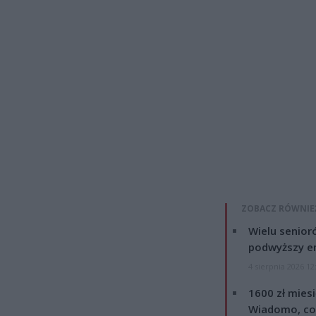
ZOBACZ RÓWNIE
Wielu senior
podwyższy e
4 sierpnia 2026 12
1600 zł mies
Wiadomo, co