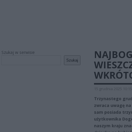
NAJBOG
Szukaj w serwisie
Szukaj
WIESZC
WKRÓTC
15 grudnia 2025 10:15
Trzynastego grud
zwraca uwagę na c
sam posiada trzyn
użytkownika Doge
naszym kraju zna