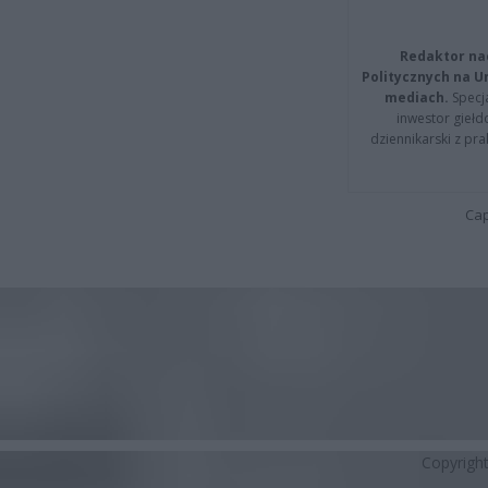
Redaktor na
Politycznych na 
mediach.
Specja
inwestor giełd
dziennikarski z pr
Cap
Copyrigh