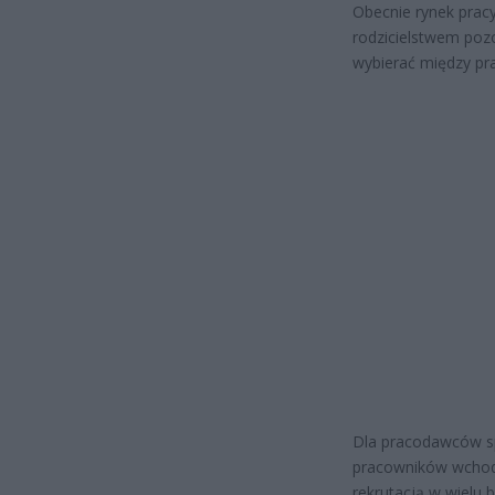
Obecnie rynek pracy
rodzicielstwem poz
wybierać między pr
Dla pracodawców sp
pracowników wchodz
rekrutacją w wielu 