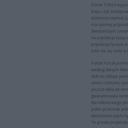
Portal TVN24 wyjaśn
kraju czyli zastęp
dzietności wynosi 
ma ujemny przyrost
dwudziestym czwar
na populację tysiąc
populację tysiąca 
ludzi niż się rodzi a
Portal Forsal poinf
według danych Minis
dobrze oddaje poró
około czterystu tysi
jeszcze kilka lat te
gwarantowała siedem
dla milionowego po
jeden przecinek jed
dwudziestu pięciu t
Te proste przykład