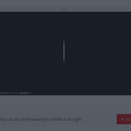
REKLAMA
Play
aj nas do preferowanych źródeł w Google
Do