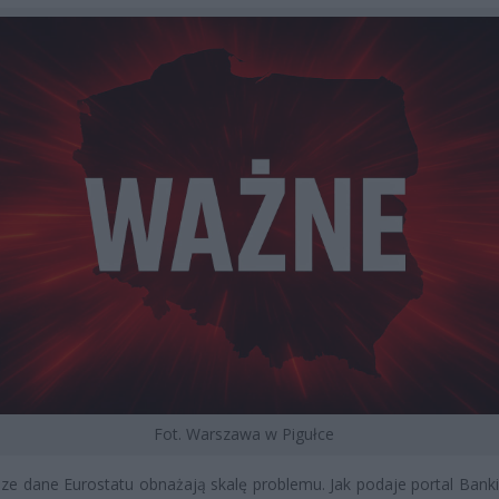
Fot. Warszawa w Pigułce
e dane Eurostatu obnażają skalę problemu. Jak podaje portal Bankie