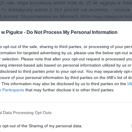
25 roku stopa bezrobocia wśród osób do 25 lat sięgnęła w Pols
. To dramatyczny wzrost z 10,6 procent rok wcześniej – oznacza
0 procent. Dla porównania we Włoszech, które mają najwyższe bez
w UE (21,6 procent), roczny wzrost wyniósł zaledwie 5 procent.
w Pigułce -
Do Not Process My Personal Information
to opt-out of the sale, sharing to third parties, or processing of your per
formation for targeted advertising by us, please use the below opt-out s
r selection. Please note that after your opt-out request is processed y
eing interest-based ads based on personal information utilized by us or
disclosed to third parties prior to your opt-out. You may separately opt-
ad
losure of your personal information by third parties on the IAB’s list of
. This information may also be disclosed by us to third parties on the
IA
Participants
that may further disclose it to other third parties.
l Data Processing Opt Outs
o opt-out of the Sharing of my personal data.
CZ RÓWNIEŻ: