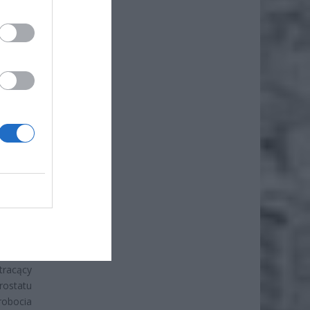
iero
ł.
w wielu
 Litwie
JĄ Z
tracący
rostatu
robocia