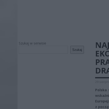
NA
Szukaj w serwisie
Szukaj
EKO
PR
DR
29 sierpn
Polska 
wskaźni
Europej
z począ