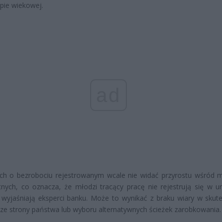
upie wiekowej.
ad
ch o bezrobociu rejestrowanym wcale nie widać przyrostu wśród 
nych, co oznacza, że młodzi tracący pracę nie rejestrują się w u
 wyjaśniają eksperci banku. Może to wynikać z braku wiary w skut
e strony państwa lub wyboru alternatywnych ścieżek zarobkowania.