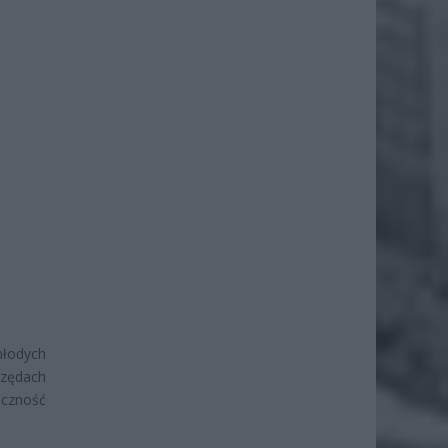
młodych
rzędach
eczność