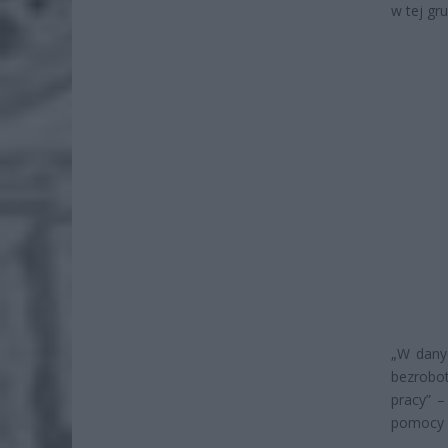
w tej gr
„W dany
bezrobot
pracy” –
pomocy z