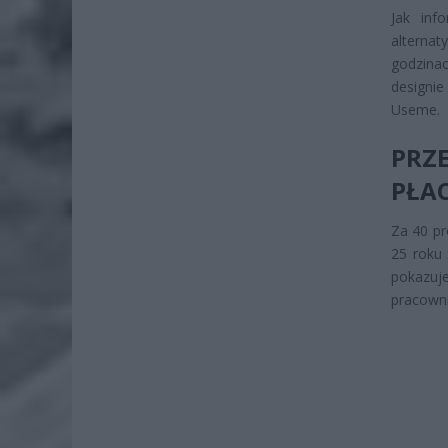
Jak inf
alternat
godzina
designi
Useme.
PRZ
PŁA
Za 40 pr
25 roku 
pokazu
pracown