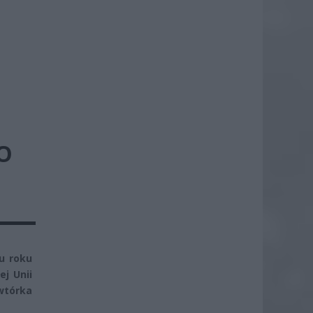
O
u roku
j Unii
owtórka