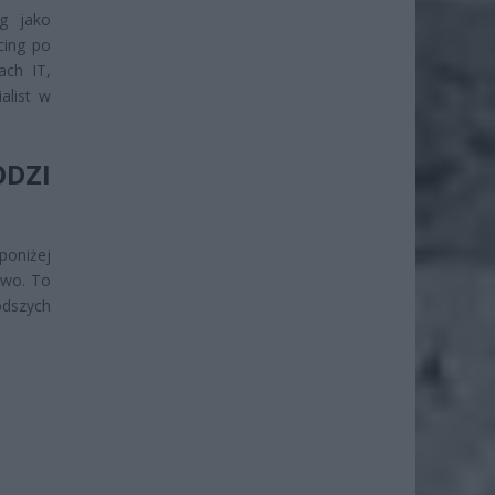
ng jako
cing po
ach IT,
alist w
ODZI
poniżej
owo. To
dszych