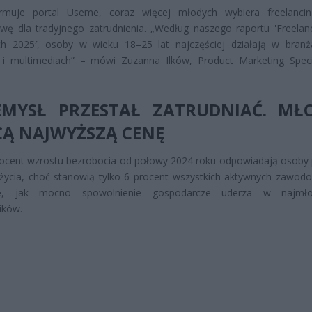
ormuje portal Useme, coraz więcej młodych wybiera freelanci
ywę dla tradyjnego zatrudnienia. „Według naszego raportu 'Freelan
ch 2025′, osoby w wieku 18–25 lat najczęściej działają w branż
e i multimediach” – mówi Zuzanna Ilków, Product Marketing Speci
EMYSŁ PRZESTAŁ ZATRUDNIAĆ. MŁ
CĄ NAJWYŻSZĄ CENĘ
ocent wzrostu bezrobocia od połowy 2024 roku odpowiadają osoby 
życia, choć stanowią tylko 6 procent wszystkich aktywnych zawod
je, jak mocno spowolnienie gospodarcze uderza w najmło
ików.