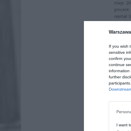
maju 20
procent
niemal 3
młodych 
Warszawa 
If you wish 
sensitive in
confirm you
continue se
information 
further disc
participants
Downstream 
Persona
I want t
ZOBA