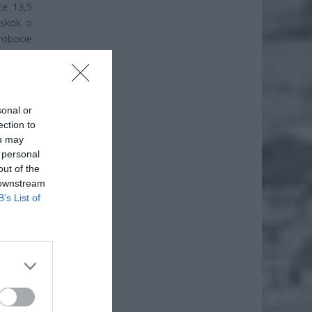
ce 13,5
 skok o
robocie
sonal or
ection to
ou may
 personal
out of the
 downstream
B’s List of