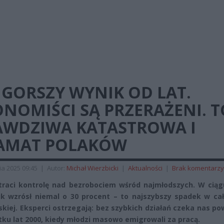
JGORSZY WYNIK OD LAT.
NOMIŚCI SĄ PRZERAŻENI. T
AWDZIWA KATASTROWA I
AMAT POLAKÓW
ia 2025 09:45
|
Autor:
Michał Wierzbicki
|
Aktualności
|
Brak komentarzy
traci kontrolę nad bezrobociem wśród najmłodszych. W ciąg
k wzrósł niemal o 30 procent – to najszybszy spadek w całe
skiej. Eksperci ostrzegają: bez szybkich działań czeka nas p
tku lat 2000, kiedy młodzi masowo emigrowali za pracą.