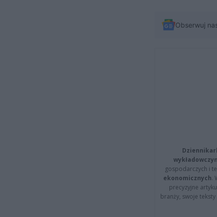
Obserwuj na
Dziennikar
wykładowczyn
gospodarczych i t
ekonomicznych
.
precyzyjne artyku
branży, swoje tekst