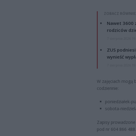
ZOBACZ RÓWNIE
Nawet 3600 z
rodziców dzie
7 sierpnia 2026 19
ZUS podniesie
wynieść wypł
7 sierpnia 2026 19
W zajęciach mogą br
codziennie:
poniedziałek-pi
sobota-niedziel
Zapisy prowadzone 
pod nr 604 866 488.