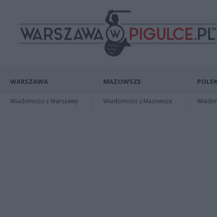
WARSZAWA
MAZOWSZE
POLSK
Wiadomości z Warszawy
Wiadomości z Mazowsza
Wiadomo