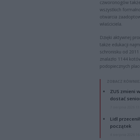
czworonogów takż
wszystkich formaln
otwarcia zaadoptowa
właściciela.
Dzięki aktywnej pro
także edukacji naj
schronisku od 2011 
znalazło 1144 kotó
podopiecznych plac
ZOBACZ RÓWNIE
ZUS zmieni w
dostać senio
7 sierpnia 2026 13
Lidl przeceni
początek
4 sierpnia 2026 16