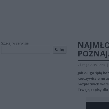
NAJMŁO
Szukaj w serwisie
Szukaj
POZNAJ
7 lutego 2019 02:55
|
Jak długo śpią ko
rzeczywiście mru
bezpłatnych warsz
Trwają zapisy dla