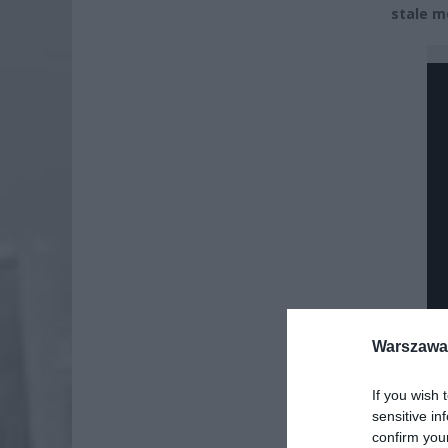
stale m
Warszawa 
If you wish 
sensitive in
confirm you