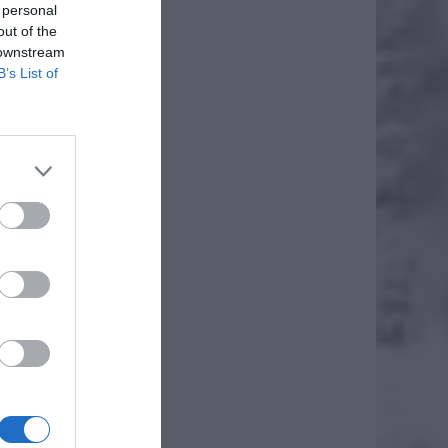
 personal
out of the
 downstream
B’s List of
daj
iero