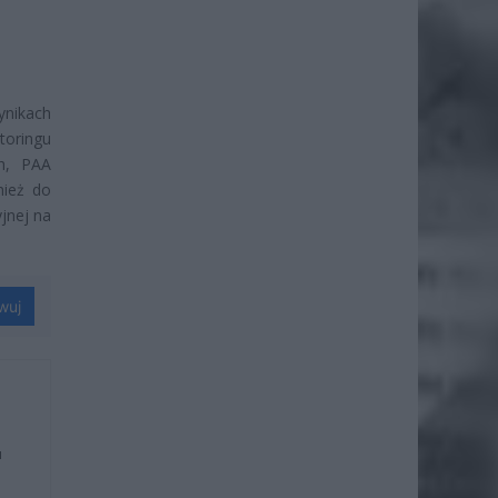
nikach
toringu
ch, PAA
nież do
jnej na
wuj
u