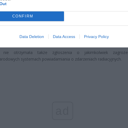
Out
czątek
erpnia 2026 16:06
CONFIRM
niądze dla milionów polskich rodzin. ZUS wypłacił już 173 mln z
oski wciąż można składać
Data Deletion
Data Access
Privacy Policy
erpnia 2026 12:56
a nie otrzymała także zgłoszenia o jakimkolwiek zagroż
rodowych systemach powiadamiania o zdarzeniach radiacyjnych.
ad