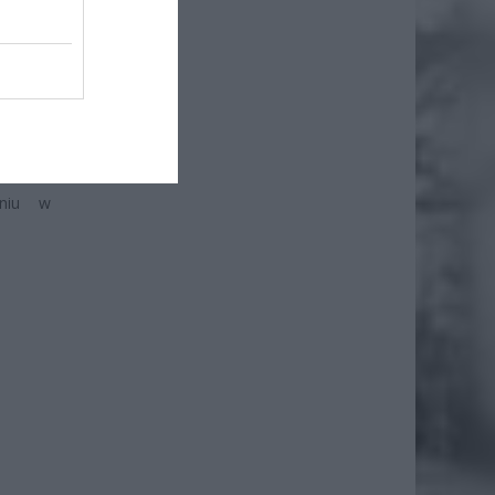
ł.
eniu w