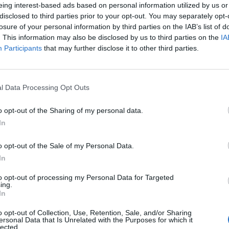
eing interest-based ads based on personal information utilized by us or
disclosed to third parties prior to your opt-out. You may separately opt-
losure of your personal information by third parties on the IAB’s list of
ad
. This information may also be disclosed by us to third parties on the
IA
Participants
that may further disclose it to other third parties.
l Data Processing Opt Outs
o opt-out of the Sharing of my personal data.
In
aj nas do preferowanych źródeł w Google
Do
o opt-out of the Sale of my Personal Data.
In
to opt-out of processing my Personal Data for Targeted
ing.
In
CZ RÓWNIEŻ:
o opt-out of Collection, Use, Retention, Sale, and/or Sharing
ersonal Data that Is Unrelated with the Purposes for which it
l przecenił hit do kuchni. Air fryer tańszy aż o 150 zł, a to dop
lected.