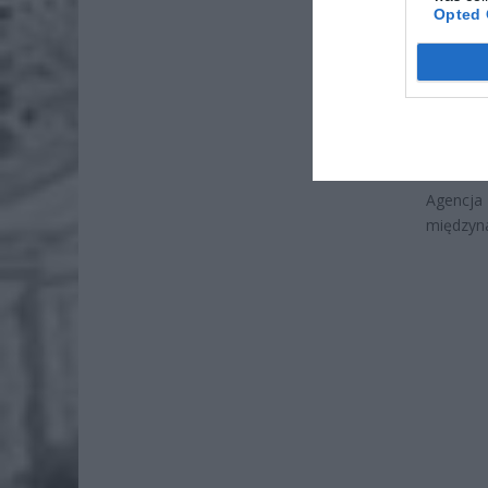
Opted 
po
4 si
Pie
Wni
4 si
Agencj
międzyna