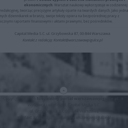
ekonomicznych
. Warsztat naukowy wykorzystuje w codziennej
redakcyjnej, tworząc precyzyjne artykuły oparte na twardych danych. Jako jedna
znych dziennikarek w branży, swoje teksty opiera na bezpośredniej pracy z
nicznymi raportami finansowymi i aktami prawnymi, bez pośredników.
Capital Media S.C. ul. Grzybowska 87, 00-844 Warszawa
Kontakt z redakcją: Kontakt@warszawawpigulce.pl
Copyright © 2026
Niezależny portal warszawawpigulce.pl
∗
Wydawca i właściciel: Capital Media S.C.
ul. Grzybowska 87, 00-844 Warszawa
Kontakt z redakcją:
Kontakt@warszawawpigulce.pl
Polityka Redakcyjna