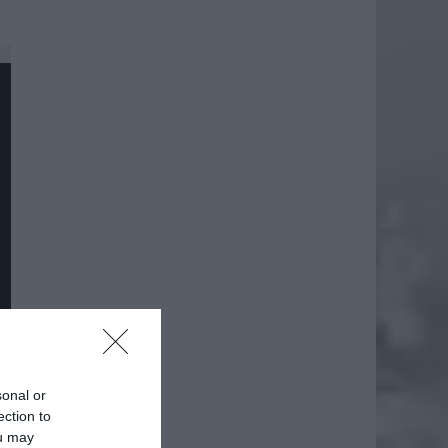
sonal or
ection to
ou may