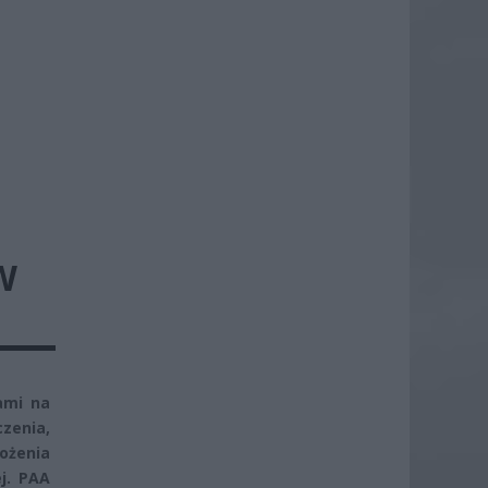
W
ami na
zenia,
ożenia
ej. PAA