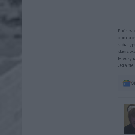
Państwo
pomiaró
radiacy
skierow
Międzyna
Ukrainie.
O