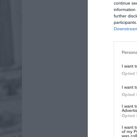
continue se
information 
further disc
participants
Downstream 
Persona
I want t
Opted 
Dod
I want t
Opted 
I want 
Advertis
Opted 
ZOBA
I want t
of my P
Lid
was col