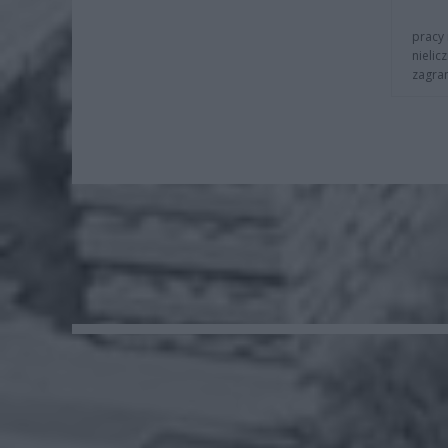
pracy 
nielic
zagra