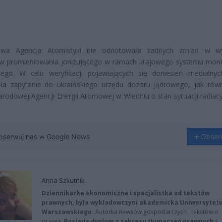
wa Agencja Atomistyki nie odnotowała żadnych zmian w wy
w promieniowania jonizującego w ramach krajowego systemu moni
jnego. W celu weryfikacji pojawiających się doniesień medialny
ała zapytanie do ukraińskiego urzędu dozoru jądrowego, jak rów
rodowej Agencji Energii Atomowej w Wiedniu o stan sytuacji radiacy
bserwuj nas w Google News
Obser
Anna Szkutnik
Dziennikarka ekonomiczna i specjalistka od tekstów
prawnych, była wykładowczyni akademicka Uniwersytet
Warszawskiego.
Autorka newsów gospodarczych i tekstów o
prawie.
Posiada dyplom z zakresu tłumaczeń prawnych i