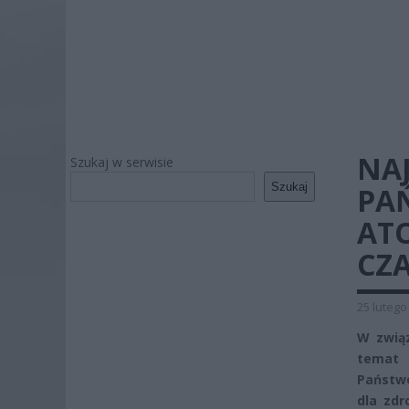
NA
Szukaj w serwisie
Szukaj
PA
AT
CZ
25 lutego
W związ
temat 
Państwo
dla zdr