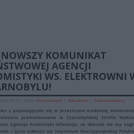
JNOWSZY KOMUNIKAT
ŃSTWOWEJ AGENCJI
OMISTYKI WS. ELEKTROWNI 
ARNOBYLU!
 2022 09:15
|
Autor:
Anna Szkutnik
|
Aktualności
|
Brak komentarzy
ku z pojawiającymi się w przestrzeni medialnej doniesieni
wzrostu promieniowania w Czarnobylskiej Strefie Wykluc
wa Agencja Atomistyki informuje, że obecnie nie ma zagr
owia i życia ludności na terytorium Rzeczypospolitej Polski