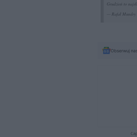
Grudzień to najs
— Rafał Mundry
Obserwuj na
Cap