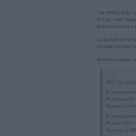
Tak wielkiej liczb
477 tys. osób. Najw
liczba ta wzrosła o 
Liczby ludności w n
na świat przyszło z
Eksperci oceniają, 
GUS * już oficja
W grudniu urodził
W 2020 urodziło s
Najmniej od 200
W grudniu zmarło
W całym 2020 = 4
Najwięcej od II