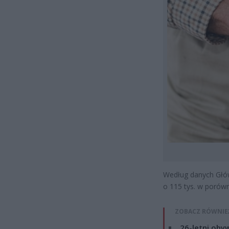
Według danych Głów
o 115 tys. w porów
ZOBACZ RÓWNIE
26-letni obyw