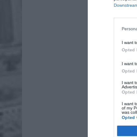
Downstream 
Persona
I want t
Opted 
Dod
I want t
Opted 
I want 
Advertis
Opted 
ZOBA
Lid
I want t
of my P
po
was col
Opted 
4 si
Pie