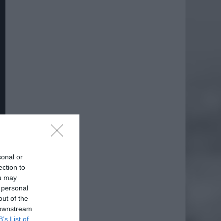
sonal or
ection to
ou may
 personal
out of the
 downstream
B’s List of