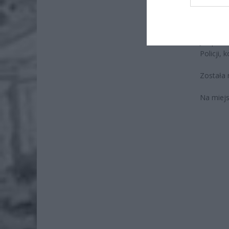
Wni
4 si
Jak poin
Policji, 
Została 
Na miejsc