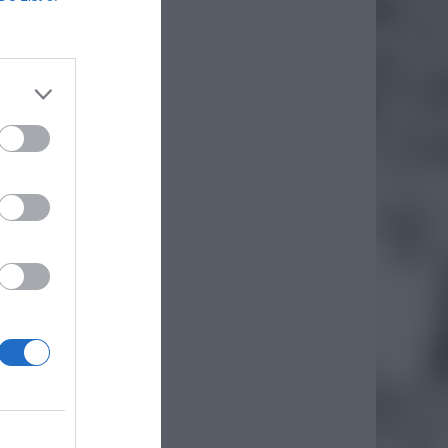
daj
iero
ł.