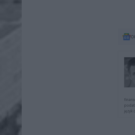
O
finans
podat
język 