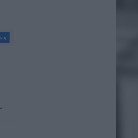
wuj
na