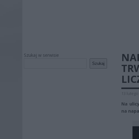
NA
Szukaj w serwisie
Szukaj
TR
LIC
13 lutego
Na ulic
na napa