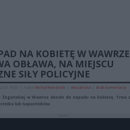
PAD NA KOBIETĘ W WAWRZE
WA OBŁAWA, NA MIEJSCU
ZNE SIŁY POLICYJNE
 2023 16:55
|
Autor:
Michał Wierzbicki
|
Aktualności
|
Brak komentarzy
y Żegańskiej w Wawrze doszło do napadu na kobietę. Trwa 
stnika lub napastników.
REKLAMA