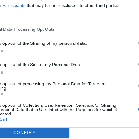
Participants
that may further disclose it to other third parties.
l Data Processing Opt Outs
o opt-out of the Sharing of my personal data.
In
aj nas do preferowanych źródeł w Google
Do
o opt-out of the Sale of my Personal Data.
In
to opt-out of processing my Personal Data for Targeted
ing.
In
CZ RÓWNIEŻ:
l przecenił hit do kuchni. Air fryer tańszy aż o 150 zł, a to dop
o opt-out of Collection, Use, Retention, Sale, and/or Sharing
ersonal Data that Is Unrelated with the Purposes for which it
czątek
lected.
Out
erpnia 2026 16:06
niądze dla milionów polskich rodzin. ZUS wypłacił już 173 mln z
CONFIRM