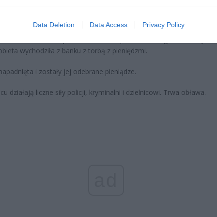
oski wciąż można składać
erpnia 2026 12:56
Data Deletion
Data Access
Privacy Policy
formował nas mł. asp. Piotr Krat z Zespołu Prasowego Komendy Sto
kobieta wychodziła z banku z torbą z pieniędzmi.
napadnięta i zostały jej odebrane pieniądze.
u działają liczne siły policji, kryminalni i dzielnicowi. Trwa obława.
ad