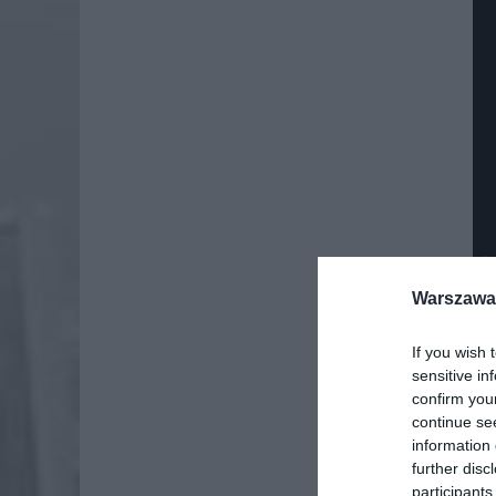
Warszawa 
If you wish 
sensitive in
confirm you
continue se
information 
further disc
participants