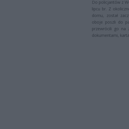
Do policjantów z Wo
lipcu br. Z okolic
domu, został zacz
oboje poszli do p
przewrócili go na 
dokumentami, kartam