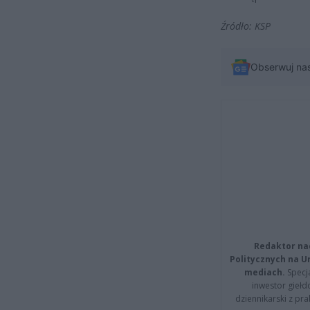
Źródło: KSP
Obserwuj na
Redaktor na
Politycznych na 
mediach.
Specja
inwestor giełd
dziennikarski z pr