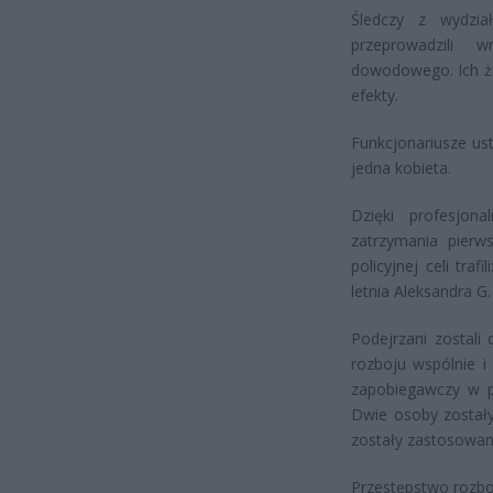
Śledczy z wydzia
przeprowadzili w
dowodowego. Ich ż
efekty.
Funkcjonariusze ust
jedna kobieta.
Dzięki profesjon
zatrzymania pierw
policyjnej celi traf
letnia Aleksandra G. 
Podejrzani zostali
rozboju wspólnie 
zapobiegawczy w p
Dwie osoby został
zostały zastosowan
Przestępstwo rozboj