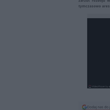
zarzut rozboju w
tymczasowo areszt
Dodaj nas do 