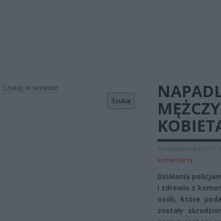
NAPADL
Szukaj w serwisie
Szukaj
MĘŻCZY
KOBIET
9 października 2017 
komentarzy
Działania policja
i zdrowiu z komen
osób, które pod
zostały skradzio