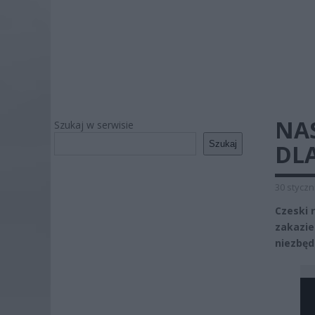
NAS
Szukaj w serwisie
Szukaj
DL
30 styczn
Czeski 
zakazie
niezbęd