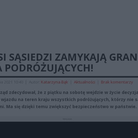
I SĄSIEDZI ZAMYKAJĄ GRAN
A PODRÓŻUJĄCYCH!
ia 2021 10:40
|
Autor:
Katarzyna Bąk
|
Aktualności
|
Brak komentarzy
rząd zdecydował, że z piątku na sobotę wejdzie w życie decyzj
 wjazdu na teren kraju wszystkich podróżujących, którzy nie s
ni. Ma się dzięki temu zwiększyć bezpieczeństwo w państwie.
REKLAMA