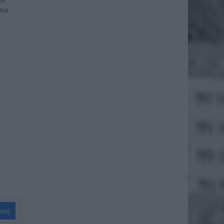
 na
wuj