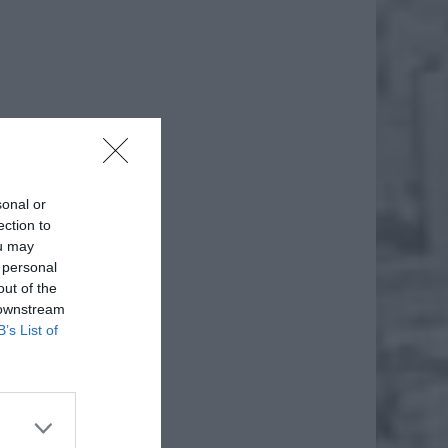
daj
sonal or
ection to
ou may
 personal
out of the
 downstream
B’s List of