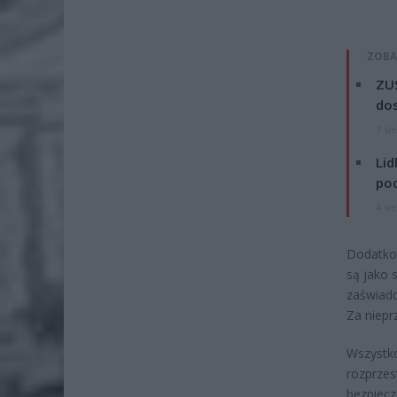
ZOBA
ZUS
dos
7 si
Lid
po
4 si
Dodatkow
są jako 
zaświadc
Za niepr
Wszystko
rozprzes
bezpiecz