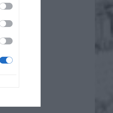
ne z
zdu do
będzie