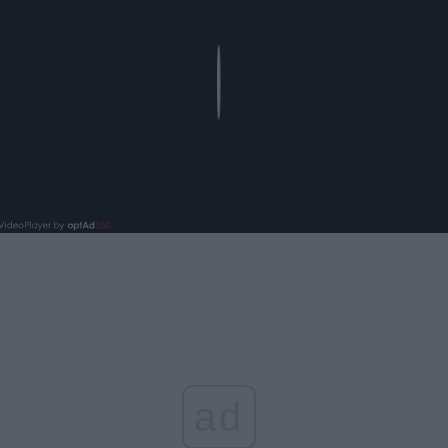
Play
ad