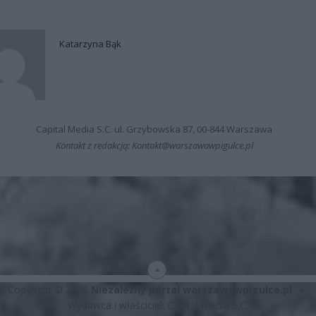
Katarzyna Bąk
Capital Media S.C. ul. Grzybowska 87, 00-844 Warszawa
Kontakt z redakcją: Kontakt@warszawawpigulce.pl
Copyright © 2026
Niezależny portal warszawawpigulce.pl
∗
Wydawca i właściciel: Capital Media S.C.