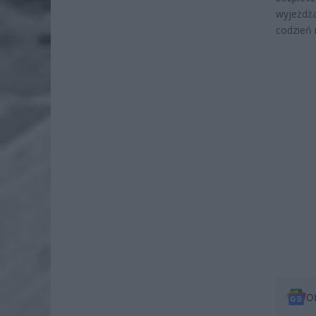
wyjeżdża
codzień 
O