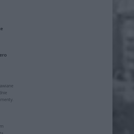
że
iero
tawiane
dnie
umenty.
om
gą