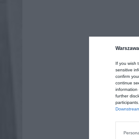
Warszawa 
Dod
If you wish 
sensitive in
confirm you
continue se
information 
further disc
participants
Downstream 
Persona