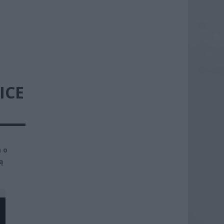
ICE
a o
ą