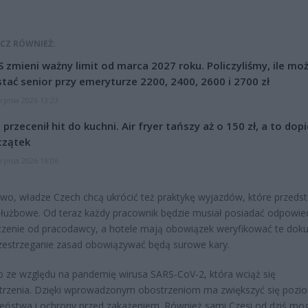
CZ RÓWNIEŻ:
 zmieni ważny limit od marca 2027 roku. Policzyliśmy, ile mo
tać senior przy emeryturze 2200, 2400, 2600 i 2700 zł
erpnia 2026 13:23
l przecenił hit do kuchni. Air fryer tańszy aż o 150 zł, a to dop
czątek
erpnia 2026 16:06
o, władze Czech chcą ukrócić też praktykę wyjazdów, które przeds
służbowe. Od teraz każdy pracownik będzie musiał posiadać odpowie
zenie od pracodawcy, a hotele mają obowiązek weryfikować te dok
zestrzeganie zasad obowiązywać będą surowe kary.
 ze względu na pandemię wirusa SARS-CoV-2, która wciąż się
trzenia. Dzięki wprowadzonym obostrzeniom ma zwiększyć się pozi
eństwa i ochrony przed zakażeniem. Również sami Czesi od dziś mo