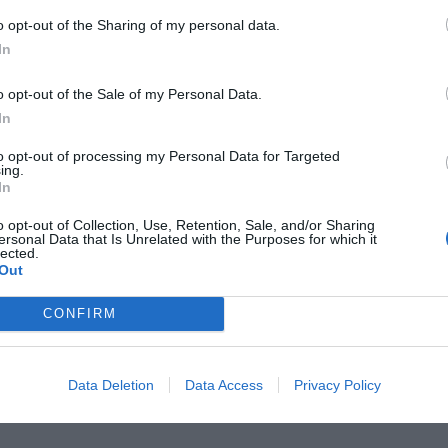
o opt-out of the Sharing of my personal data.
In
Czechach zdecydował, że wprowadzone zostaną ograniczenia związa
o opt-out of the Sale of my Personal Data.
i do kraju. Z piątku na sobotę weszła w życie decyzja o zakazie wja
In
zystkich podróżujących, którzy nie są niezbędni. W tym wypadku nie 
czenia również kraj pochodzenia podróżujących.
to opt-out of processing my Personal Data for Targeted
ing.
In
o opt-out of Collection, Use, Retention, Sale, and/or Sharing
ersonal Data that Is Unrelated with the Purposes for which it
lected.
Out
ad
CONFIRM
Data Deletion
Data Access
Privacy Policy