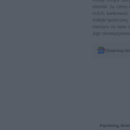
internet. Są czter
mZUS, bankowość el
Polityki Społeczne
miesiącu na dane d
jego obowiązywania
Obserwuj na
Psycholog, dzie