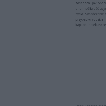
zasadach, jak obecn
ono możliwość uzys
życia. Świadczenie
przypadku rodzice
kapitału opiekuńcz
Osoby chcące złoż