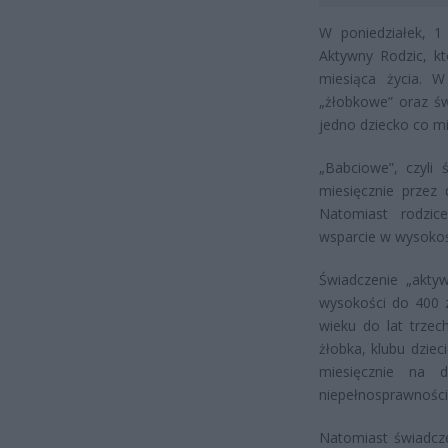
W poniedziałek, 1
Aktywny Rodzic, kt
miesiąca życia. 
„żłobkowe” oraz św
jedno dziecko co mi
„Babciowe”, czyli 
miesięcznie przez 
Natomiast rodzic
wsparcie w wysokośc
Świadczenie „akty
wysokości do 400 z
wieku do lat trzec
żłobka, klubu dzie
miesięcznie na 
niepełnosprawności
Natomiast świadcze