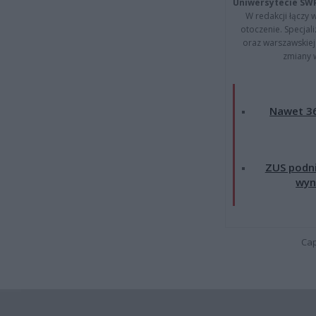
Uniwersytecie SW
W redakcji łączy 
otoczenie. Specja
oraz warszawskiej 
zmiany 
Nawet 36
ZUS podni
wyn
Cap