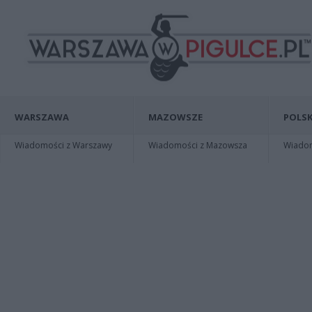
WARSZAWA
MAZOWSZE
POLSK
Wiadomości z Warszawy
Wiadomości z Mazowsza
Wiadomo