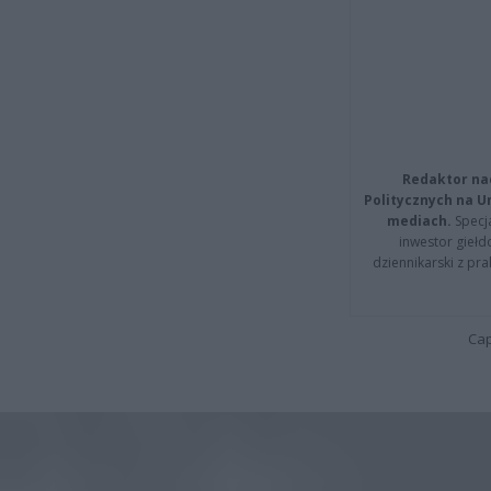
Redaktor na
Politycznych na 
mediach.
Specja
inwestor giełd
dziennikarski z pr
Cap