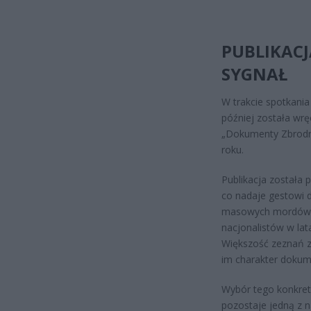
PUBLIKAC
SYGNAŁ
W trakcie spotkania
później została wr
„Dokumenty Zbrodni
roku.
Publikacja została
co nadaje gestowi 
masowych mordów na
nacjonalistów w la
Większość zeznań z
im charakter dokum
Wybór tego konkret
pozostaje jedną z n