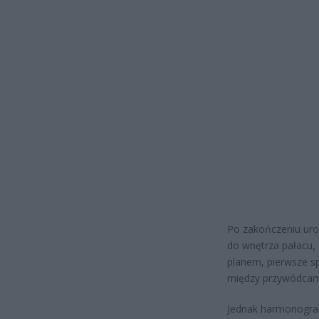
Po zakończeniu uroc
do wnętrza pałacu, 
planem, pierwsze s
między przywódcami
Jednak harmonogra