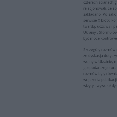
czterech ścianach g
relacjonowali, że sp
zakładano. Po zako
serwisie X krótki 
twardą, uczciwą i 
Ukrainy”. Sformuło
być może kontrower
Szczegóły rozmów ni
że dyskusja dotyczy
wojny w Ukrainie, 
gospodarczego oraz
rozmów były również
wręczenia publikacj
wizyty i wywołał dy