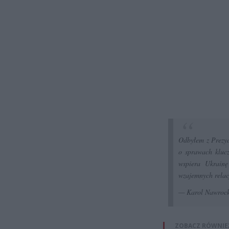
Odbyłem z Prezy
o sprawach klucz
wspiera Ukrainę
wzajemnych rela
— Karol Nawroc
ZOBACZ RÓWNIE