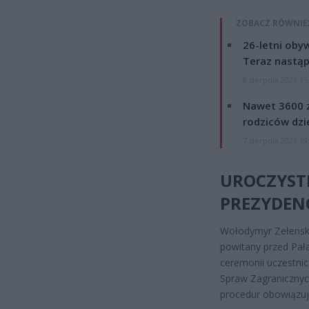
ZOBACZ RÓWNIE
26-letni obyw
Teraz nastąp
8 sierpnia 2026 15
Nawet 3600 z
rodziców dzie
7 sierpnia 2026 19
UROCZYST
PREZYDEN
Wołodymyr Zełenski
powitany przed Pał
ceremonii uczestnic
Spraw Zagranicznyc
procedur obowiązuj