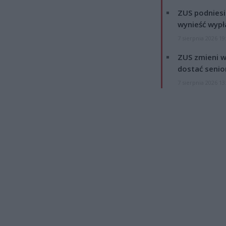
ZUS podniesie
wynieść wypł
7 sierpnia 2026 19
ZUS zmieni w
dostać senio
7 sierpnia 2026 13