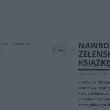
NAWROC
Szukaj w serwisie
Szukaj
ZEŁEN
KSIĄŻK
20 grudnia 2025 10:25
Prezydent Ukrainy
Warszawy na oficj
Karolem Nawrocki
zakładał harmono
szczegółowego ch