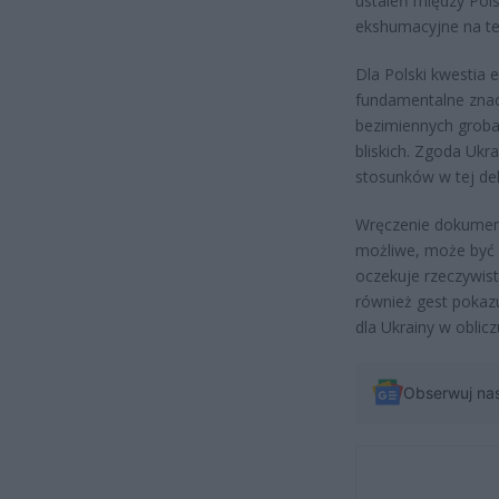
ustaleń między Pols
ekshumacyjne na ter
Dla Polski kwestia
fundamentalne zna
bezimiennych grobac
bliskich. Zgoda Uk
stosunków w tej del
Wręczenie dokument
możliwe, może być s
oczekuje rzeczywisty
również gest pokaz
dla Ukrainy w oblicz
Obserwuj na