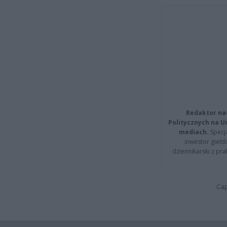
Redaktor na
Politycznych na 
mediach.
Specja
inwestor giełd
dziennikarski z pr
Cap