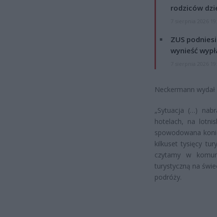
rodziców dzie
7 sierpnia 2026 19
ZUS podniesie
wynieść wypł
7 sierpnia 2026 19
Neckermann wydał w
„Sytuacja (…) nabr
hotelach, na lotni
spowodowana koniecz
kilkuset tysięcy t
czytamy w komun
turystyczną na świ
podróży.