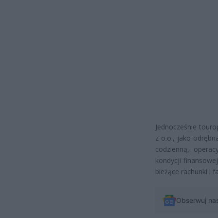
Jednocześnie touro
z o.o., jako odręb
codzienną, operacy
kondycji finansowej
bieżące rachunki i f
Obserwuj na