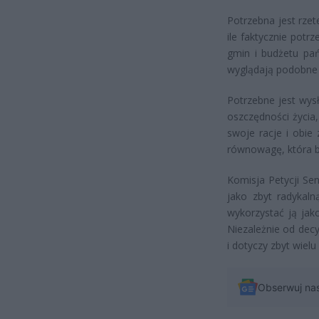
Potrzebna jest rzet
ile faktycznie potr
gmin i budżetu pań
wyglądają podobne 
Potrzebne jest wysł
oszczędności życia
swoje racje i obie
równowagę, która bę
Komisja Petycji Se
jako zbyt radykaln
wykorzystać ją jak
Niezależnie od decy
i dotyczy zbyt wiel
Obserwuj na