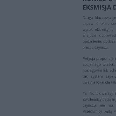
EKSMISJA
Druga kluczowa pr
zapewnić lokalu soc
wyrok eksmisyjny 
znajdzie odpowied
opóźnienia, podcza
płacąc czynszu.
Petycja proponuje 
socjalnego właścic
noclegowni lub sch
taki system zapew
uwalnia lokal dla w
To kontrowersyjn
Zwolennicy będą arg
czynszu, nie ma 
Przeciwnicy będą 