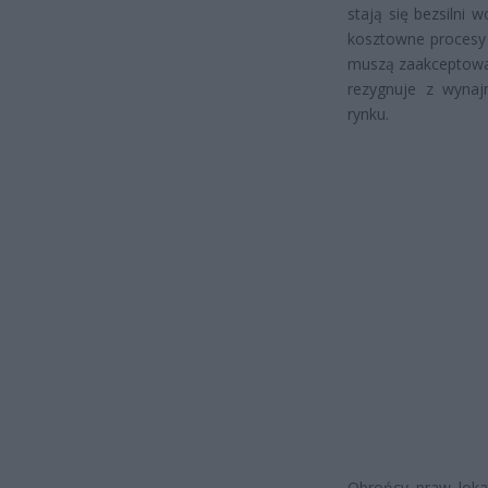
stają się bezsilni 
kosztowne procesy s
muszą zaakceptować 
rezygnuje z wynaj
rynku.
Obrońcy praw lokat