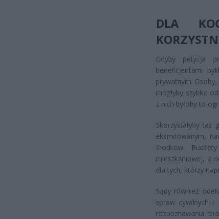
DLA KO
KORZYSTN
Gdyby petycja p
beneficjentami byl
prywatnym. Osoby, 
mogłyby szybko odz
z nich byłoby to og
Skorzystałyby też 
eksmitowanym, nawe
środków. Budżet
mieszkaniowej, a n
dla tych, którzy nap
Sądy również odetc
spraw cywilnych i
rozpoznawania ora