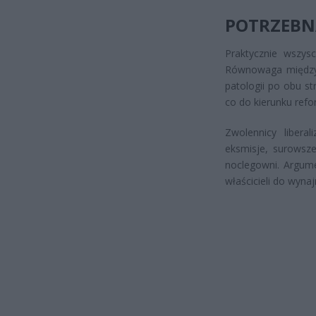
POTRZEBNA
Praktycznie wszys
Równowaga między p
patologii po obu s
co do kierunku refo
Zwolennicy libera
eksmisje, surowsze
noclegowni. Argume
właścicieli do wyna