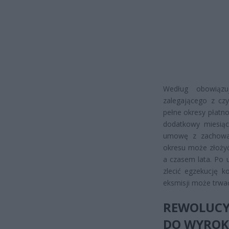
Według obowiązuj
zalegającego z czy
pełne okresy płatn
dodatkowy miesią
umowę z zachowan
okresu może złożyć
a czasem lata. Po 
zlecić egzekucję k
eksmisji może trwać
REWOLUCY
DO WYRO