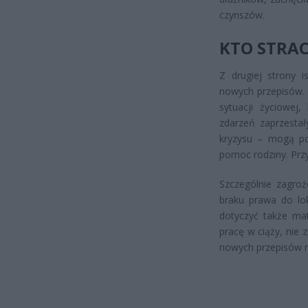
czynszów.
KTO STRA
Z drugiej strony 
nowych przepisów. 
sytuacji życiowej
zdarzeń zaprzestał
kryzysu – mogą po
pomoc rodziny. Przy
Szczególnie zagro
braku prawa do lok
dotyczyć także mat
pracę w ciąży, nie 
nowych przepisów m