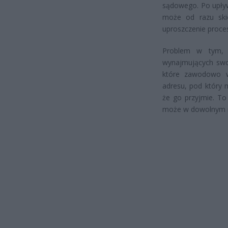
sądowego. Po upły
może od razu ski
uproszczenie proce
Problem w tym, ż
wynajmujących swoj
które zawodowo w
adresu, pod który 
że go przyjmie. To 
może w dowolnym mo