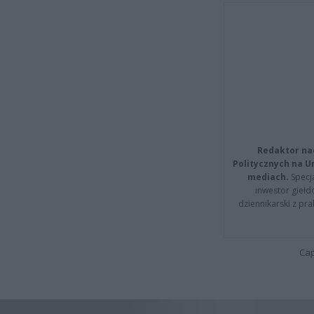
Redaktor na
Politycznych na 
mediach.
Specja
inwestor giełd
dziennikarski z pr
Cap