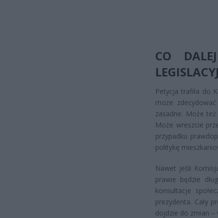
CO DALE
LEGISLACY
Petycja trafiła do 
może zdecydować o
zasadne. Może też 
Może wreszcie prze
przypadku prawdop
politykę mieszkanio
Nawet jeśli Komisj
prawie będzie dłu
konsultacje społe
prezydenta. Cały p
dojdzie do zmian – 