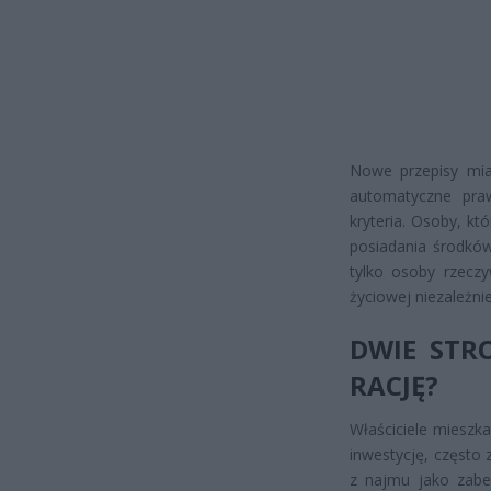
Nowe przepisy miał
automatyczne praw
kryteria. Osoby, kt
posiadania środkó
tylko osoby rzeczy
życiowej niezależnie
DWIE STR
RACJĘ?
Właściciele mieszk
inwestycję, często 
z najmu jako zabe