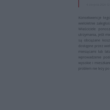
4 sierpnia 2026 12
Konsekwencje tego 
wieloletnie zaległo
Właściciele ponos
utrzymania, jeśli m
są obciążane koszt
dostępne przez wiel
miesiącami lub la
wprowadzenie podat
wysokie i mieszkan
problem nie leży po