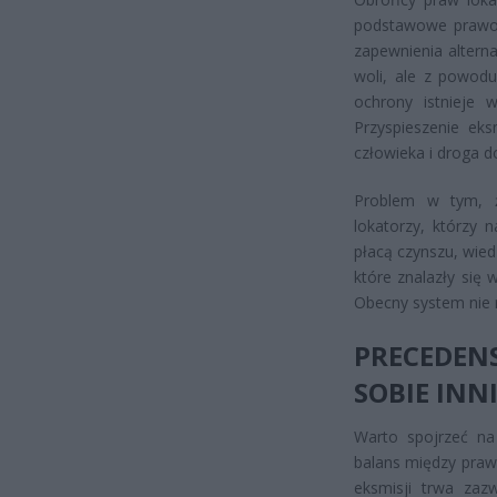
podstawowe prawo 
zapewnienia alterna
woli, ale z powodu
ochrony istnieje 
Przyspieszenie eks
człowieka i droga d
Problem w tym, że
lokatorzy, którzy 
płacą czynszu, wied
które znalazły się
Obecny system nie 
PRECEDEN
SOBIE INN
Warto spojrzeć na
balans między praw
eksmisji trwa zaz