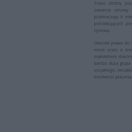
Trzeci istotny p
zawarcia umowy n
przekraczają 6 mie
potrzebujących po
życiową.
Obecnie prawo do l
może orzec o brak
małoletnimi dziećm
bardzo duża grupa 
socjalnego, niezale
możliwość płacenia