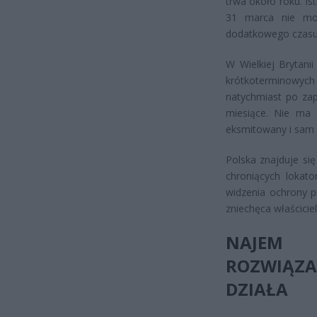
trwa około roku. Is
31 marca nie moż
dodatkowego czasu
W Wielkiej Brytani
krótkoterminowyc
natychmiast po zap
miesiące. Nie ma 
eksmitowany i sam 
Polska znajduje si
chroniących lokat
widzenia ochrony p
zniechęca właścici
NAJEM O
ROZWIĄZA
DZIAŁA