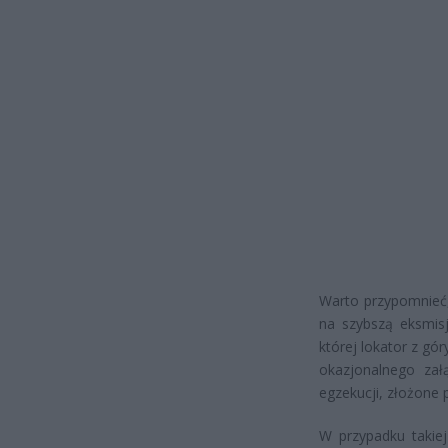
Warto przypomnieć,
na szybszą eksmis
której lokator z g
okazjonalnego zał
egzekucji, złożone 
W przypadku takie