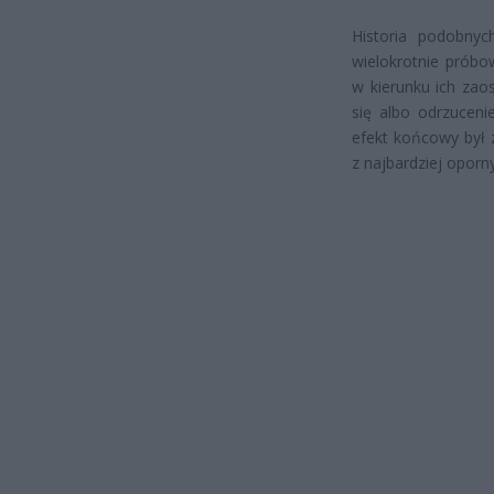
Historia podobnyc
wielokrotnie próbo
w kierunku ich zaos
się albo odrzuceni
efekt końcowy był 
z najbardziej opor