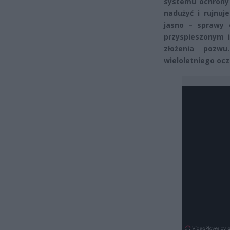
systemu ochrony 
nadużyć i rujnuj
jasno – sprawy 
przyspieszonym 
złożenia pozw
wieloletniego ocz