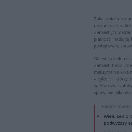
Taka zmiana oznacz
czekać rok lub dłuż
Zamiast gromadzić 
płatności nadejdą 
postępowań, sprawy
Dla właścicieli mi
Zamiast tracić dzie
maksymalnie kilka m
– tylko ci, którzy
sądów oznaczałoby 
spraw, nie tylko ek
ZOBACZ RÓWNIE
Wielu senior
podwyższy e
4 sierpnia 2026 12