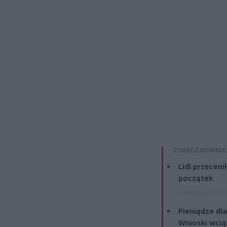
ZOBACZ RÓWNIE
Lidl przeceni
początek
4 sierpnia 2026 16
Pieniądze dla
Wnioski wcią