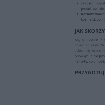
Jakość:
Tołpa®
produktów, idea
Różnorodność
kosmetyk do ind
JAK SKORZY
Aby skorzystać z 
dniach od 24 do 26
zaleca się wcześni
obowiązuje dla pos
na kartę, co umożl
PRZYGOTUJ 