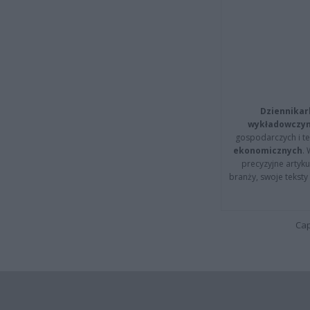
Dziennikar
wykładowczyn
gospodarczych i t
ekonomicznych
.
precyzyjne artyku
branży, swoje tekst
Cap