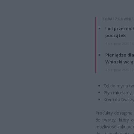
ZOBACZ RÓWNIE
Lidl przeceni
początek
4 sierpnia 2026 16
Pieniądze dla
Wnioski wcią
4 sierpnia 2026 12
Żel do mycia tw
Płyn micelarny,
Krem do twarzy
Produkty dostępne 
do twarzy, który 
możliwość zakupu d
do zaopatrzenia 