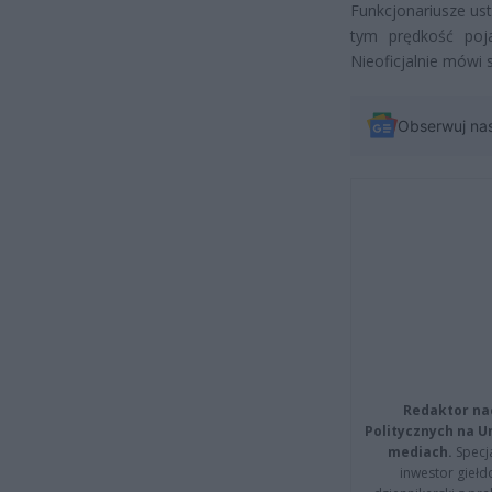
Funkcjonariusze ust
tym prędkość poja
Nieoficjalnie mówi 
Obserwuj na
Redaktor na
Politycznych na 
mediach.
Specja
inwestor giełd