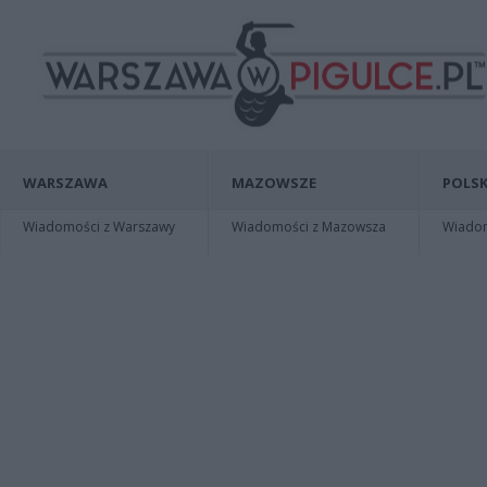
WARSZAWA
MAZOWSZE
POLSK
Wiadomości z Warszawy
Wiadomości z Mazowsza
Wiadomo