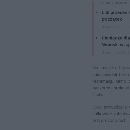
ZOBACZ RÓWNIE
Lidl przeceni
początek
4 sierpnia 2026 16
Pieniądze dla
Wnioski wcią
4 sierpnia 2026 12
Na miejscu błyska
zabezpieczyli teren
reanimacji. Mimo p
nadzorem prokurato
ślady.
Ulica prowadząca 
całkowicie zabloko
przywrócono ruch.