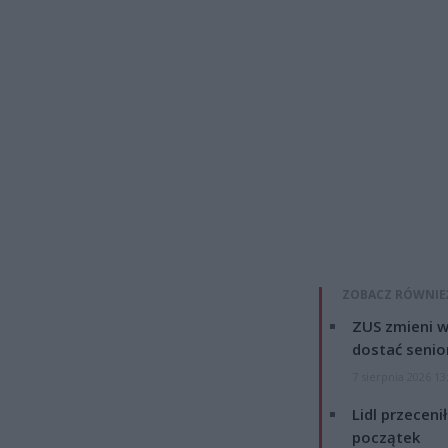
ZOBACZ RÓWNIE
ZUS zmieni w
dostać senio
7 sierpnia 2026 13
Lidl przeceni
początek