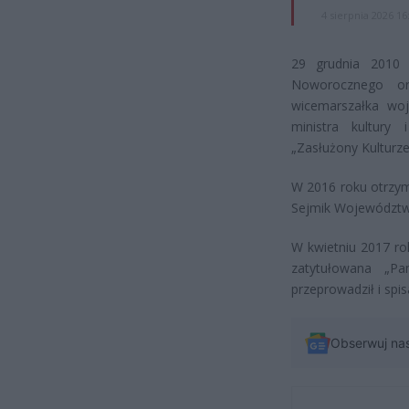
4 sierpnia 2026 16
29 grudnia 2010
Noworocznego or
wicemarszałka wo
ministra kultury
„Zasłużony Kulturze 
W 2016 roku otrzym
Sejmik Województw
W kwietniu 2017 ro
zatytułowana „Pa
przeprowadził i spis
Obserwuj na