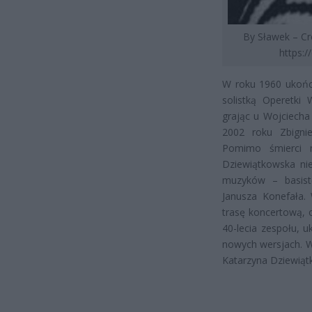
By Sławek – Cr
https:
W roku 1960 ukońc
solistką Operetki
grając u Wojciecha
2002 roku Zbignie
Pomimo śmierci m
Dziewiątkowska ni
muzyków – basist
Janusza Konefała.
trasę koncertową, o
40-lecia zespołu, 
nowych wersjach. W 
Katarzyna Dziewiąt