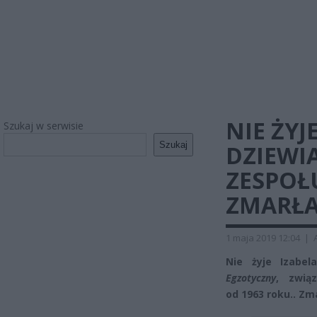
NIE ŻYJ
Szukaj w serwisie
Szukaj
DZIEWI
ZESPOŁ
ZMARŁA
1 maja 2019 12:04
|
Nie żyje Izabel
Egzotyczny
, zwią
od 1963 roku.. Zma