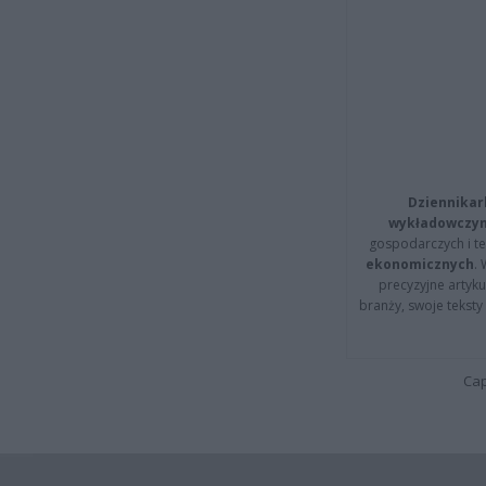
Dziennikar
wykładowczyn
gospodarczych i t
ekonomicznych
.
precyzyjne artyku
branży, swoje tekst
Cap