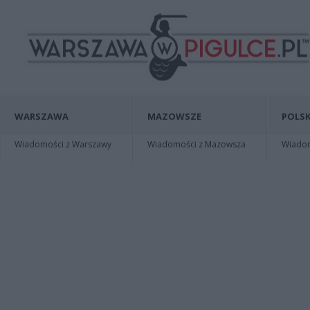
WARSZAWA
MAZOWSZE
POLSK
Wiadomości z Warszawy
Wiadomości z Mazowsza
Wiadomo