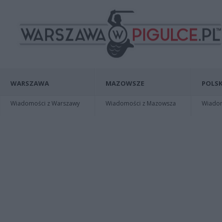
WARSZAWA
MAZOWSZE
POLSK
Wiadomości z Warszawy
Wiadomości z Mazowsza
Wiadomo