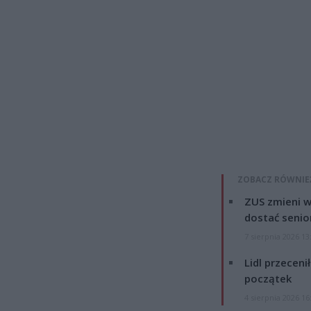
ZOBACZ RÓWNIE
ZUS zmieni w
dostać senio
7 sierpnia 2026 13
Lidl przeceni
początek
4 sierpnia 2026 16