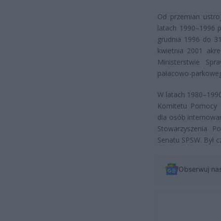
Od przemian ustroj
latach 1990–1996 p
grudnia 1996 do 3
kwietnia 2001 akr
Ministerstwie Sp
pałacowo-parkoweg
W latach 1980–1990
Komitetu Pomocy 
dla osób internowa
Stowarzyszenia Po
Senatu SPSW. Był c
Obserwuj na