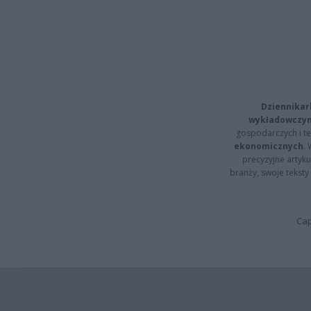
Dziennikar
wykładowczyn
gospodarczych i t
ekonomicznych
.
precyzyjne artyku
branży, swoje tekst
Cap