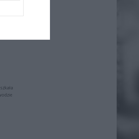
eszkała
wodzie