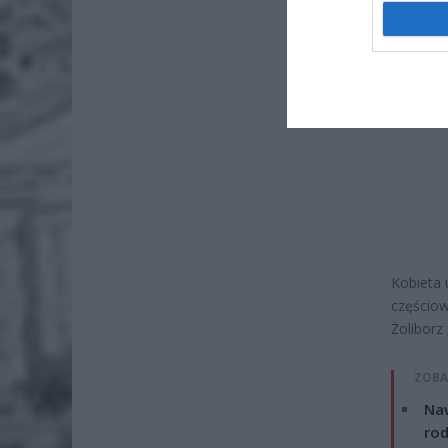
Kobieta 
częściow
Żoliborz
ZOBA
Naw
rod