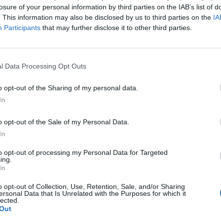
losure of your personal information by third parties on the IAB’s list of
. This information may also be disclosed by us to third parties on the
IA
Participants
that may further disclose it to other third parties.
l Data Processing Opt Outs
o opt-out of the Sharing of my personal data.
In
o opt-out of the Sale of my Personal Data.
In
Fot. Warszawa w Pigułce
to opt-out of processing my Personal Data for Targeted
ing.
In
nformacja napłynęła z ambasady RP w Londynie. W wieku 93 lat w
 16 czerwca zmarła Jacka Wojtecka, jedna z ostatnich uczestniczek
o opt-out of Collection, Use, Retention, Sale, and/or Sharing
ia.
ersonal Data that Is Unrelated with the Purposes for which it
lected.
Out