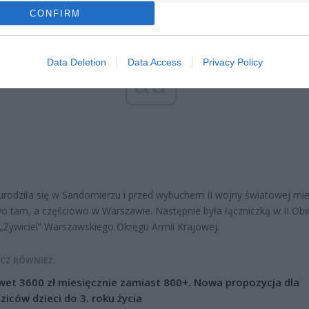
CONFIRM
Data Deletion
Data Access
Privacy Policy
ad
urodziła się w Sandomierzu i przed wybuchem II wojny światowej mi
o tam, a częściowo w Warszawie. Następnie była łączniczką w II Ob
 „Żywiciel” Warszawskiego Okręgu Armii Krajowej.
CZ RÓWNIEŻ:
et 3600 zł miesięcznie zamiast 800+. Nowa propozycja dla
ziców dzieci do 3. roku życia