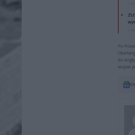
7 si
ZUS
wyn
7 si
Po Powst
Oberlang
do Angli
wojnie p
O