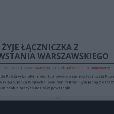
 ŻYJE ŁĄCZNICZKA Z
WSTANIA WARSZAWSKIEGO
a 2022 10:13
|
Autor:
Katarzyna Bąk
|
Aktualności
|
Brak komentarzy
a Polski w Londynie poinformowała o śmierci łączniczki Pow
skiego, Jacka Wojtecka, pseudonim Irma. Była jedną z ostat
h m osób biorących udział w powstaniu.
REKLAMA