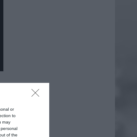
daj
sonal or
ection to
ou may
 personal
out of the