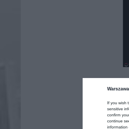
Warszawa 
Dod
If you wish 
sensitive in
confirm you
continue se
information 