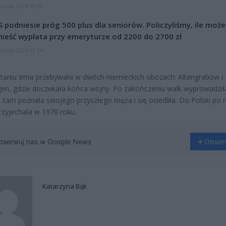
erpnia 2026 19:29
 podniesie próg 500 plus dla seniorów. Policzyliśmy, ile może
ieść wypłata przy emeryturze od 2200 do 2700 zł
erpnia 2026 19:14
aniu Irma przebywała w dwóch niemieckich obozach: Altengrabow i
en, gdzie doczekała końca wojny. Po zakończeniu walk wyprowadziła
i, tam poznała swojego przyszłego męża i się osiedliła. Do Polski po 
rzyjechała w 1970 roku.
bserwuj nas w Google News
Obser
Katarzyna Bąk