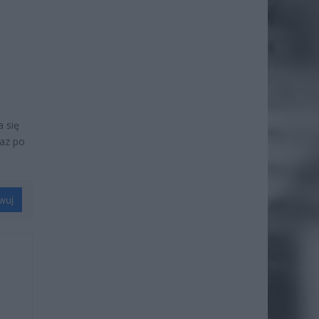
 się
raz po
wuj