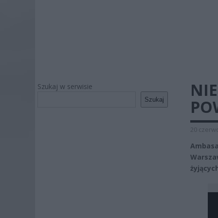
NIE
Szukaj w serwisie
Szukaj
PO
20 czerwc
Ambasad
Warszaw
żyjącyc