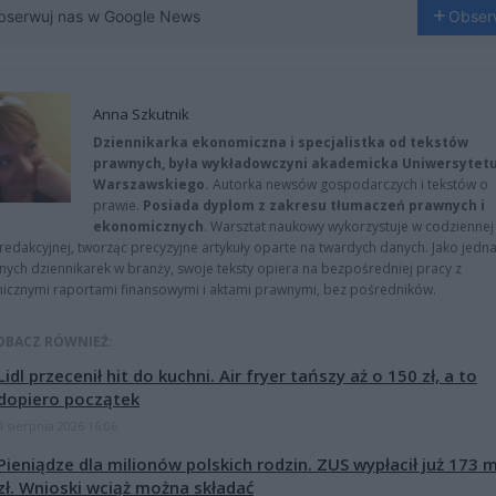
bserwuj nas w Google News
Obser
Anna Szkutnik
Dziennikarka ekonomiczna i specjalistka od tekstów
prawnych, była wykładowczyni akademicka Uniwersytet
Warszawskiego.
Autorka newsów gospodarczych i tekstów o
prawie.
Posiada dyplom z zakresu tłumaczeń prawnych i
ekonomicznych
. Warsztat naukowy wykorzystuje w codziennej
redakcyjnej, tworząc precyzyjne artykuły oparte na twardych danych. Jako jedna
znych dziennikarek w branży, swoje teksty opiera na bezpośredniej pracy z
nicznymi raportami finansowymi i aktami prawnymi, bez pośredników.
OBACZ RÓWNIEŻ:
Lidl przecenił hit do kuchni. Air fryer tańszy aż o 150 zł, a to
dopiero początek
4 sierpnia 2026 16:06
Pieniądze dla milionów polskich rodzin. ZUS wypłacił już 173 
zł. Wnioski wciąż można składać