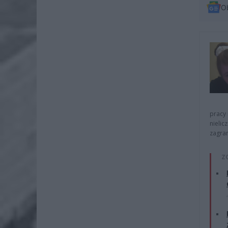
O
pracy 
nielic
zagra
Z