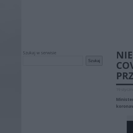
NIE
Szukaj w serwisie
Szukaj
COV
PR
19 styczn
Minist
koronaw