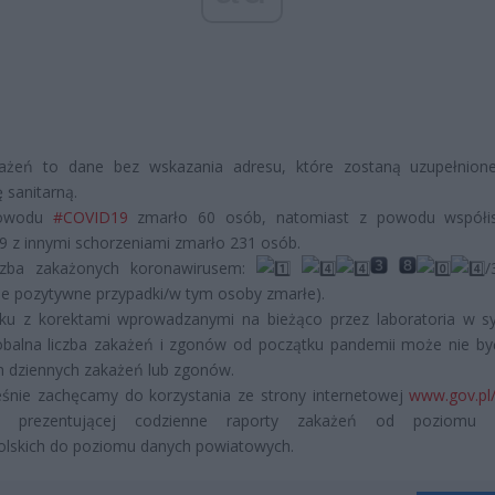
ażeń to dane bez wskazania adresu, które zostaną uzupełnion
ę sanitarną.
owodu
#COVID19
zmarło 60 osób, natomiast z powodu współist
 z innymi schorzeniami zmarło 231 osób.
zba zakażonych koronawirusem:
/
ie pozytywne przypadki/w tym osoby zmarłe).
ku z korektami wprowadzanymi na bieżąco przez laboratoria w s
obalna liczba zakażeń i zgonów od początku pandemii może nie b
h dziennych zakażeń lub zgonów.
śnie zachęcamy do korzystania ze strony internetowej
www.gov.pl/
, prezentującej codzienne raporty zakażeń od poziomu 
olskich do poziomu danych powiatowych.