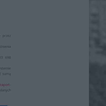
e przez
nienia
33 698
ystemie
yć sumą
raport-
danych