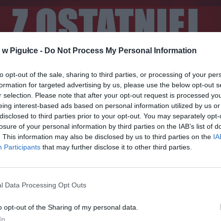
w Pigułce -
Do Not Process My Personal Information
to opt-out of the sale, sharing to third parties, or processing of your per
formation for targeted advertising by us, please use the below opt-out s
r selection. Please note that after your opt-out request is processed y
eing interest-based ads based on personal information utilized by us or
disclosed to third parties prior to your opt-out. You may separately opt-
losure of your personal information by third parties on the IAB’s list of
. This information may also be disclosed by us to third parties on the
IA
Fot. Warszawa w Pigułce
Participants
that may further disclose it to other third parties.
835 nowych i potwierdzonych przypadków zakażenia koronawir
ztw:
l Data Processing Opt Outs
kiego (683),
o-pomorskiego (438),
o opt-out of the Sharing of my personal data.
lskiego (413),
In
ego (411),