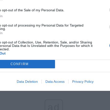
iopomorskiego (392),
o opt-out of the Sale of my Personal Data.
 (368),
In
ko-mazurskiego (354),
skiego (311),
to opt-out of processing my Personal Data for Targeted
o (275),
ing.
In
go (266),
kiego (234),
o opt-out of Collection, Use, Retention, Sale, and/or Sharing
ckiego (188),
ersonal Data that Is Unrelated with the Purposes for which it
lected.
ego (126),
Out
go (95),
go (85),
CONFIRM
zyskiego (77).
Data Deletion
Data Access
Privacy Policy
ad