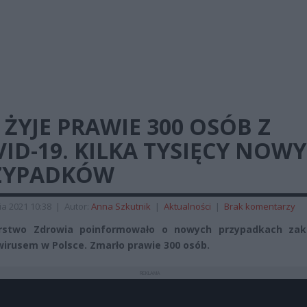
 ŻYJE PRAWIE 300 OSÓB Z
ID-19. KILKA TYSIĘCY NOW
ZYPADKÓW
ia 2021 10:38
|
Autor:
Anna Szkutnik
|
Aktualności
|
Brak komentarzy
erstwo Zdrowia poinformowało o nowych przypadkach zak
irusem w Polsce. Zmarło prawie 300 osób.
REKLAMA