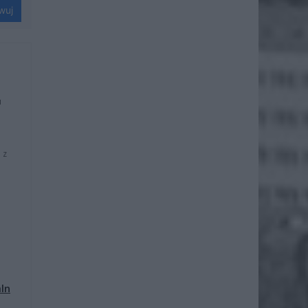
wuj
u
 z
mln