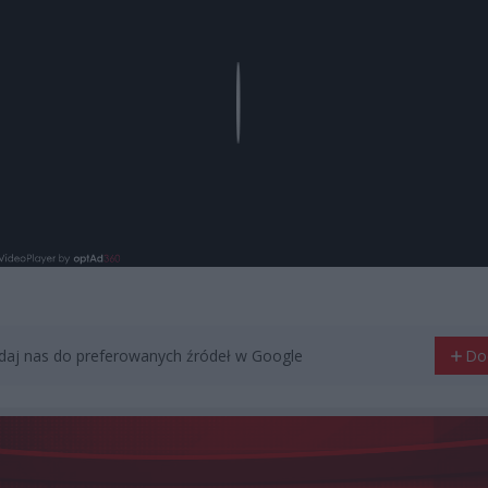
Play
aj nas do preferowanych źródeł w Google
Do