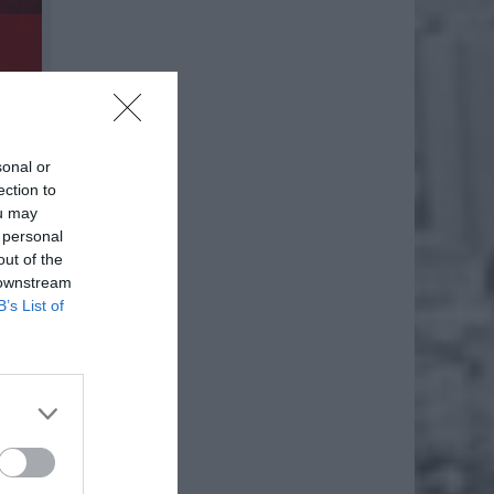
sonal or
ection to
ou may
 personal
out of the
 downstream
B’s List of
usem z