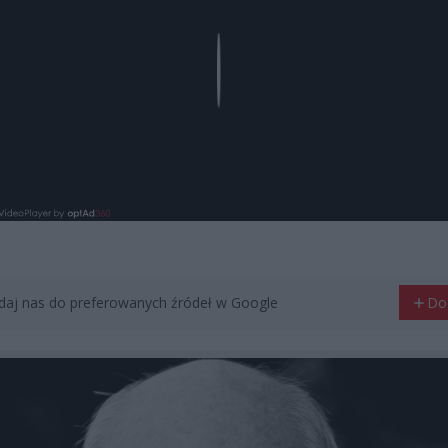
Play
aj nas do preferowanych źródeł w Google
Do