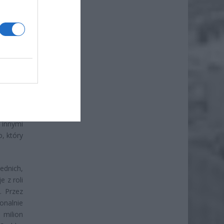
iero
ł.
 innymi
, który
ednich,
 z roli
. Przez
onalnie
 milion