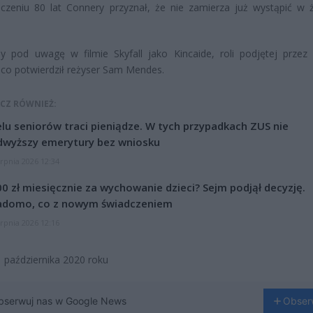
czeniu 80 lat Connery przyznał, że nie zamierza już wystąpić w
y pod uwagę w filmie Skyfall jako Kincaide, roli podjętej przez 
 co potwierdził reżyser Sam Mendes.
CZ RÓWNIEŻ:
lu seniorów traci pieniądze. W tych przypadkach ZUS nie
dwyższy emerytury bez wniosku
erpnia 2026 12:34
0 zł miesięcznie za wychowanie dzieci? Sejm podjął decyzję.
adomo, co z nowym świadczeniem
erpnia 2026 12:16
 października 2020 roku
bserwuj nas w Google News
Obser