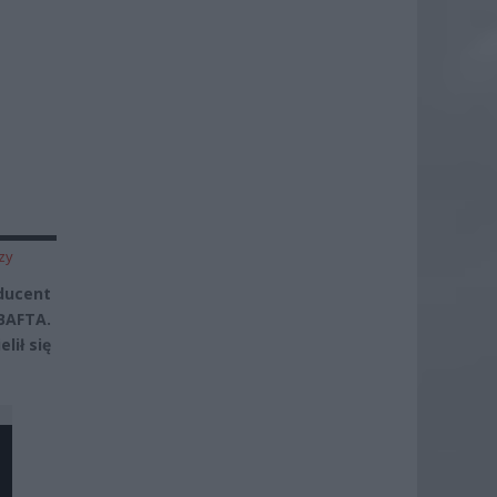
zy
ducent
 BAFTA
.
lił się