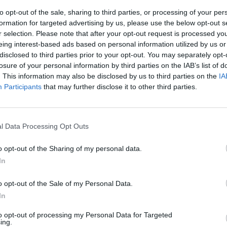
e lat 50. zajął się aktorstwem. Mimo braku talentu tanecznego, zagra
to opt-out of the sale, sharing to third parties, or processing of your per
ę w musicalu South Pacific. W środowisku teatralnym spotkał wiel
formation for targeted advertising by us, please use the below opt-out s
ych, wykształconych. Chcąc dorównać nowo poznanym, zaczął dużo 
r selection. Please note that after your opt-out request is processed y
dział 18 miesięcy w bibliotece publicznej, czytając klasyków[po
eing interest-based ads based on personal information utilized by us or
 Później zmienił imię na Sean.
disclosed to third parties prior to your opt-out. You may separately opt-
losure of your personal information by third parties on the IAB’s list of
. This information may also be disclosed by us to third parties on the
IA
Participants
that may further disclose it to other third parties.
l Data Processing Opt Outs
ad
o opt-out of the Sharing of my personal data.
In
o opt-out of the Sale of my Personal Data.
In
to opt-out of processing my Personal Data for Targeted
ing.