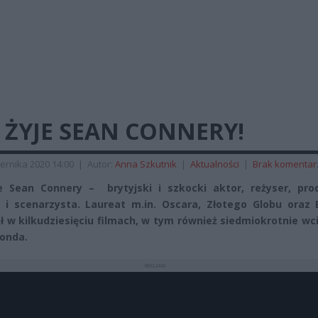
 ŻYJE SEAN CONNERY!
ernika 2020 14:00
|
Autor:
Anna Szkutnik
|
Aktualności
|
Brak komentar
e Sean Connery – brytyjski i szkocki aktor, reżyser, pro
 i scenarzysta. Laureat m.in. Oscara, Złotego Globu oraz
ł w kilkudziesięciu filmach, w tym również siedmiokrotnie wcie
Bonda.
REKLAMA