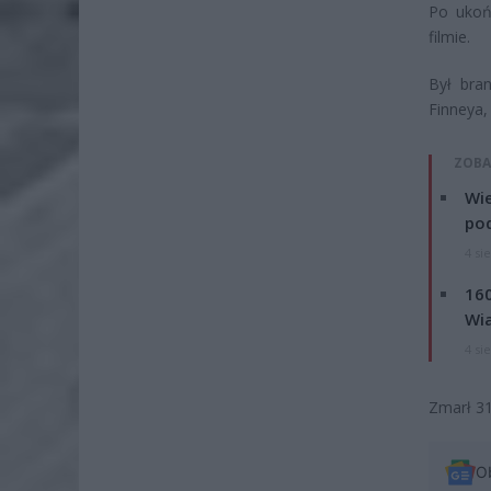
Po ukoń
filmie.
Był bran
Finneya,
ZOBA
Wie
po
4 si
160
Wi
4 si
Zmarł 31
O