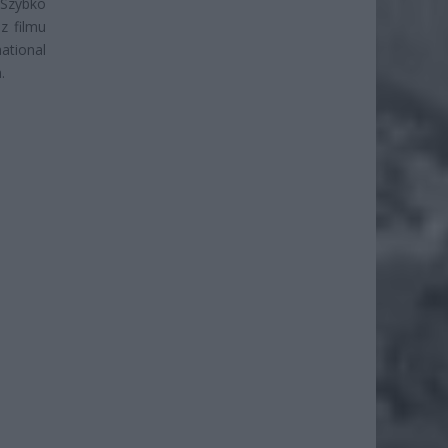
 Szybko
z filmu
ational
.