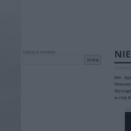
NIE
Szukaj w serwisie
Szukaj
31 paździ
Nie żyj
filmowy
Wystąpi
w rolę 