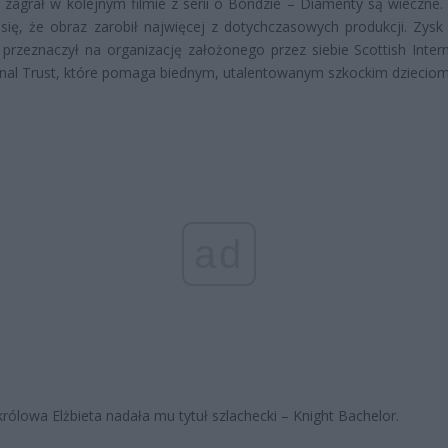
 zagrał w kolejnym filmie z serii o Bondzie – Diamenty są wieczne.
się, że obraz zarobił najwięcej z dotychczasowych produkcji. Zysk 
przeznaczył na organizację założonego przez siebie Scottish Intern
nal Trust, które pomaga biednym, utalentowanym szkockim dzieciom
ad
rólowa Elżbieta nadała mu tytuł szlachecki – Knight Bachelor.