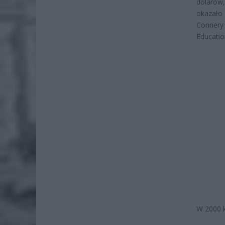
dolarów,
okazało 
Connery 
Educatio
W 2000 k