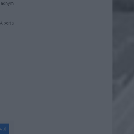
 żadnym
Alberta
wuj