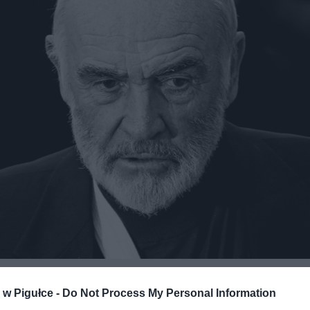
uart Crawford, CC BY-SA 3.0, https://commons.wikimedia.org/w/index
curid=10508054
w Pigułce -
Do Not Process My Personal Information