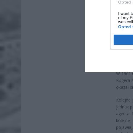
Opted 
ZOBA
I want t
Lid
of my P
was col
po
Opted 
4 si
Pie
Wni
4 si
W 1961 C
Rogera M
okazał s
Kolejne
jednak p
agenta 
kolejne
pojawia