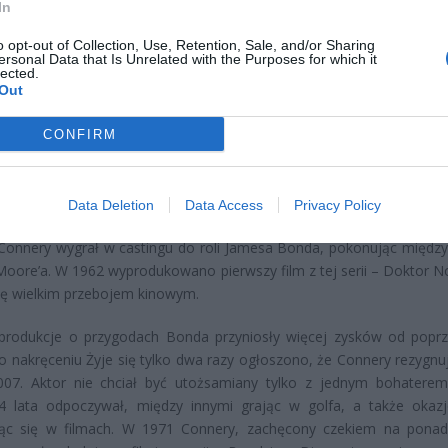
In
CZ RÓWNIEŻ:
o opt-out of Collection, Use, Retention, Sale, and/or Sharing
l przecenił hit do kuchni. Air fryer tańszy aż o 150 zł, a to dop
ersonal Data that Is Unrelated with the Purposes for which it
lected.
czątek
Out
erpnia 2026 16:06
CONFIRM
niądze dla milionów polskich rodzin. ZUS wypłacił już 173 mln z
oski wciąż można składać
erpnia 2026 12:56
Data Deletion
Data Access
Privacy Policy
onnery wygrał w castingu do roli Jamesa Bonda, pokonując między
oore’a. W 1962 wyprodukowano pierwszy film z tej serii – Doktor No
ię wielkim przebojem kinowym.
 produkcje o przygodach Bonda przyniosły więcej zysków od poprz
o nakręceniu Żyje się tylko dwa razy ogłoszono, że Connery rezygnuje
007. Aktor nie chciał być utożsamiany tylko z jednym bohaterem
 4 lata odpoczywał, między innymi grając w golfa, a także okazj
jąc się w filmach. W 1971 Connery, zachęcony czekiem na ponad