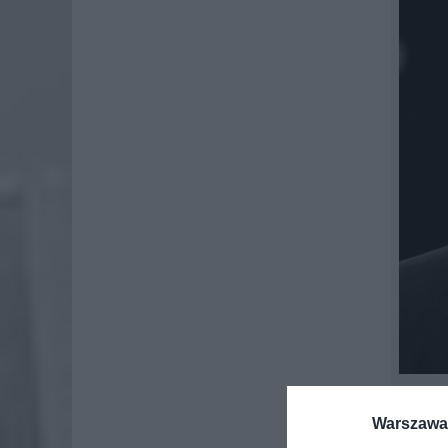
By St
Warszawa 