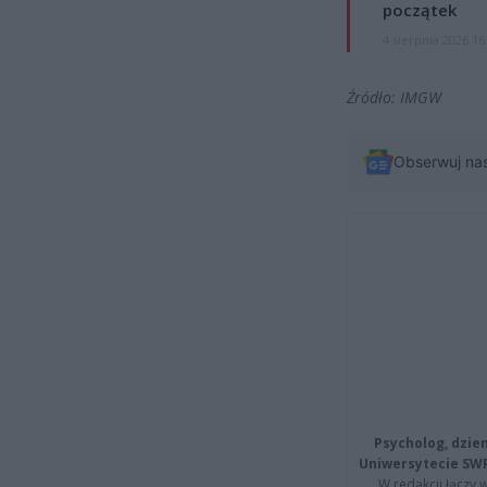
początek
4 sierpnia 2026 16
Źródło: IMGW
Obserwuj na
Psycholog, dzie
Uniwersytecie SW
W redakcji łączy 