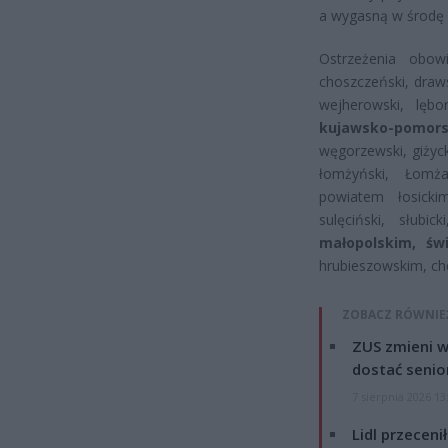
a wygasną w środę 
Ostrzeżenia obo
choszczeński, draws
wejherowski, lębo
kujawsko-pomor
węgorzewski, giżycki,
łomżyński, Łomż
powiatem łosick
sulęciński, słubic
małopolskim,
św
hrubieszowskim, ch
ZOBACZ RÓWNIE
ZUS zmieni w
dostać senio
7 sierpnia 2026 13
Lidl przeceni