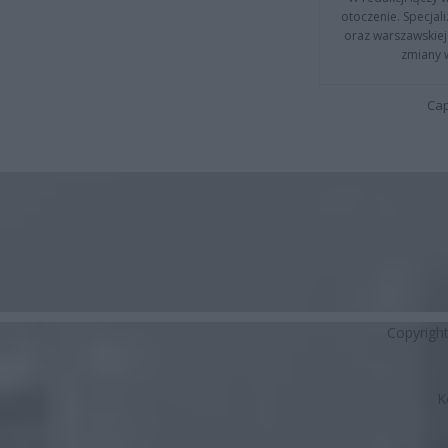
otoczenie. Specja
oraz warszawskiej 
zmiany 
Cap
Copyrigh
K