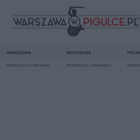
WARSZAWA
MAZOWSZE
POLSK
Wiadomości z Warszawy
Wiadomości z Mazowsza
Wiadomo