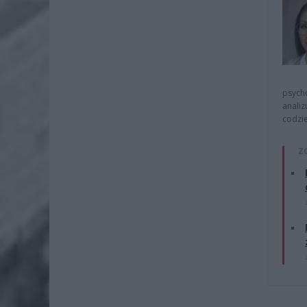
psycho
analiz
codzie
Z