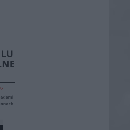
ELU
LNE
zy
opadami
ionach