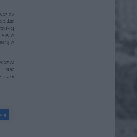
mocy do
ie dziś
zyskiej
14:00 w
gasną w
wództw:
) oraz
nie może
wuj