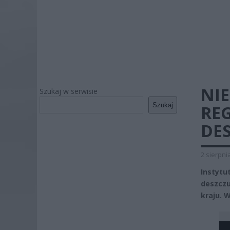
NI
Szukaj w serwisie
Szukaj
REG
DE
2 sierpni
Instytu
deszczu
kraju. 