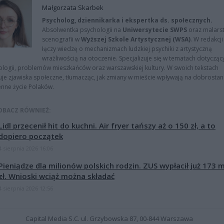
Małgorzata Skarbek
Psycholog, dziennikarka i ekspertka ds. społecznych.
Absolwentka psychologii na
Uniwersytecie SWPS
oraz malarst
scenografii w
Wyższej Szkole Artystycznej (WSA)
. W redakcji
łączy wiedzę o mechanizmach ludzkiej psychiki z artystyczną
wrażliwością na otoczenie. Specjalizuje się w tematach dotycząc
logii, problemów mieszkańców oraz warszawskiej kultury. W swoich tekstach
uje zjawiska społeczne, tłumacząc, jak zmiany w mieście wpływają na dobrostan 
nne życie Polaków.
OBACZ RÓWNIEŻ:
Lidl przecenił hit do kuchni. Air fryer tańszy aż o 150 zł, a to
dopiero początek
4 sierpnia 2026 16:06
Pieniądze dla milionów polskich rodzin. ZUS wypłacił już 173 
zł. Wnioski wciąż można składać
4 sierpnia 2026 12:56
Capital Media S.C. ul. Grzybowska 87, 00-844 Warszawa