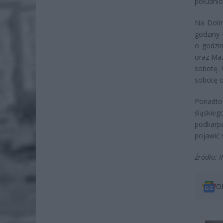
południ
Na Doln
godziny 
o godzin
oraz Maz
sobotę.
sobotę o
Ponadto 
śląskie
podkarpa
pojawić 
Źródło:
O