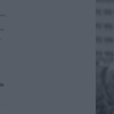
wa i
ych
i
mln