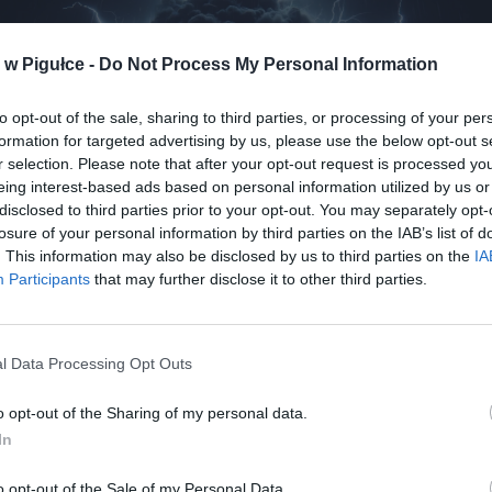
w Pigułce -
Do Not Process My Personal Information
to opt-out of the sale, sharing to third parties, or processing of your per
formation for targeted advertising by us, please use the below opt-out s
r selection. Please note that after your opt-out request is processed y
eing interest-based ads based on personal information utilized by us or
disclosed to third parties prior to your opt-out. You may separately opt-
losure of your personal information by third parties on the IAB’s list of
. This information may also be disclosed by us to third parties on the
IA
Participants
that may further disclose it to other third parties.
braz zaprojektowany przez Warszawa w Pigułce wygenerowany w DAL
nia drugiego stopnia przed silnym deszczem oraz burzami wydane 
l Data Processing Opt Outs
ewództw:
lubuskiego
(południowe powiaty),
wielkopolskiego
(p
ki, wolsztyński, leszczyński, Leszno, kościański) oraz
dolnośl
o opt-out of the Sharing of my personal data.
 zachodnie oraz północno-zachodnie). Podano również, że lokalnie
In
ionach pojawić się grad. Alerty będą w mocy do godziny 1:00 w sobot
o opt-out of the Sale of my Personal Data.