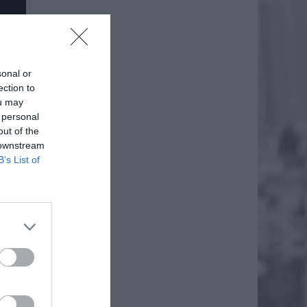
sonal or
ection to
ou may
 personal
out of the
 downstream
B’s List of
L·E 3.
zostały
owiaty:
ąskiego
 może w
ę.