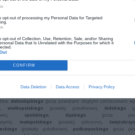
In
to opt-out of processing my Personal Data for Targeted
ing.
In
o opt-out of Collection, Use, Retention, Sale, and/or Sharing
ad
ersonal Data that Is Unrelated with the Purposes for which it
lected.
Out
CONFIRM
Data Deletion
Data Access
Privacy Policy
ostrzeżenia pierwszego stopnia przed burzami oraz silnym deszczem 
dztw:
dolnośląskiego
(poza powiatami objętymi ostrzeżeniami w
a,),
wielkopolskiego
(powiaty południowe),
łódzkiego
(po
dniowe),
opolskiego
,
śląskiego
(poza powia
iowymi),
małopolskiego
(powiaty północne),
świętokrzy
eckiego
(powiaty południowe),
podkarpackiego
(poza pow