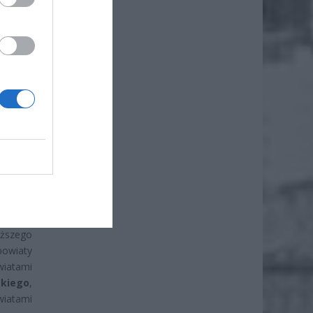
dotyczą
yższego
wiaty
tami
skiego
,
iatami