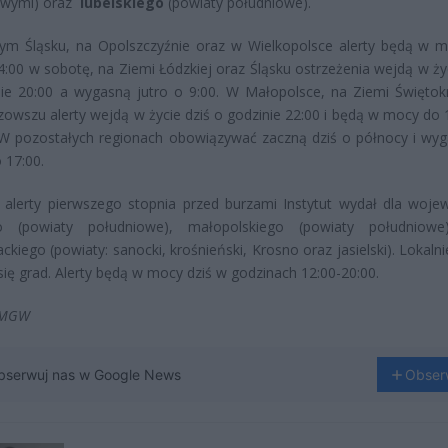
owymi) oraz
lubelskiego
(powiaty południowe).
ym Śląsku, na Opolszczyźnie oraz w Wielkopolsce alerty będą w 
4:00 w sobotę, na Ziemi Łódzkiej oraz Śląsku ostrzeżenia wejdą w życ
ie 20:00 a wygasną jutro o 9:00. W Małopolsce, na Ziemi Świętokr
owszu alerty wejdą w życie dziś o godzinie 22:00 i będą w mocy do 
 W pozostałych regionach obowiązywać zaczną dziś o północy i wy
 17:00.
alerty pierwszego stopnia przed burzami Instytut wydał dla woje
go (powiaty południowe), małopolskiego (powiaty południowe
ckiego (powiaty: sanocki, krośnieński, Krosno oraz jasielski). Lokal
się grad. Alerty będą w mocy dziś w godzinach 12:00-20:00.
 IMGW
bserwuj nas w Google News
Obser