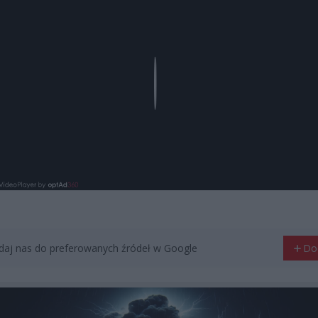
Play
aj nas do preferowanych źródeł w Google
Do