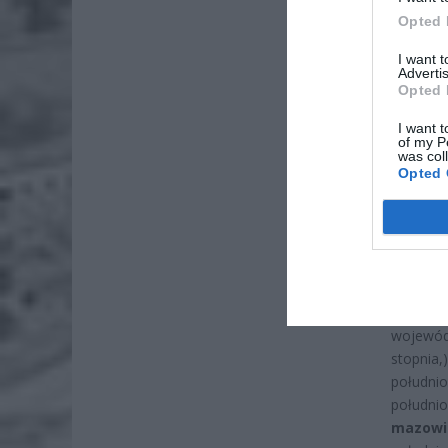
Opted 
I want 
Advertis
Opted 
I want t
of my P
was col
Opted 
Z kolei 
wojewó
stopni
połu
połudn
mazowi