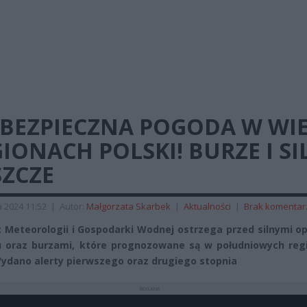
EBEZPIECZNA POGODA W WI
IONACH POLSKI! BURZE I SI
SZCZE
a 2024 11:52
|
Autor:
Małgorzata Skarbek
|
Aktualności
|
Brak komentar
t Meteorologii i Gospodarki Wodnej ostrzega przed silnymi 
 oraz burzami, które prognozowane są w południowych reg
Wydano alerty pierwszego oraz drugiego stopnia
REKLAMA