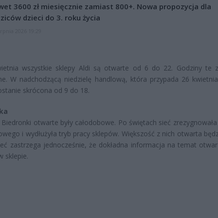
et 3600 zł miesięcznie zamiast 800+. Nowa propozycja dla
ziców dzieci do 3. roku życia
erpnia 2026 19:29
ietnia wszystkie sklepy Aldi są otwarte od 6 do 22. Godziny te 
e. W nadchodzącą niedzielę handlową, która przypada 26 kwietnia
ostanie skrócona od 9 do 18.
ka
 Biedronki otwarte były całodobowe. Po świętach sieć zrezygnowała 
wego i wydłużyła tryb pracy sklepów. Większość z nich otwarta będz
ieć zastrzega jednocześnie, że dokładna informacja na temat otwarc
 sklepie.