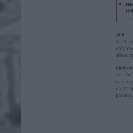
Naw
rod
7 si
Aldi
Od 3 kw
utrzyman
sklepu z
Biedron
Niektóre
całodobo
do 24. S
podana w