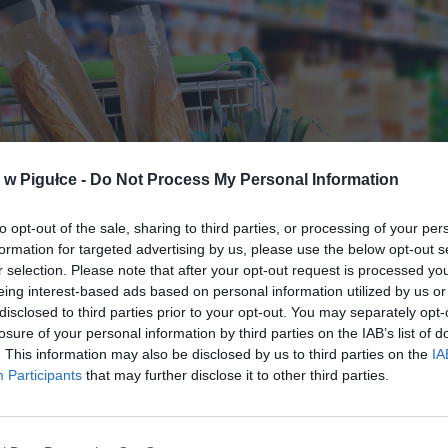
w Pigułce -
Do Not Process My Personal Information
to opt-out of the sale, sharing to third parties, or processing of your per
formation for targeted advertising by us, please use the below opt-out s
r selection. Please note that after your opt-out request is processed y
eing interest-based ads based on personal information utilized by us or
disclosed to third parties prior to your opt-out. You may separately opt-
Fot. Shutterstock
losure of your personal information by third parties on the IAB’s list of
. This information may also be disclosed by us to third parties on the
IA
ść sieci, jak np. Netto, powraca do normalnego trybu pracy s
Participants
that may further disclose it to other third parties.
e jednak zdecydowały się na wydłużenie czasu pracy placów
ienie ich w całodobowy tryb pracy.