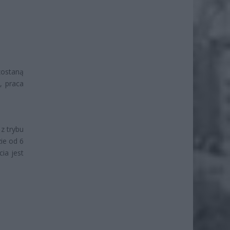
zostaną
, praca
z trybu
ie od 6
ia jest