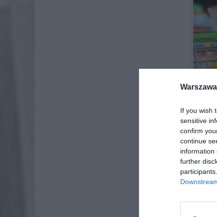
Warszawa 
If you wish 
sensitive in
confirm you
continue se
information 
further disc
participants
Większo
Downstream 
Niektór
przestaw