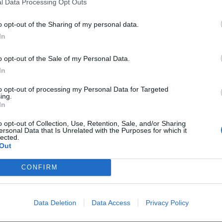
l Data Processing Opt Outs
o opt-out of the Sharing of my personal data.
In
o opt-out of the Sale of my Personal Data.
ad
In
to opt-out of processing my Personal Data for Targeted
ing.
In
o opt-out of Collection, Use, Retention, Sale, and/or Sharing
ersonal Data that Is Unrelated with the Purposes for which it
lected.
Out
CONFIRM
CZ RÓWNIEŻ:
letni obywatel Ukrainy zaatakował zakonnicę i zerwał jej krzy
az nastąpił zwrot w sprawie
Data Deletion
Data Access
Privacy Policy
erpnia 2026 15:40