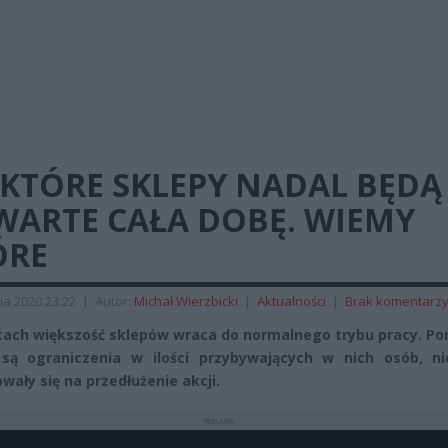
EKTÓRE SKLEPY NADAL BĘDĄ
WARTE CAŁA DOBĘ. WIEMY
ÓRE
ia 2020 23:22
|
Autor:
Michał Wierzbicki
|
Aktualności
|
Brak komentarz
tach większość sklepów wraca do normalnego trybu pracy. Po
są ograniczenia w ilości przybywających w nich osób, ni
wały się na przedłużenie akcji.
REKLAMA