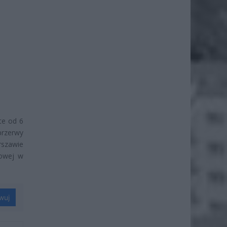
te od 6
przerwy
rszawie
towej w
wuj