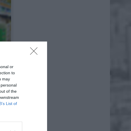
sonal or
ection to
ou may
 personal
out of the
 downstream
B’s List of
klepów.
ek lub