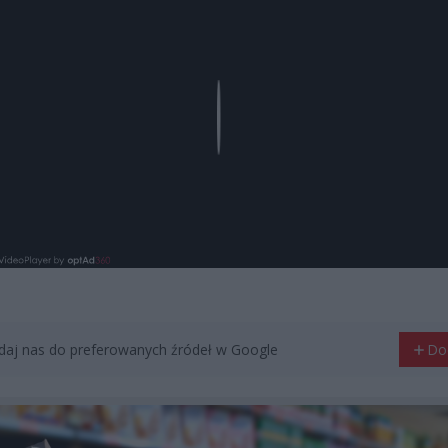
Play
aj nas do preferowanych źródeł w Google
Do