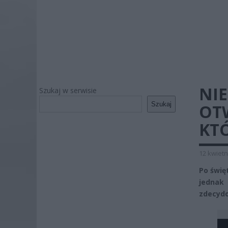
NI
Szukaj w serwisie
Szukaj
OT
KT
12 kwietn
Po świę
jednak 
zdecydo