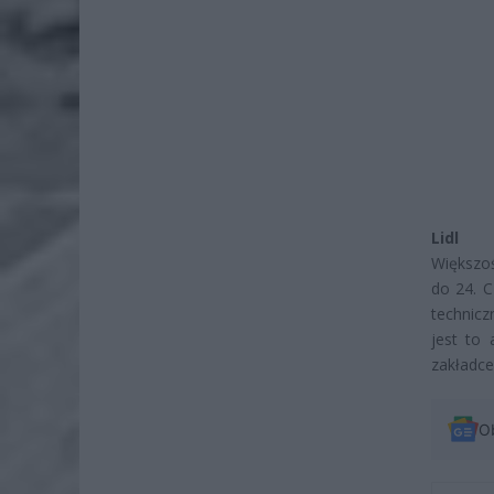
Lidl
Większo
do 24. C
technicz
jest to 
zakładce
O