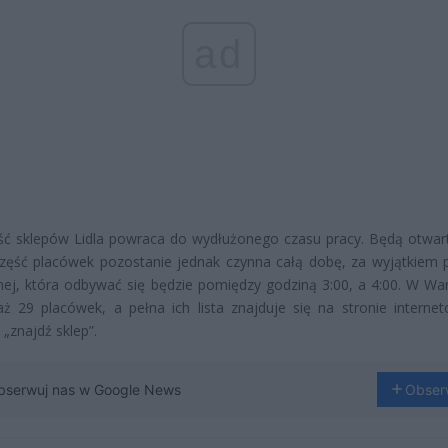
ad
ść sklepów Lidla powraca do wydłużonego czasu pracy. Będą otwar
zęść placówek pozostanie jednak czynna całą dobę, za wyjątkiem 
nej, która odbywać się będzie pomiędzy godziną 3:00, a 4:00. W Wa
aż 29 placówek, a pełna ich lista znajduje się na stronie interne
 „znajdź sklep”.
bserwuj nas w Google News
Obser