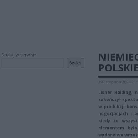
NIEMIE
Szukaj w serwisie
Szukaj
POLSKI
29 listopada 2024 21:
Lisner Holding, 
zakończył spektak
w produkcji kons
negocjacjach i a
kiedy to wszyst
elementem była
wydana we wrześn