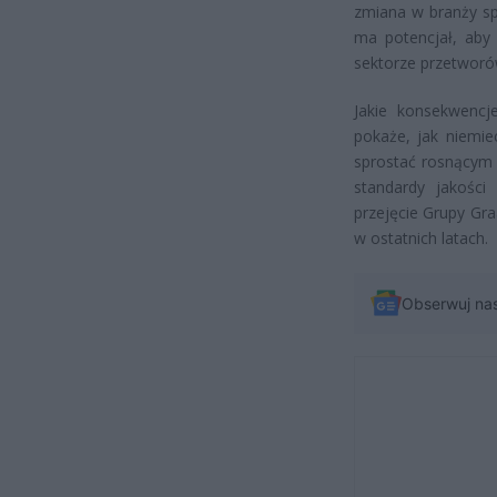
zmiana w branży sp
ma potencjał, aby
sektorze przetworó
Jakie konsekwencj
pokaże, jak niemie
sprostać rosnącym
standardy jakości
przejęcie Grupy Gr
w ostatnich latach.
Obserwuj na