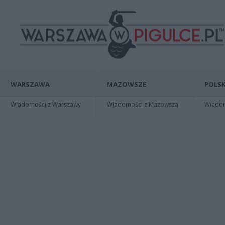
WARSZAWA
MAZOWSZE
POLSK
Wiadomości z Warszawy
Wiadomości z Mazowsza
Wiadomo