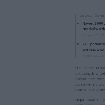
ZOBACZ RÓWNIE
Nawet 3600 z
rodziców dzie
7 sierpnia 2026 19
ZUS podniesie
wynieść wypł
7 sierpnia 2026 19
CEO Lisnera, Micha
połączonych w jed
pozwoli nam wzmoc
dopasowane produkt
Lisnera i Graala, o
Grupa Graal to pr