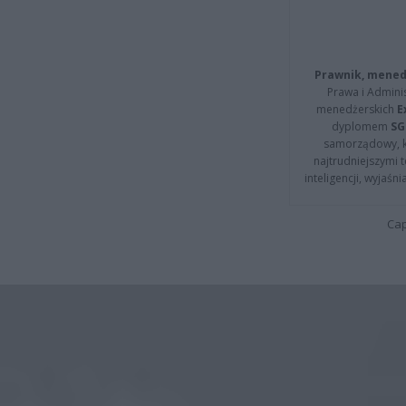
Prawnik, menedż
Prawa i Adminis
menedżerskich
E
dyplomem
SG
samorządowy, kt
najtrudniejszymi t
inteligencji, wyjaś
Cap