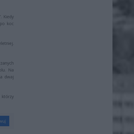
”. Kiedy
 po koc
letniej.
rzanych
olu. Na
 a dwaj
 którzy
wuj