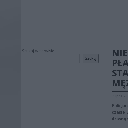
NI
Szukaj w serwisie
Szukaj
PŁA
ST
MĘ
7 lipca 2
Policja
czasie 
dziwną 