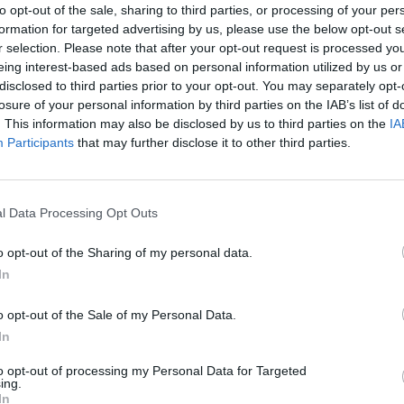
to opt-out of the sale, sharing to third parties, or processing of your per
formation for targeted advertising by us, please use the below opt-out s
r selection. Please note that after your opt-out request is processed y
eing interest-based ads based on personal information utilized by us or
disclosed to third parties prior to your opt-out. You may separately opt-
losure of your personal information by third parties on the IAB’s list of
. This information may also be disclosed by us to third parties on the
IA
Participants
that may further disclose it to other third parties.
l Data Processing Opt Outs
o opt-out of the Sharing of my personal data.
In
Fot. policja
o opt-out of the Sale of my Personal Data.
dzeniem prywatnej posesji zobaczył siedzącą dziewczynę. Była zap
In
stało dwóch mężczyzn, którzy najwyraźniej szydzili z niej i żartowali.
to opt-out of processing my Personal Data for Targeted
ing.
CZ RÓWNIEŻ:
In