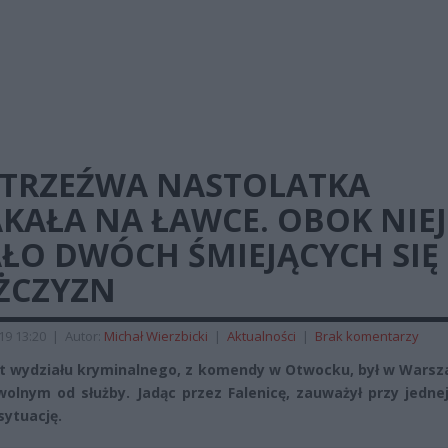
ETRZEŹWA NASTOLATKA
KAŁA NA ŁAWCE. OBOK NIEJ
AŁO DWÓCH ŚMIEJĄCYCH SIĘ
ŻCZYZN
019 13:20
|
Autor:
Michał Wierzbicki
|
Aktualności
|
Brak komentarzy
nt wydziału kryminalnego, z komendy w Otwocku, był w Warsz
wolnym od służby. Jadąc przez Falenicę, zauważył przy jednej
sytuację.