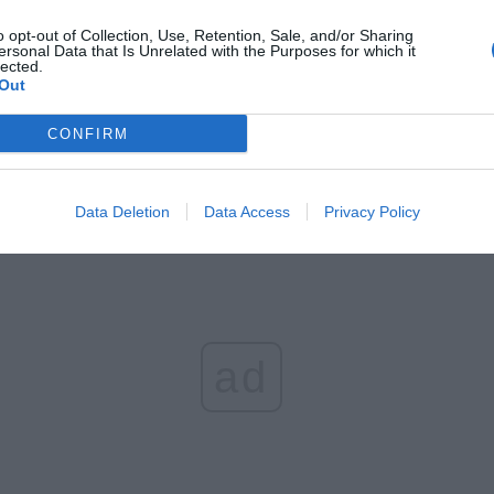
letni obywatel Ukrainy zaatakował zakonnicę i zerwał jej krzy
o opt-out of Collection, Use, Retention, Sale, and/or Sharing
az nastąpił zwrot w sprawie
ersonal Data that Is Unrelated with the Purposes for which it
lected.
erpnia 2026 15:40
Out
et 3600 zł miesięcznie zamiast 800+. Nowa propozycja dla
ziców dzieci do 3. roku życia
CONFIRM
erpnia 2026 19:29
Data Deletion
Data Access
Privacy Policy
ad