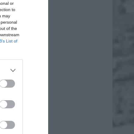
sonal or
ection to
ou may
 personal
out of the
 downstream
B’s List of
łakana.