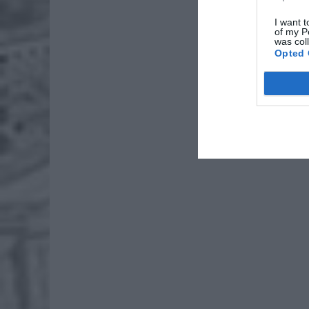
26-
I want t
Ter
of my P
was col
8 si
Opted 
Naw
rod
7 si