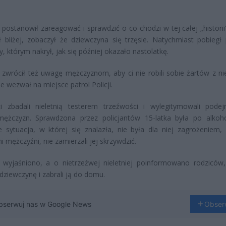
t postanowił zareagować i sprawdzić o co chodzi w tej całej „historii
 bliżej, zobaczył że dziewczyna się trzęsie. Natychmiast pobiegł
y, którym nakrył, jak się później okazało nastolatkę.
t zwrócił też uwagę mężczyznom, aby ci nie robili sobie żartów z nie
e wezwał na miejsce patrol Policji.
ci zbadali nieletnią testerem trzeźwości i wylegitymowali podej
ężczyzn. Sprawdzona przez policjantów 15-latka była po alkoh
e sytuacja, w której się znalazła, nie była dla niej zagrożeniem,
i mężczyźni, nie zamierzali jej skrzywdzić.
 wyjaśniono, a o nietrzeźwej nieletniej poinformowano rodziców,
 dziewczynę i zabrali ją do domu.
bserwuj nas w Google News
Obser