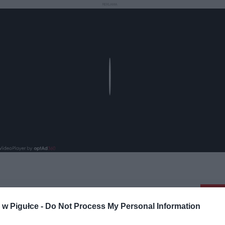
REKLAMA
Play
aj nas do preferowanych źródeł w Google
Do
w Pigułce -
Do Not Process My Personal Information