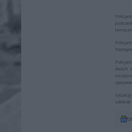
Policjan
podszedł
termiczn
Policjan
Następni
Policjan
dwóch m
szczęści
opisywan
Sytuację
odebrali
O