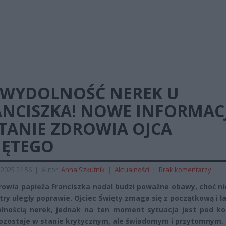
EWYDOLNOŚĆ NEREK U
ANCISZKA! NOWE INFORMAC
TANIE ZDROWIA OJCA
IĘTEGO
 2025 21:56
|
Autor:
Anna Szkutnik
|
Aktualności
|
Brak komentarzy
rowia papieża Franciszka nadal budzi poważne obawy, choć n
ry uległy poprawie. Ojciec Święty zmaga się z początkową i 
lnością nerek, jednak na ten moment sytuacja jest pod kon
ozostaje w stanie krytycznym, ale świadomym i przytomnym.