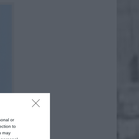
sonal or
ection to
ou may
.0,