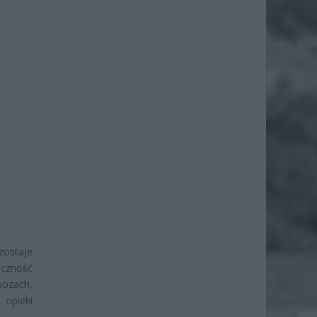
ostaje
eczność
nozach,
 opieki