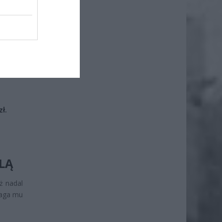
iero
ł.
LĄ
ż nadal
maga mu