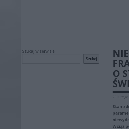
NI
Szukaj w serwisie
Szukaj
FR
O S
ŚW
23 lutego
Stan zd
paramet
niewydo
Wciąż p