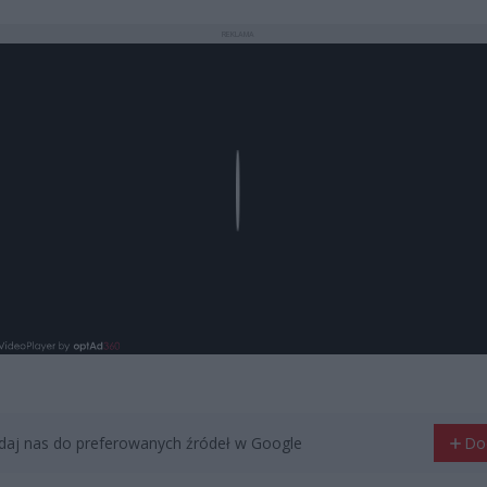
REKLAMA
Play
aj nas do preferowanych źródeł w Google
Do