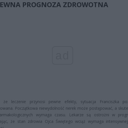
PEWNA PROGNOZA ZDROWOTNA
ad
że leczenie przynosi pewne efekty, sytuacja Franciszka poz
kowana. Początkowa niewydolność nerek może postępować, a skut
 farmakologicznych wymaga czasu. Lekarze są ostrożni w prog
lając, że stan zdrowia Ojca Świętego wciąż wymaga intensywnej
ej.