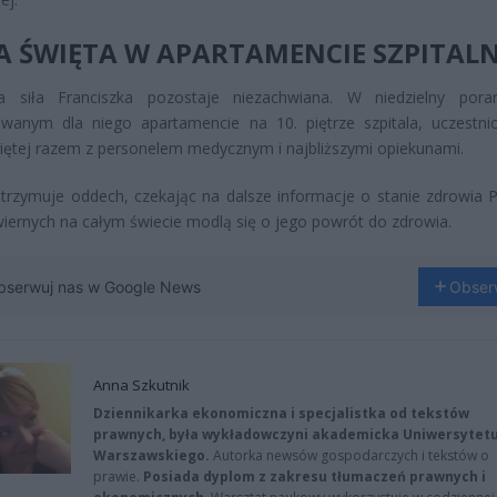
A ŚWIĘTA W APARTAMENCIE SZPITAL
 siła Franciszka pozostaje niezachwiana. W niedzielny pora
owanym dla niego apartamencie na 10. piętrze szpitala, uczestni
ętej razem z personelem medycznym i najbliższymi opiekunami.
trzymuje oddech, czekając na dalsze informacje o stanie zdrowia P
wiernych na całym świecie modlą się o jego powrót do zdrowia.
bserwuj nas w Google News
Obser
Anna Szkutnik
Dziennikarka ekonomiczna i specjalistka od tekstów
prawnych, była wykładowczyni akademicka Uniwersytet
Warszawskiego.
Autorka newsów gospodarczych i tekstów o
prawie.
Posiada dyplom z zakresu tłumaczeń prawnych i