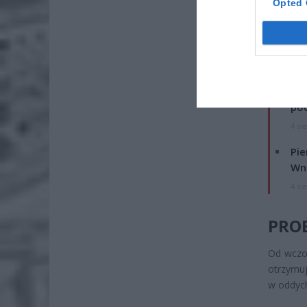
Opted 
ZOBA
Lid
po
4 si
Pie
Wni
4 si
PRO
Od wczor
otrzymu
w oddycha