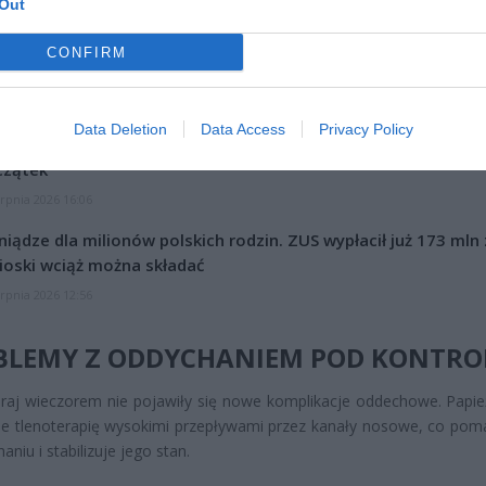
Out
CONFIRM
CZ RÓWNIEŻ:
Data Deletion
Data Access
Privacy Policy
l przecenił hit do kuchni. Air fryer tańszy aż o 150 zł, a to dop
czątek
erpnia 2026 16:06
niądze dla milionów polskich rodzin. ZUS wypłacił już 173 mln z
oski wciąż można składać
erpnia 2026 12:56
BLEMY Z ODDYCHANIEM POD KONTRO
aj wieczorem nie pojawiły się nowe komplikacje oddechowe. Papie
je tlenoterapię wysokimi przepływami przez kanały nosowe, co po
niu i stabilizuje jego stan.