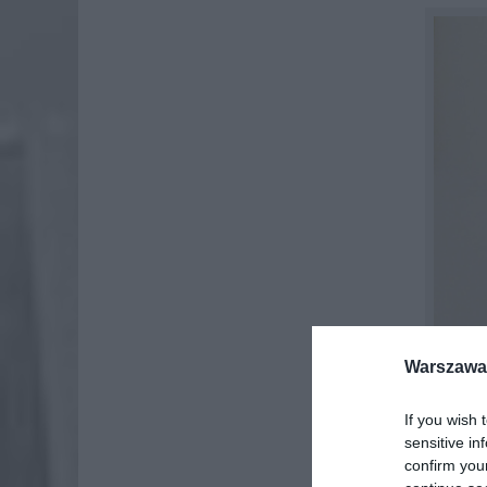
Warszawa 
If you wish 
sensitive in
confirm you
Auto