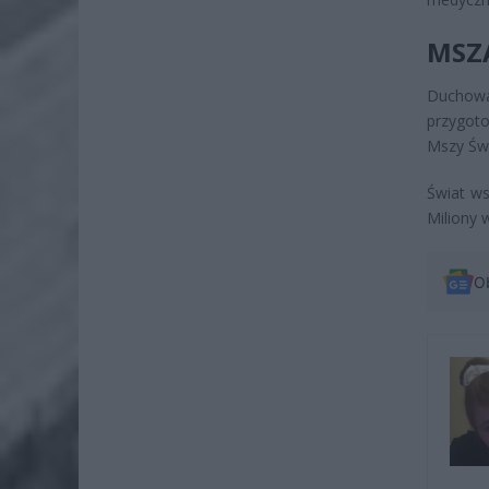
MSZ
Duchowa
przygot
Mszy Świ
Świat ws
Miliony 
O