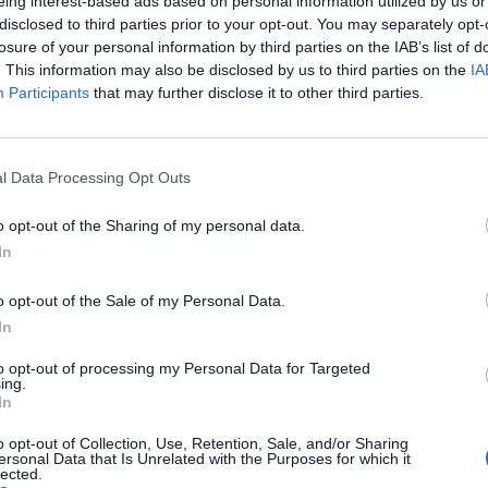
eing interest-based ads based on personal information utilized by us or
https://commons.wikimedia.org/w/index.php?curid=25182996
disclosed to third parties prior to your opt-out. You may separately opt-
losure of your personal information by third parties on the IAB’s list of
PRAWA PARAMETRÓW KRWI
. This information may also be disclosed by us to third parties on the
IA
Participants
that may further disclose it to other third parties.
NSFUZJI
 godziny przyniosły pewne pozytywne zmiany – podanie dwóch je
ratu krwinek czerwonych spowodowało wzrost poziomu hemoglo
l Data Processing Opt Outs
imo to, utrzymuje się małopłytkowość, co wymaga dalszej obserwac
o opt-out of the Sharing of my personal data.
In
o opt-out of the Sale of my Personal Data.
In
to opt-out of processing my Personal Data for Targeted
ad
ing.
In
o opt-out of Collection, Use, Retention, Sale, and/or Sharing
ersonal Data that Is Unrelated with the Purposes for which it
lected.