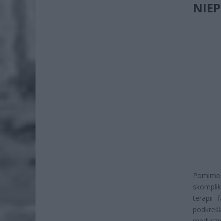
NIE
Pomimo 
skompli
terapii
podkreś
medyczn