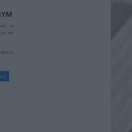
NYM
nek, w
czył we
apieża.
wuj
u