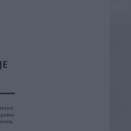
JE
iektóre
łagodną
trolą.