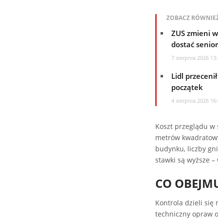
ZOBACZ RÓWNIEŻ
ZUS zmieni wa
dostać senior
7 sierpnia 2026 13
Lidl przecenił
początek
4 sierpnia 2026 16
Koszt przeglądu w
metrów kwadratow
budynku, liczby gni
stawki są wyższe –
CO OBEJM
Kontrola dzieli się
techniczny opraw o