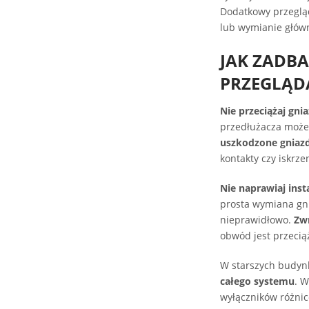
Dodatkowy przegląd
lub wymianie głów
JAK ZADBA
PRZEGLĄD
Nie przeciążaj gni
przedłużacza może
uszkodzone gniazd
kontakty czy iskrze
Nie naprawiaj inst
prosta wymiana gni
nieprawidłowo.
Zwr
obwód jest przeciąż
W starszych budynk
całego systemu
. 
wyłączników różni