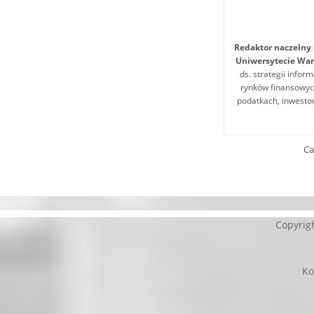
Redaktor naczelny 
Uniwersytecie War
ds. strategii infor
rynków finansowych
podatkach, inwesto
Ca
Copyrig
Ko