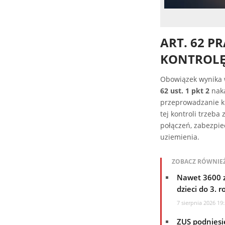
ART. 62 
KONTROLĘ 
Obowiązek wynika 
62 ust. 1 pkt 2
naka
przeprowadzanie ko
tej kontroli trzeba
połączeń, zabezpie
uziemienia.
ZOBACZ RÓWNIEŻ
Nawet 3600 z
dzieci do 3. r
7 sierpnia 2026 19
ZUS podniesie