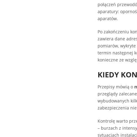
połączeń przewodó
aparatury: opornośc
aparatów.
Po zakończeniu kon
zawiera dane adres
pomiarów, wykryte u
termin następnej ko
konieczne ze względ
KIEDY KON
Przepisy mówią o
m
przeglądy zalecan
wybudowanych kilka
zabezpieczenia nie
Kontrolę warto pr
– burzach z inten
sytuacjach instala