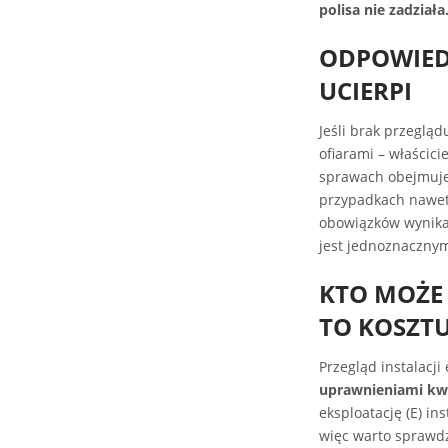
polisa nie zadziała
ODPOWIED
UCIERPI
Jeśli brak przeglą
ofiarami – właścic
sprawach obejmuje 
przypadkach nawet 
obowiązków wynika
jest jednoznaczny
KTO MOŻE 
TO KOSZTU
Przegląd instalacj
uprawnieniami kwa
eksploatację (E) in
więc warto sprawdz