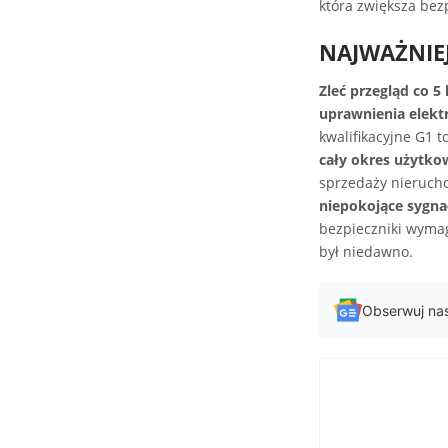
która zwiększa bez
NAJWAŻNIE
Zleć przegląd co 5 
uprawnienia elekt
kwalifikacyjne G1 
cały okres użytko
sprzedaży nieruch
niepokojące sygna
bezpieczniki wymag
był niedawno.
Obserwuj na