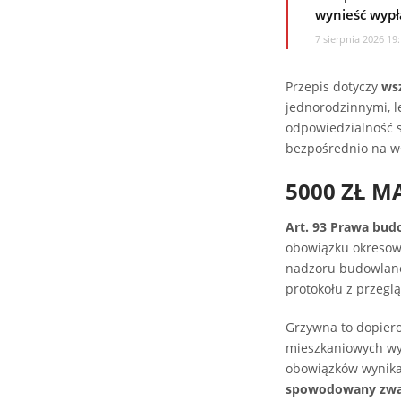
wynieść wypł
7 sierpnia 2026 19
Przepis dotyczy
ws
jednorodzinnymi, l
odpowiedzialność 
bezpośrednio na wł
5000 ZŁ 
Art. 93 Prawa bu
obowiązku okresowej
nadzoru budowlan
protokołu z przegl
Grzywna to dopiero
mieszkaniowych wy
obowiązków wynikaj
spowodowany zwar­